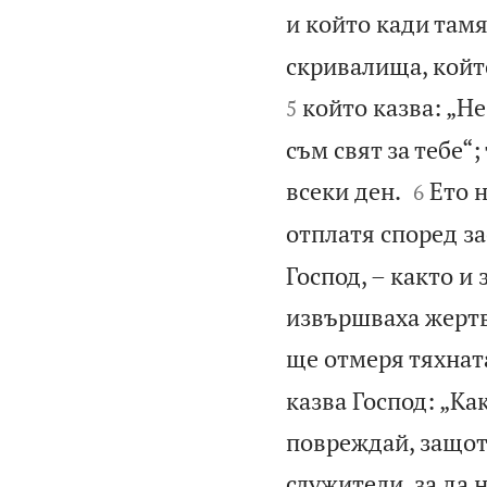
и който кади тамя
скривалища, който
който казва: „Не
5
съм свят за тебе“


всеки ден.
Ето 
6
отплатя според за
Господ, – както и
извършваха жертв
ще отмеря тяхната
казва Господ: „Ка
повреждай, защото
служители, за да 