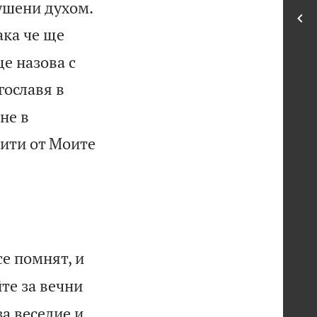

рушени духом.
ака че ще
е назова с
гославя в
не в
рити от Моите
се помнят, и
йте за вечни
за веселие и