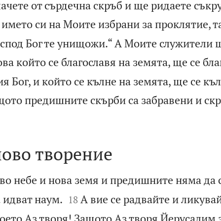
лачете от сърдечна скръб и ще ридаете сък
 името си на Моите избрани за проклятие, т
оспод Бог те унищожи.“ А Моите служители щ
ова който се благославя на земята, ще се бла
я Бог, и който се кълне на земята, ще се къл
ащото предишните скърби са забравени и ск
ново творение
ово небе и нова земя и предишните няма да 


 идват наум.
А вие се радвайте и ликува
18
което Аз творя! Защото Аз творя Йерусалим 