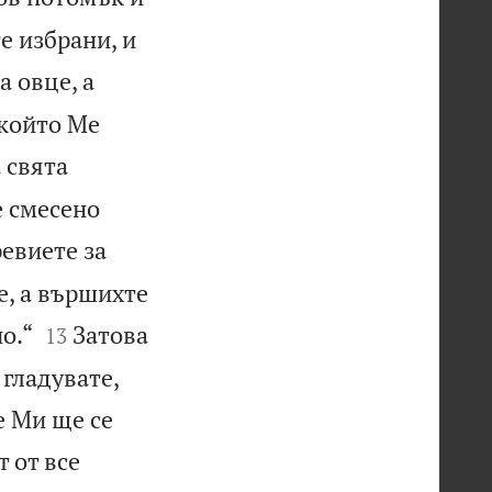
е избрани, и
 овце, а
 който Ме
 свята
е смесено
ревиете за
е, а вършихте


о.“
Затова
13
 гладувате,
е Ми ще се
 от все