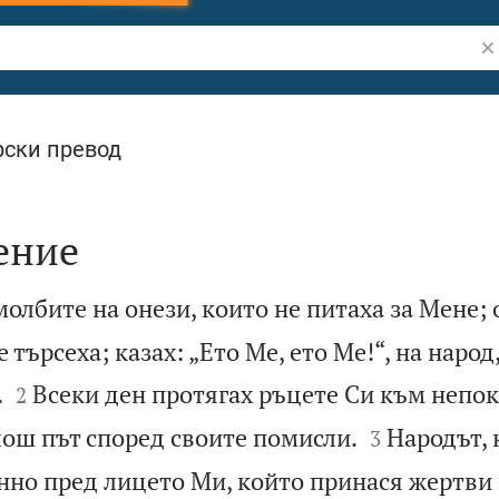
Тъ
ски превод
ение
молбите на онези, които не питаха за Мене; 
 търсеха; казах: „Ето Ме, ето Ме!“, на народ


.
Всеки ден протягах ръцете Си към непок
2


лош път според своите помисли.
Народът, 
3
нно пред лицето Ми, който принася жертви 