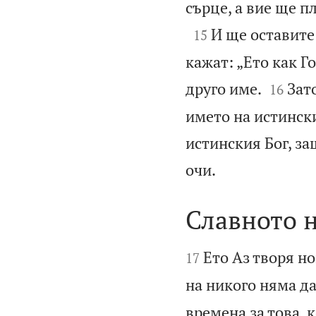
сърце, а вие ще п

И ще оставите
15
кажат: „Ето как Г


друго име.
Зат
16
името на истински
истинския Бог, з

очи.
Славното 


Ето Аз творя н
17
на никого няма да
времена за това, 