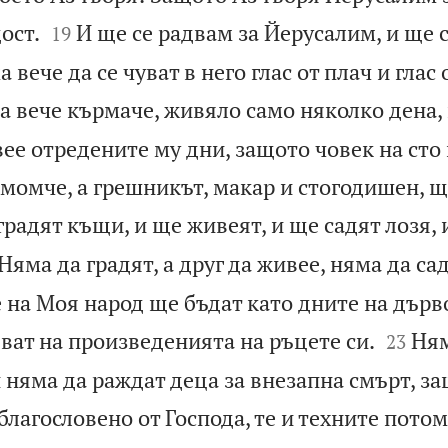


ост.
И ще се радвам за Йерусалим, и ще с
19
 вече да се чуват в него глас от плач и глас
а вече кърмаче, живяло само няколко дена, 
ее отредените му дни, защото човек на сто
момче, а грешникът, макар и стогодишен, щ
градят къщи, и ще живеят, и ще садят лозя, 
Няма да градят, а друг да живее, няма да сад
 на Моя народ ще бъдат като дните на дърв


ват на произведенията на ръцете си.
Ням
23
 няма да раждат деца за внезапна смърт, з
благословено от Господа, те и техните пото