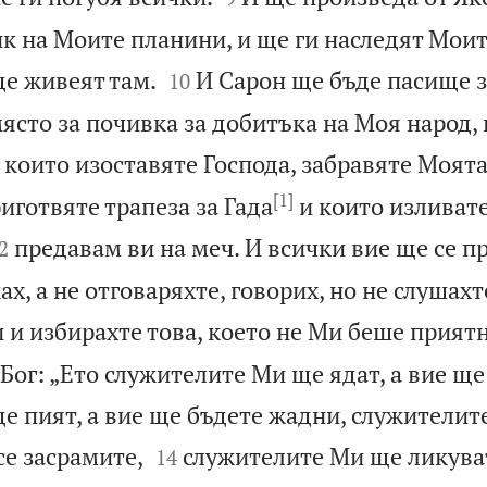
к на Моите планини, и ще ги наследят Моит


е живеят там.
И Сарон ще бъде пасище за
10
ясто за почивка за добитъка на Моя народ,
, които изоставяте Господа, забравяте Моята
[1]
иготвяте трапеза за Гада
и които изливат

предавам ви на меч. И всички вие ще се п
2
ах, а не отговаряхте, говорих, но не слушахт
 и избирахте това, което не Ми беше приятн
 Бог: „Ето служителите Ми ще ядат, а вие ще
е пият, а вие ще бъдете жадни, служителит


се засрамите,
служителите Ми ще ликуват
14