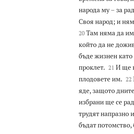
народа му – за рад
Своя народ; и няма
Там няма да им
20
който да не дожив
бъде жизнен като 


проклет.
И ще 
21


плодовете им.
22
яде, защото дните
избрани ще се рад
трудят напразно и
бъдат потомство, 