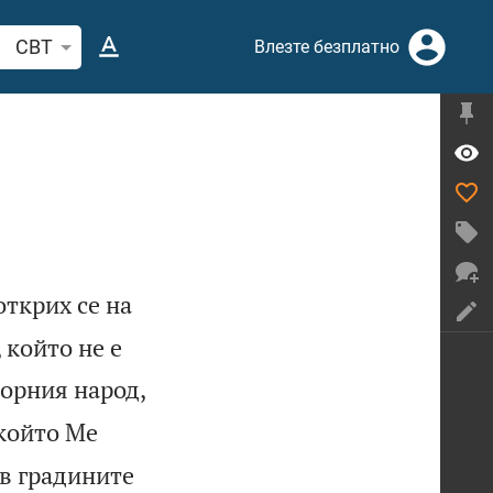
рсете стих или дума в Библията
CBT
Влезте безплатно
открих се на
, който не е
орния народ,
който Ме
в градините