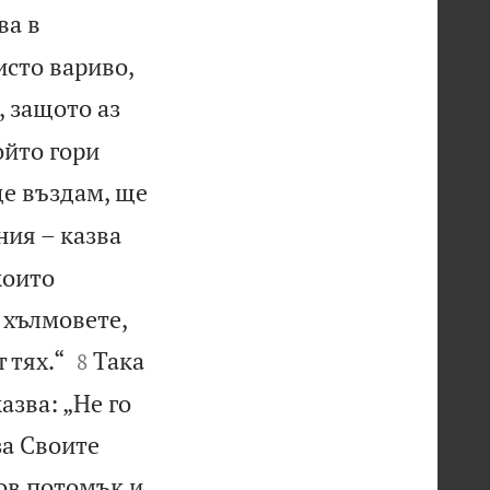
ва в


исто вариво,
, защото аз
ойто гори
ще въздам, ще
ния – казва
които
 хълмовете,


 тях.“
Така
8
азва: „Не го
за Своите
ов потомък и