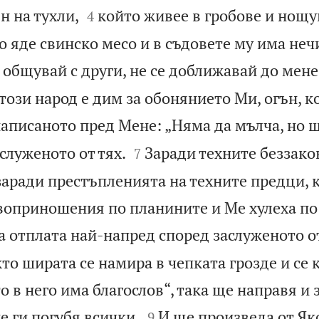


н на тухли,
който живее в гробове и нощу
4
 яде свинско месо и в съдовете му има неч
 общувай с други, не се доближавай до мене
; този народ е дим за обонянието Ми, огън, к
написаното пред Мене: „Няма да мълча, но 


служеното от тях.
Заради техните беззако
7
 заради престъпленията на техните предци, 
оприношения по планините и Ме хулеха по
 отплата най-напред според заслуженото от
кто ширата се намира в чепката грозде и се к
 в него има благослов“, така ще направя и 


не ги погубя всички.
И ще произведа от Як
9