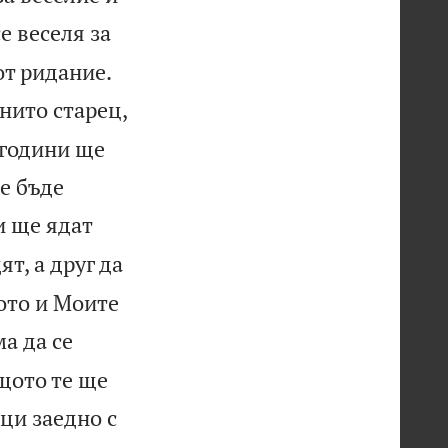
е веселя за


 от ридание.
нито старец,
 години ще
е бъде
и ще ядат
ят, а друг да
ото и Моите
а да се
ащото те ще
мци заедно с