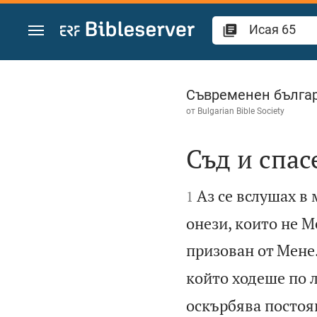
Преминете към съдържанието
Исая 65
Съвременен българ
от
Bulgarian Bible Society
Съд и спас


Аз се вслушах в 
1
онези, които не Ме
призован от Мене
който ходеше по 
оскърбява постоя