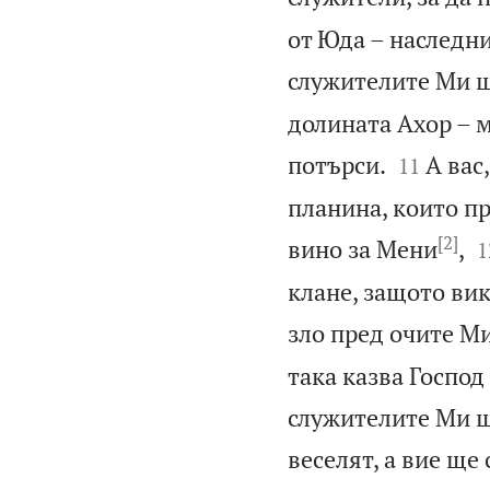
от Юда – наследни
служителите Ми щ
долината Ахор – м


потърси.
А вас
11
планина, които пр
[2]

вино за Мени
,
1
клане, защото вик
зло пред очите Ми
така казва Господ
служителите Ми щ
веселят, а вие ще 