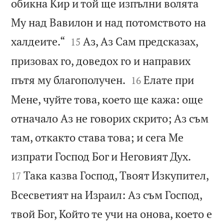
обикна Кир и той ще изпълни волята
Му над Вавилон и над потомството на


халдеите.“
Аз, Аз Сам предсказах,
15
призовах го, доведох го и направих


пътя му благополучен.
Елате при
16
Мене, чуйте това, което ще кажа: още
отначало Аз не говорих скрито; Аз съм
там, откакто става това; и сега Ме


изпрати Господ Бог и Неговият Дух.
Така казва Господ, Твоят Изкупител,
17
Всесветият на Израил: Аз съм Господ,
твой Бог, Който те учи на онова, което е