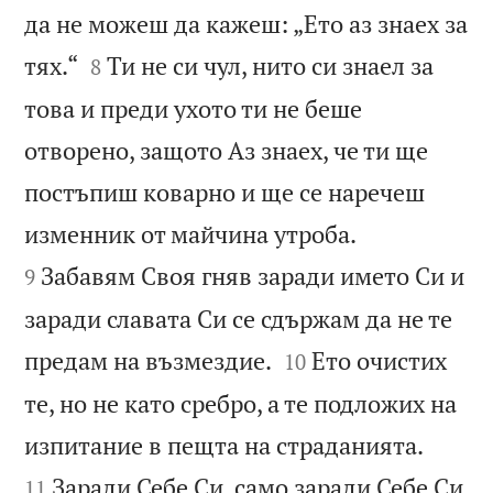
да не можеш да кажеш: „Ето аз знаех за


тях.“
Ти не си чул, нито си знаел за
8
това и преди ухото ти не беше
отворено, защото Аз знаех, че ти ще
постъпиш коварно и ще се наречеш


изменник от майчина утроба.
Забавям Своя гняв заради името Си и
9
заради славата Си се сдържам да не те


предам на възмездие.
Ето очистих
10
те, но не като сребро, а те подложих на


изпитание в пещта на страданията.
Заради Себе Си, само заради Себе Си
11