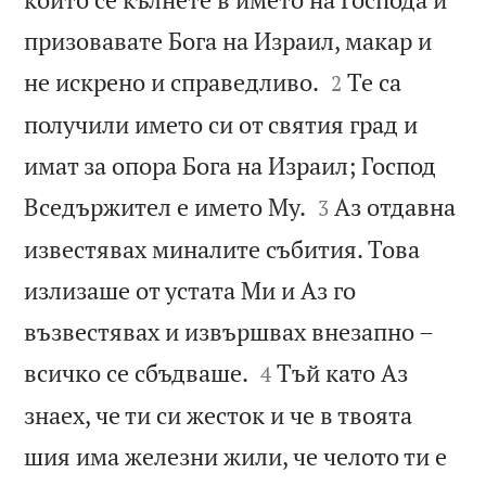
призовавате Бога на Израил, макар и


не искрено и справедливо.
Те са
2
получили името си от святия град и
имат за опора Бога на Израил; Господ


Вседържител е името Му.
Аз отдавна
3
известявах миналите събития. Това
излизаше от устата Ми и Аз го
възвестявах и извършвах внезапно –


всичко се сбъдваше.
Тъй като Аз
4
знаех, че ти си жесток и че в твоята
шия има железни жили, че челото ти е