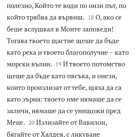
полезно, Който те води по онзи път, по


който трябва да вървиш.
О, ако се
18
беше вслушвал в Моите заповеди!
Тогава твоето щастие щеше да бъде
като река и твоето благополучие – като


морски вълни.
И твоето потомство
19
щеше да бъде като пясъка, и онези,
които произлизат от тебе, щяха да са
като зърна: твоето име нямаше да се
заличи, нямаше да се унищожи пред


Мене.
Излизайте от Вавилон,
20
бягайте от Халдея, с ликуване