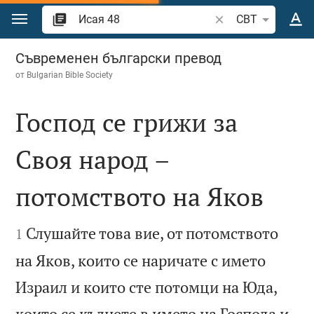
Преминете към съдържанието
Търсете стих или 
CBT
Исая 48
Съвременен български превод
от
Bulgarian Bible Society
Господ се грижи за
Своя народ –
потомството на Яков


Слушайте това вие, от потомството
1
на Яков, които се наричате с името
Израил и които сте потомци на Юда,
които се кълнете в името на Господа и