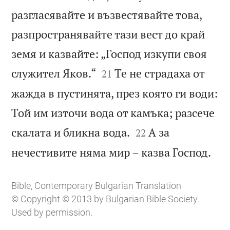
разгласявайте и възвестявайте това,
разпространявайте тази вест до край
земя и казвайте: „Господ изкупи своя


служител Яков.“
Те не страдаха от
21
жажда в пустинята, през която ги води:
Той им източи вода от камъка; разсече


скалата и бликна вода.
А за
22

нечестивите няма мир – казва Господ.
Bible, Contemporary Bulgarian Translation
© Copyright © 2013 by Bulgarian Bible Society.
Used by permission.