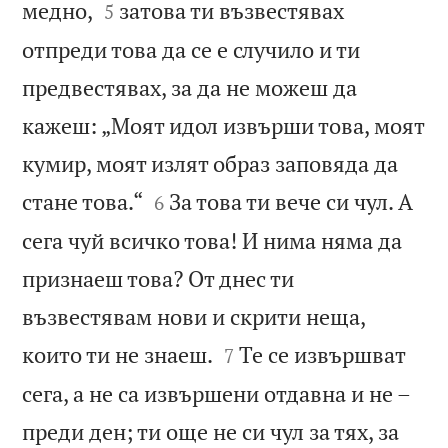


медно,
затова ти възвестявах
5
отпреди това да се е случило и ти
предвестявах, за да не можеш да
кажеш: „Моят идол извърши това, моят
кумир, моят излят образ заповяда да


стане това.“
За това ти вече си чул. А
6
сега чуй всичко това! И нима няма да
признаеш това? От днес ти
възвестявам нови и скрити неща,


които ти не знаеш.
Те се извършват
7
сега, а не са извършени отдавна и не –
преди ден; ти още не си чул за тях, за