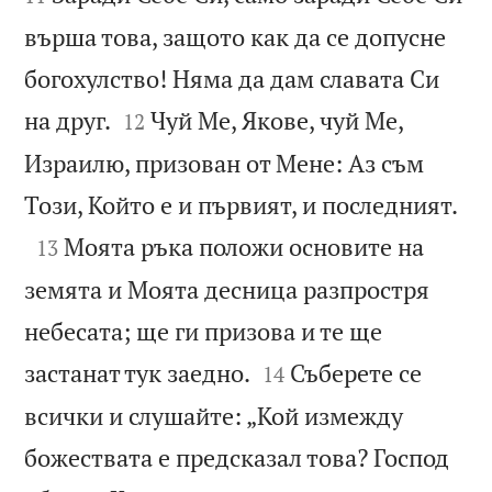
върша това, защото как да се допусне
богохулство! Няма да дам славата Си


на друг.
Чуй Ме, Якове, чуй Ме,
12
Израилю, призован от Мене: Аз съм

Този, Който е и първият, и последният.

Моята ръка положи основите на
13
земята и Моята десница разпростря
небесата; ще ги призова и те ще


застанат тук заедно.
Съберете се
14
всички и слушайте: „Кой измежду
божествата е предсказал това? Господ