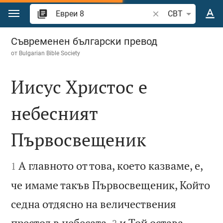
Преминете към съдържанието
Търсете стих или 
CBT
Евреи 8
Съвременен български превод
от
Bulgarian Bible Society
Иисус Христос е
небесният
Първосвещеник


А главното от това, което казваме, е,
1
че имаме такъв Първосвещеник, Който
седна отдясно на величествения


престол в небесата
и Той остава