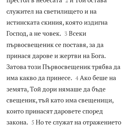
2
служител на светилището и на
истинската скиния, която издигна


Господ, а не човек.
Всеки
3
първосвещеник се поставя, за да
принася дарове и жертви на Бога.
Затова този Първосвещеник трябва да


има какво да принесе.
Ако беше на
4
земята, Той дори нямаше да бъде
свещеник, тъй като има свещеници,
които принасят даровете според


закона.
Но те служат на отражението
5