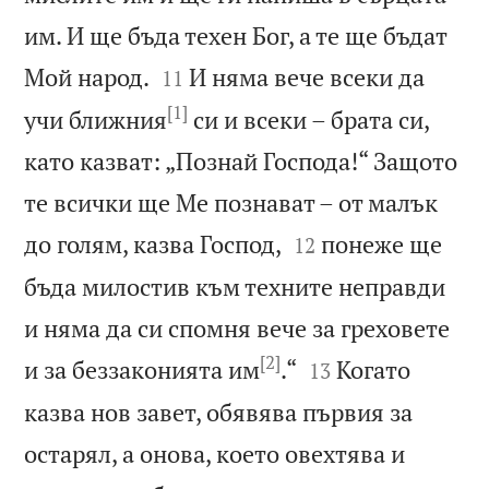
им. И ще бъда техен Бог, а те ще бъдат


Мой народ.
И няма вече всеки да
11
[1]
учи ближния
си и всеки – брата си,
като казват: „Познай Господа!“ Защото
те всички ще Ме познават – от малък


до голям, казва Господ,
понеже ще
12
бъда милостив към техните неправди
и няма да си спомня вече за греховете
[2]


и за беззаконията им
.“
Когато
13
казва нов завет, обявява първия за
остарял, а онова, което овехтява и