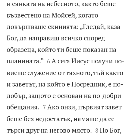
и сянката на небесното, както беше
възвестено на Мойсей, когато
довършваше скинията: „Гледай, каза
Бог, да направиш всичко според
образеца, който ти беше показан на


планината.“
А сега Иисус получи по-
6
висше служение от тяхното, тъй както
и заветът, на който е Посредник, е по-
добър, защото е основан на по-добри


обещания.
Ако онзи, първият завет
7
беше без недостатък, нямаше да се


търси друг на негово място.
Но Бог,
8