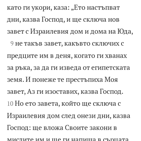
като ги укори, каза: „Ето настъпват
дни, казва Господ, и ще сключа нов

завет с Израилевия дом и дома на Юда,

не такъв завет, какъвто сключих с
9
предците им в деня, когато ги хванах
за ръка, за да ги изведа от египетската
земя. И понеже те престъпиха Моя


завет, Аз ги изоставих, казва Господ.
Но ето завета, който ще сключа с
10
Израилевия дом след онези дни, казва
Господ: ще вложа Своите закони в
мислите им и ще ги напиша в сърцата