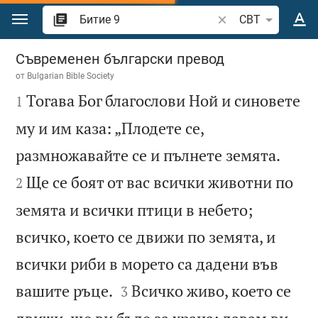
Преминете към съдържанието
Търсете стих или 
CBT
Битие 9
Съвременен български превод
от
Bulgarian Bible Society

Тогава Бог благослови Ной и синовете
1
му и им каза: „Плодете се,


размножавайте се и пълнете земята.
Ще се боят от вас всички животни по
2
земята и всички птици в небето;
всичко, което се движи по земята, и
всички риби в морето са дадени във


вашите ръце.
Всичко живо, което се
3