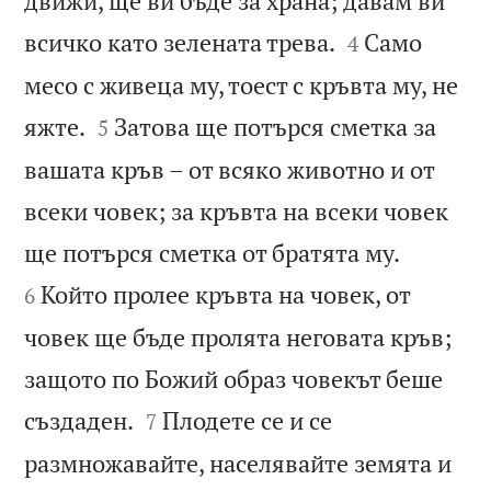
движи, ще ви бъде за храна; давам ви


всичко като зелената трева.
Само
4
месо с живеца му, тоест с кръвта му, не


яжте.
Затова ще потърся сметка за
5
вашата кръв – от всяко животно и от
всеки човек; за кръвта на всеки човек


ще потърся сметка от братята му.
Който пролее кръвта на човек, от
6
човек ще бъде пролята неговата кръв;
защото по Божий образ човекът беше


създаден.
Плодете се и се
7
размножавайте, населявайте земята и