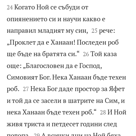
Когато Ной се събуди от
24
опиянението си и научи какво е


направил младият му син,
рече:
25
„Проклет да е Ханаан! Последен роб


ще бъде на братята си.“
Той каза
26
още: „Благословен да е Господ,
Симовият Бог. Нека Ханаан бъде техен


роб.
Нека Бог даде простор за Яфет
27
и той да се засели в шатрите на Сим, и


нека Ханаан бъде техен роб.“
И Ной
28
живя триста и петдесет години след


потопа.
А всички дни на Ной бяха
29