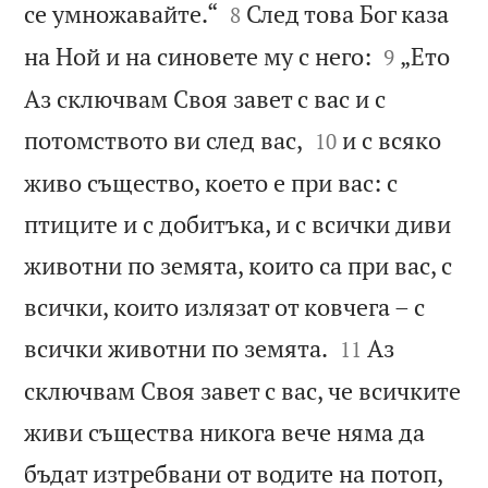


се умножавайте.“
След това Бог каза
8


на Ной и на синовете му с него:
„Ето
9
Аз сключвам Своя завет с вас и с


потомството ви след вас,
и с всяко
10
живо същество, което е при вас: с
птиците и с добитъка, и с всички диви
животни по земята, които са при вас, с
всички, които излязат от ковчега – с


всички животни по земята.
Аз
11
сключвам Своя завет с вас, че всичките
живи същества никога вече няма да
бъдат изтребвани от водите на потоп,