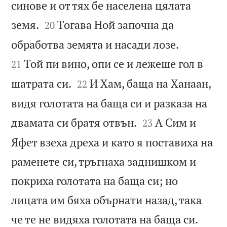
синове и от тях бе населена цялата


земя.
Тогава Ной започна да
20


обработва земята и насади лозе.
Той пи вино, опи се и лежеше гол в
21


шатрата си.
И Хам, баща на Ханаан,
22
видя голотата на баща си и разказа на


двамата си братя отвън.
А Сим и
23
Яфет взеха дреха и като я поставиха на
раменете си, тръгнаха заднишком и
покриха голотата на баща си; но
лицата им бяха обърнати назад, така


че те не видяха голотата на баща си.