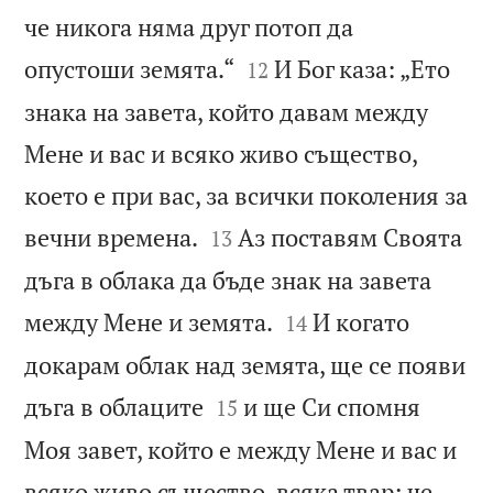
че никога няма друг потоп да


опустоши земята.“
И Бог каза: „Ето
12
знака на завета, който давам между
Мене и вас и всяко живо същество,
което е при вас, за всички поколения за


вечни времена.
Аз поставям Своята
13
дъга в облака да бъде знак на завета


между Мене и земята.
И когато
14
докарам облак над земята, ще се появи


дъга в облаците
и ще Си спомня
15
Моя завет, който е между Мене и вас и
всяко живо същество, всяка твар; че