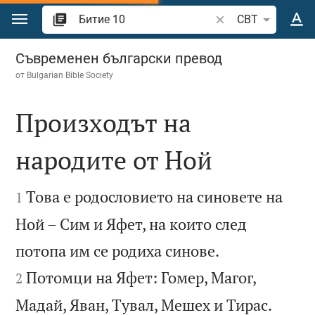
Преминете към съдържанието
Търсете стих или 
CBT
Битие 10
Съвременен български превод
от
Bulgarian Bible Society
Произходът на
народите от Ной


Това е родословието на синовете на
1
Ной – Сим и Яфет, на които след


потопа им се родиха синове.
Потомци на Яфет: Гомер, Магог,
2


Мадай, Яван, Тувал, Мешех и Тирас.