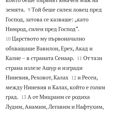


земята.
Той беше силен ловец пред
9
Господ, затова се казваше: „като


Нимрод, силен пред Господ“.
Царството му първоначално
10
обхващаше Вавилон, Ерех, Акад и


Калне – в страната Сенаар.
От тази
11
страна излезе Ашур и изгради


Ниневия, Реховот, Калах
и Ресен,
12
между Ниневия и Калах, който е голям


град.
А от Мицраим се родиха
13


Лудим, Анамим, Легавим и Нафтухим,