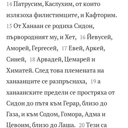
Патрусим, Каслухим, от които
14


излязоха филистимците, и Кафторим.
От Ханаан се родиха Сидон,
15


първородният му, и Хет,
Йевусей,
16


Аморей, Гергесей,
Евей, Аркей,
17


Синей,
Арвадей, Цемарей и
18
Химатей. След това племената на


ханаанците се разпръснаха,
а
19
ханаанските предели се простряха от
Сидон до пътя към Герар, близо до
Газа, и към Содом, Гомора, Адма и


Цевоим, близо до Лаша.
Тези са
20