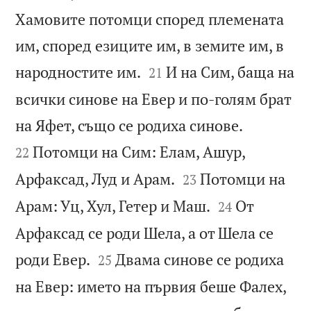
Хамовите потомци според племената
им, според езиците им, в земите им, в


народностите им.
И на Сим, баща на
21
всички синове на Евер и по-голям брат


на Яфет, също се родиха синове.
Потомци на Сим: Елам, Ашур,
22


Арфаксад, Луд и Арам.
Потомци на
23


Арам: Уц, Хул, Гетер и Маш.
От
24
Арфаксад се роди Шела, а от Шела се


роди Евер.
Двама синове се родиха
25
на Евер: името на първия беше Фалех,