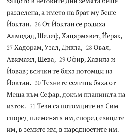
защото в неговите дни земята беше
разделена, а името на брат му беше


Йоктан.
От Йоктан се родиха
26


Алмодад, Шелеф, Хацармавет, Йерах,


Хадорам, Узал, Дикла,
Овал,
27
28


Авимаил, Шева,
Офир, Хавила и
29
Йовав; всички те бяха потомци на


Йоктан.
Техните селища бяха от
30
Меша към Сефар, докъм планината на


изток.
Тези са потомците на Сим
31
според племената им, според езиците


им, в земите им, в народностите им.