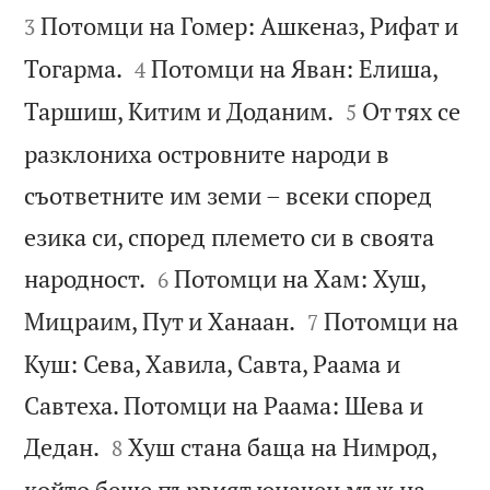
Потомци на Гомер: Ашкеназ, Рифат и
3


Тогарма.
Потомци на Яван: Елиша,
4


Таршиш, Китим и Доданим.
От тях се
5
разклониха островните народи в
съответните им земи – всеки според
езика си, според племето си в своята


народност.
Потомци на Хам: Хуш,
6


Мицраим, Пут и Ханаан.
Потомци на
7
Куш: Сева, Хавила, Савта, Раама и
Савтеха. Потомци на Раама: Шева и


Дедан.
Хуш стана баща на Нимрод,
8
който беше първият юначен мъж на