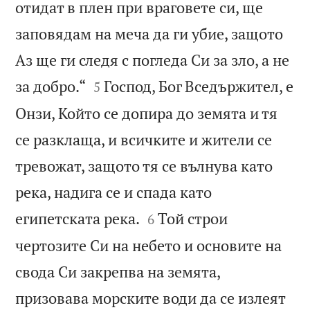
отидат в плен при враговете си, ще
заповядам на меча да ги убие, защото
Аз ще ги следя с погледа Си за зло, а не


за добро.“
Господ, Бог Вседържител, е
5
Онзи, Който се допира до земята и тя
се разклаща, и всичките и жители се
тревожат, защото тя се вълнува като
река, надига се и спада като


египетската река.
Той строи
6
чертозите Си на небето и основите на
свода Си закрепва на земята,
призовава морските води да се излеят