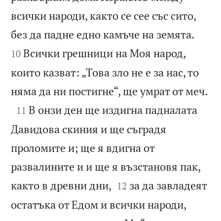
всички народи, както се сее със сито,


без да падне едно камъче на земята.
Всички грешници на Моя народ,
10
които казват: „Това зло не е за нас, то

няма да ни постигне“, ще умрат от меч.

В онзи ден ще издигна падналата
11
Давидова скиния и ще съградя
проломите и; ще я вдигна от
развалините и и ще я възстановя пак,


както в древни дни,
за да завладеят
12
остатъка от Едом и всички народи,