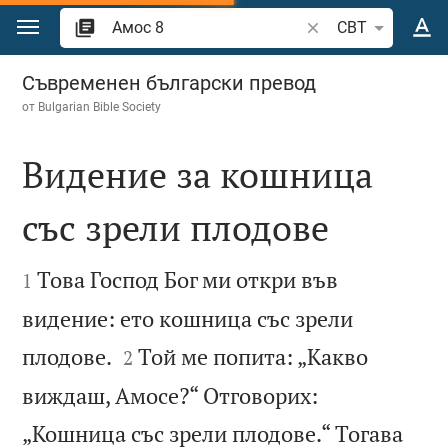
Преминете към съдържанието
Търсете стих или 
CBT
Амос 8
Съвременен български превод
от
Bulgarian Bible Society
Видение за кошница
със зрели плодове


Това Господ Бог ми откри във
1
видение: ето кошница със зрели


плодове.
Той ме попита: „Какво
2
виждаш, Амосе?“ Отговорих:
„Кошница със зрели плодове.“ Тогава