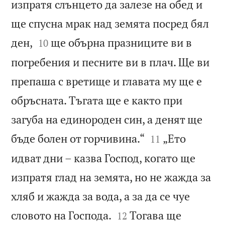
изпратя слънцето да залезе на обед и
ще спусна мрак над земята посред бял


ден,
ще обърна празниците ви в
10
погребения и песните ви в плач. Ще ви
препаша с вретище и главата му ще е
обръсната. Тъгата ще е както при
загуба на единороден син, а денят ще


бъде болен от горчивина.“
„Ето
11
идват дни – казва Господ, когато ще
изпратя глад на земята, но не жажда за
хляб и жажда за вода, а за да се чуе


словото на Господа.
Тогава ще
12