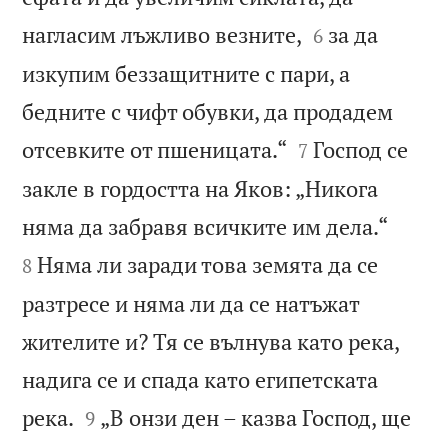


нагласим лъжливо везните,
за да
6
изкупим беззащитните с пари, а
бедните с чифт обувки, да продадем


отсевките от пшеницата.“
Господ се
7
закле в гордостта на Яков: „Никога


няма да забравя всичките им дела.“
Няма ли заради това земята да се
8
разтресе и няма ли да се натъжат
жителите и? Тя се вълнува като река,
надига се и спада като египетската


река.
„В онзи ден – казва Господ, ще
9