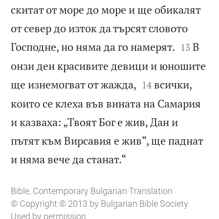
скитат от море до море и ще обикалят
от север до изток да търсят словото


Господне, но няма да го намерят.
В
13
онзи ден красивите девици и юношите


ще изнемогват от жажда,
всички,
14
които се клеха във вината на Самария
и казваха: „Твоят Бог е жив, Дан и
пътят към Вирсавия е жив“, ще паднат

и няма вече да станат.“
Bible, Contemporary Bulgarian Translation
© Copyright © 2013 by Bulgarian Bible Society.
Used by permission.