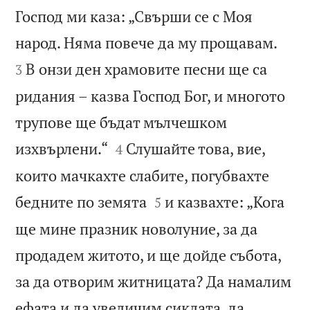
Господ ми каза: „Свърши се с Моя


народ. Няма повече да му прощавам.
В онзи ден храмовите песни ще са
3
ридания – казва Господ Бог, и многото
трупове ще бъдат мълчешком


изхвърлени.“
Слушайте това, вие,
4
които мачкахте слабите, погубвахте


бедните по земята
и казвахте: „Кога
5
ще мине празник новолуние, за да
продадем житото, и ще дойде събота,
за да отворим житницата? Да намалим
ефата и да увеличим сиклата, да