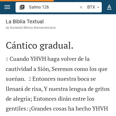
Ir a un contenido
Buscar versículo bíb
BTX
Salmo 126
La Biblia Textual
de
Sociedad Bíblica Iberoamericana
Cántico gradual.


Cuando YHVH haga volver de la
1
cautividad a Sión, Seremos como los que


sueñan.
Entonces nuestra boca se
2
llenará de risa, Y nuestra lengua de gritos
de alegría; Entonces dirán entre los
gentiles: ¡Grandes cosas ha hecho YHVH