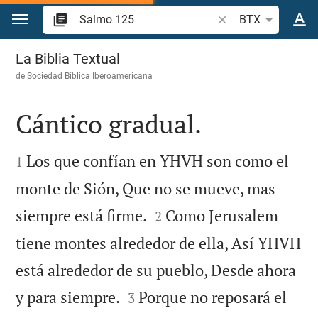
Ir a un contenido
Buscar versículo bíb
BTX
Salmo 125
La Biblia Textual
de
Sociedad Bíblica Iberoamericana
Cántico gradual.


Los que confían en YHVH son como el
1
monte de Sión, Que no se mueve, mas


siempre está firme.
Como Jerusalem
2
tiene montes alrededor de ella, Así YHVH
está alrededor de su pueblo, Desde ahora


y para siempre.
Porque no reposará el
3