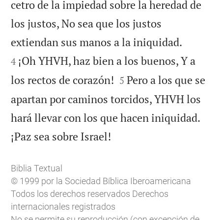
cetro de la impiedad sobre la heredad de
los justos, No sea que los justos


extiendan sus manos a la iniquidad.
¡Oh YHVH, haz bien a los buenos, Y a
4


los rectos de corazón!
Pero a los que se
5
apartan por caminos torcidos, YHVH los
hará llevar con los que hacen iniquidad.

¡Paz sea sobre Israel!
Biblia Textual
© 1999 por la Sociedad Bíblica Iberoamericana
Todos los derechos reservados Derechos
internacionales registrados
No se permite su reproducción (con excepción de