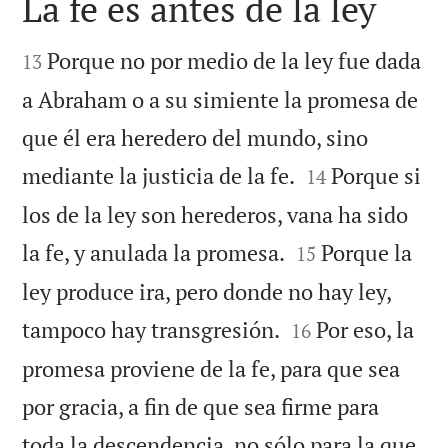
La fe es antes de la ley


Porque no por medio de la ley fue dada
13
a Abraham o a su simiente la promesa de
que él era heredero del mundo, sino


mediante la justicia de la fe.
Porque si
14
los de la ley son herederos, vana ha sido


la fe, y anulada la promesa.
Porque la
15
ley produce ira, pero donde no hay ley,


tampoco hay transgresión.
Por eso, la
16
promesa proviene de la fe, para que sea
por gracia, a fin de que sea firme para
toda la descendencia, no sólo para la que