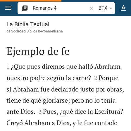
Ir a un contenido
Buscar versículo bíb
BTX
Romanos 4
La Biblia Textual
de
Sociedad Bíblica Iberoamericana
Ejemplo de fe


¿Qué pues diremos que halló Abraham
1


nuestro padre según la carne?
Porque
2
si Abraham fue declarado justo por obras,
tiene de qué gloriarse; pero no lo tenía


ante Dios.
Pues, ¿qué dice la Escritura?
3
Creyó Abraham a Dios, y le fue contado