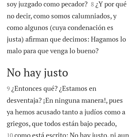


soy juzgado como pecador?
¿Y por qué
8
no decir, como somos calumniados, y
como algunos (cuya condenación es
justa) afirman que decimos: Hagamos lo

malo para que venga lo bueno?
No hay justo


¿Entonces qué? ¿Estamos en
9
desventaja? ¡En ninguna manera!, pues
ya hemos acusado tanto a judíos como a


griegos, que todos están bajo pecado,
como está escrito: No hay justo, ni aun
10