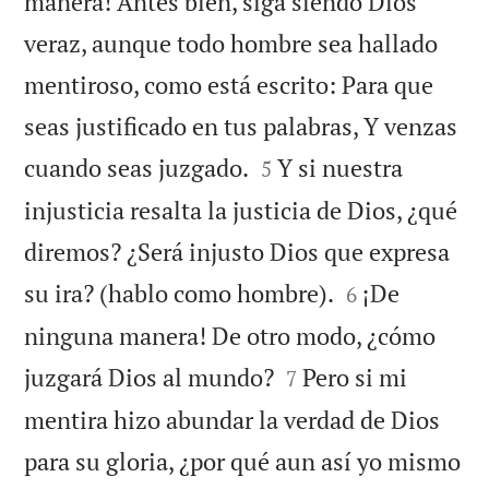
manera! Antes bien, siga siendo Dios
veraz, aunque todo hombre sea hallado
mentiroso, como está escrito: Para que
seas justificado en tus palabras, Y venzas


cuando seas juzgado.
Y si nuestra
5
injusticia resalta la justicia de Dios, ¿qué
diremos? ¿Será injusto Dios que expresa


su ira? (hablo como hombre).
¡De
6
ninguna manera! De otro modo, ¿cómo


juzgará Dios al mundo?
Pero si mi
7
mentira hizo abundar la verdad de Dios
para su gloria, ¿por qué aun así yo mismo