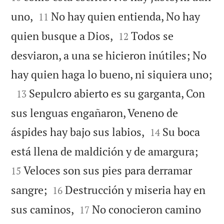


uno,
No hay quien entienda, No hay
11


quien busque a Dios,
Todos se
12
desviaron, a una se hicieron inútiles; No

hay quien haga lo bueno, ni siquiera uno;

Sepulcro abierto es su garganta, Con
13
sus lenguas engañaron, Veneno de


áspides hay bajo sus labios,
Su boca
14


está llena de maldición y de amargura;
Veloces son sus pies para derramar
15


sangre;
Destrucción y miseria hay en
16


sus caminos,
No conocieron camino
17