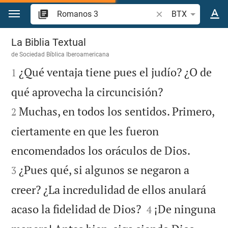
Ir a un contenido
Buscar versículo bíb
BTX
Romanos 3
La Biblia Textual
de
Sociedad Bíblica Iberoamericana

¿Qué ventaja tiene pues el judío? ¿O de
1


qué aprovecha la circuncisión?
Muchas, en todos los sentidos. Primero,
2
ciertamente en que les fueron


encomendados los oráculos de Dios.
¿Pues qué, si algunos se negaron a
3
creer? ¿La incredulidad de ellos anulará


acaso la fidelidad de Dios?
¡De ninguna
4