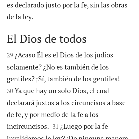
es declarado justo por la fe, sin las obras

de la ley.
El Dios de todos


¿Acaso Él es el Dios de los judíos
29
solamente? ¿No es también de los


gentiles? ¡Sí, también de los gentiles!
Ya que hay un solo Dios, el cual
30
declarará justos a los circuncisos a base
de fe, y por medio de la fe a los


incircuncisos.
¿Luego por la fe
31
invalidamos la ley? ¡De ninguna manera,