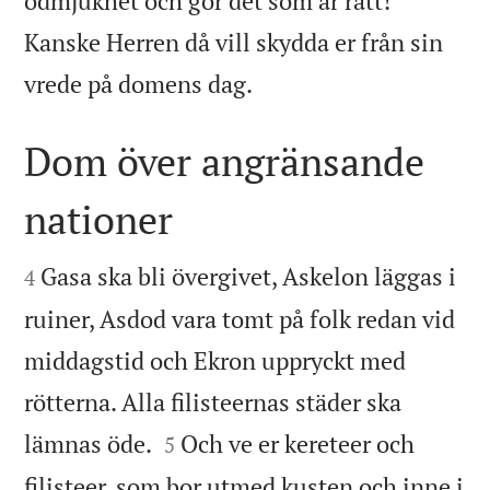
ödmjukhet och gör det som är rätt!
Kanske Herren då vill skydda er från sin

vrede på domens dag.
Dom över angränsande
nationer


Gasa ska bli övergivet, Askelon läggas i
4
ruiner, Asdod vara tomt på folk redan vid
middagstid och Ekron uppryckt med
rötterna. Alla filisteernas städer ska


lämnas öde.
Och ve er kereteer och
5
filisteer, som bor utmed kusten och inne i