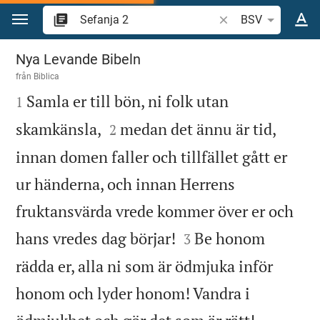
Hoppa till innehåll
Sök bibelvers eller o
BSV
Sefanja 2
Nya Levande Bibeln
från
Biblica

Samla er till bön, ni folk utan
1


skamkänsla,
medan det ännu är tid,
2
innan domen faller och tillfället gått er
ur händerna, och innan Herrens
fruktansvärda vrede kommer över er och


hans vredes dag börjar!
Be honom
3
rädda er, alla ni som är ödmjuka inför
honom och lyder honom! Vandra i