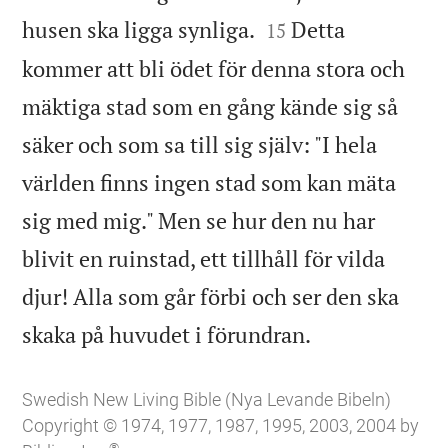


husen ska ligga synliga.
Detta
15
kommer att bli ödet för denna stora och
mäktiga stad som en gång kände sig så
säker och som sa till sig själv: "I hela
världen finns ingen stad som kan mäta
sig med mig." Men se hur den nu har
blivit en ruinstad, ett tillhåll för vilda
djur! Alla som går förbi och ser den ska

skaka på huvudet i förundran.
Swedish New Living Bible (Nya Levande Bibeln)
Copyright © 1974, 1977, 1987, 1995, 2003, 2004 by
®