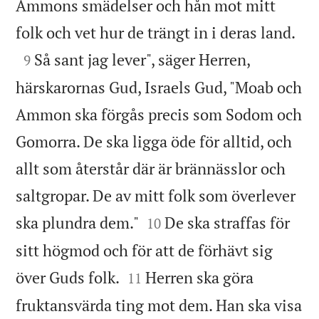
Ammons smädelser och hån mot mitt

folk och vet hur de trängt in i deras land.

Så sant jag lever", säger Herren,
9
härskarornas Gud, Israels Gud, "Moab och
Ammon ska förgås precis som Sodom och
Gomorra. De ska ligga öde för alltid, och
allt som återstår där är brännässlor och
saltgropar. De av mitt folk som överlever


ska plundra dem."
De ska straffas för
10
sitt högmod och för att de förhävt sig


över Guds folk.
Herren ska göra
11
fruktansvärda ting mot dem. Han ska visa