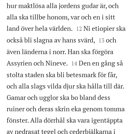
hur maktlösa alla jordens gudar är, och
alla ska tillbe honom, var och en i sitt


land över hela världen.
Ni etiopier ska
12


också bli slagna av hans svärd,
och
13
även länderna i norr. Han ska förgöra


Assyrien och Nineve.
Den en gång så
14
stolta staden ska bli betesmark för får,
och alla slags vilda djur ska hålla till där.
Gamar och ugglor ska bo bland dess
ruiner och deras skrin eka genom tomma
fönster. Alla dörrhål ska vara igentäppta
av nedrasat tegel och cederbjälkarna i