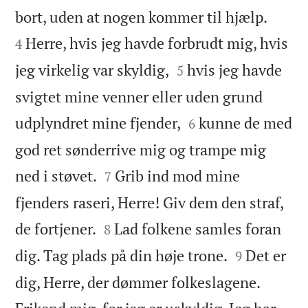


bort, uden at nogen kommer til hjælp.
Herre, hvis jeg havde forbrudt mig, hvis
4


jeg virkelig var skyldig,
hvis jeg havde
5
svigtet mine venner eller uden grund


udplyndret mine fjender,
kunne de med
6
god ret sønderrive mig og trampe mig


ned i støvet.
Grib ind mod mine
7
fjenders raseri, Herre! Giv dem den straf,


de fortjener.
Lad folkene samles foran
8


dig. Tag plads på din høje trone.
Det er
9
dig, Herre, der dømmer folkeslagene.