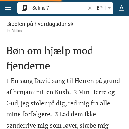
Gå til indhold
Søg efter bibelvers el
BPH
Salme 7
Bibelen på hverdagsdansk
fra
Biblica
Bøn om hjælp mod
fjenderne


En sang David sang til Herren på grund
1


af benjaminitten Kush.
Min Herre og
2
Gud, jeg stoler på dig, red mig fra alle


mine forfølgere.
Lad dem ikke
3
sønderrive mig som løver, slæbe mig