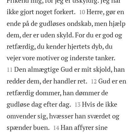
Frikend mig, for jeg er uskyldig. Jeg har


ikke gjort noget forkert.
Herre, gør en
10
ende på de gudløses ondskab, men hjælp
dem, der er uden skyld. For du er god og
retfærdig, du kender hjertets dyb, du


vejer vore motiver og inderste tanker.
Den almægtige Gud er mit skjold, han
11


redder dem, der handler ret.
Gud er en
12
retfærdig dommer, han dømmer de


gudløse dag efter dag.
Hvis de ikke
13
omvender sig, hvæsser han sværdet og


spænder buen.
Han affyrer sine
14