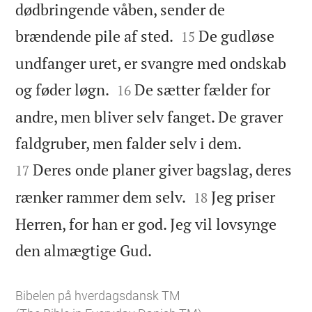
dødbringende våben, sender de


brændende pile af sted.
De gudløse
15
undfanger uret, er svangre med ondskab


og føder løgn.
De sætter fælder for
16
andre, men bliver selv fanget. De graver


faldgruber, men falder selv i dem.
Deres onde planer giver bagslag, deres
17


rænker rammer dem selv.
Jeg priser
18
Herren, for han er god. Jeg vil lovsynge

den almægtige Gud.
Bibelen på hverdagsdansk TM