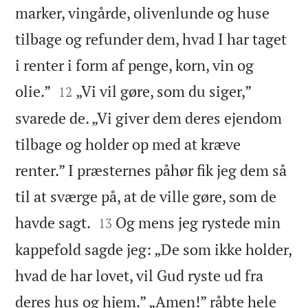
marker, vingårde, olivenlunde og huse
tilbage og refunder dem, hvad I har taget
i renter i form af penge, korn, vin og


olie.”
„Vi vil gøre, som du siger,”
12
svarede de. „Vi giver dem deres ejendom
tilbage og holder op med at kræve
renter.” I præsternes påhør fik jeg dem så
til at sværge på, at de ville gøre, som de


havde sagt.
Og mens jeg rystede min
13
kappefold sagde jeg: „De som ikke holder,
hvad de har lovet, vil Gud ryste ud fra
deres hus og hjem.” „Amen!” råbte hele