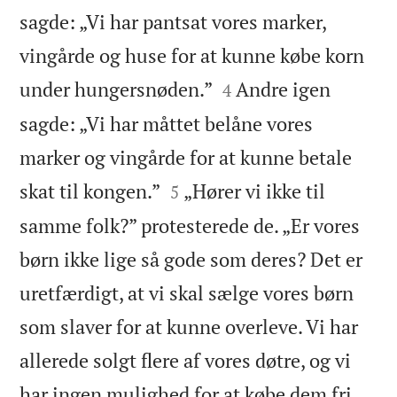
sagde: „Vi har pantsat vores marker,
vingårde og huse for at kunne købe korn


under hungersnøden.”
Andre igen
4
sagde: „Vi har måttet belåne vores
marker og vingårde for at kunne betale


skat til kongen.”
„Hører vi ikke til
5
samme folk?” protesterede de. „Er vores
børn ikke lige så gode som deres? Det er
uretfærdigt, at vi skal sælge vores børn
som slaver for at kunne overleve. Vi har
allerede solgt flere af vores døtre, og vi
har ingen mulighed for at købe dem fri,