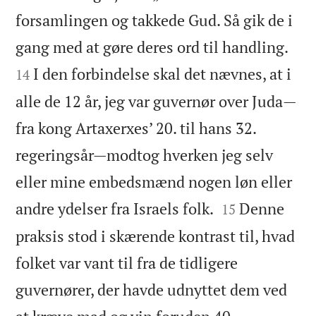
forsamlingen og takkede Gud. Så gik de i


gang med at gøre deres ord til handling.
I den forbindelse skal det nævnes, at i
14
alle de 12 år, jeg var guvernør over Juda—
fra kong Artaxerxes’ 20. til hans 32.
regeringsår—modtog hverken jeg selv
eller mine embedsmænd nogen løn eller


andre ydelser fra Israels folk.
Denne
15
praksis stod i skærende kontrast til, hvad
folket var vant til fra de tidligere
guvernører, der havde udnyttet dem ved