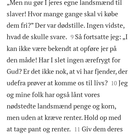
„Men nu gør I jeres egne landsmænd til
slaver! Hvor mange gange skal vi købe
dem fri?” Der var dødstille. Ingen vidste,


hvad de skulle svare.
Så fortsatte jeg: „I
9
kan ikke være bekendt at opføre jer på
den måde! Har I slet ingen ærefrygt for
Gud? Er det ikke nok, at vi har fjender, der


udefra prøver at komme os til livs?
Jeg
10
og mine folk har også lånt vores
nødstedte landsmænd penge og korn,
men uden at kræve renter. Hold op med


at tage pant og renter.
Giv dem deres
11