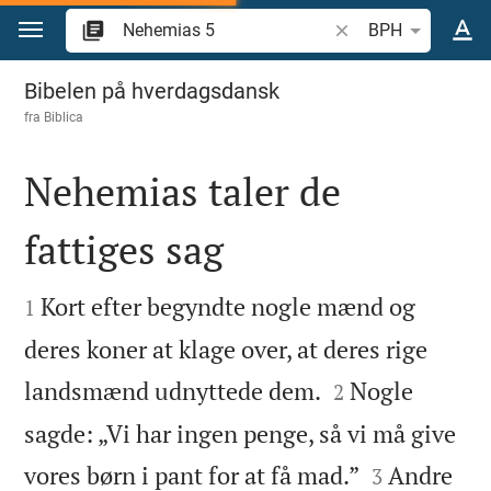
Gå til indhold
Søg efter bibelvers el
BPH
Nehemias 5
Bibelen på hverdagsdansk
fra
Biblica
Nehemias taler de
fattiges sag


Kort efter begyndte nogle mænd og
1
deres koner at klage over, at deres rige


landsmænd udnyttede dem.
Nogle
2
sagde: „Vi har ingen penge, så vi må give


vores børn i pant for at få mad.”
Andre
3