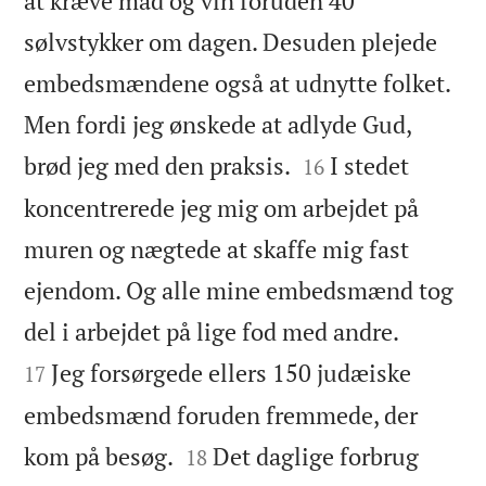
at kræve mad og vin foruden 40
sølvstykker om dagen. Desuden plejede
embedsmændene også at udnytte folket.
Men fordi jeg ønskede at adlyde Gud,


brød jeg med den praksis.
I stedet
16
koncentrerede jeg mig om arbejdet på
muren og nægtede at skaffe mig fast
ejendom. Og alle mine embedsmænd tog


del i arbejdet på lige fod med andre.
Jeg forsørgede ellers 150 judæiske
17
embedsmænd foruden fremmede, der


kom på besøg.
Det daglige forbrug
18