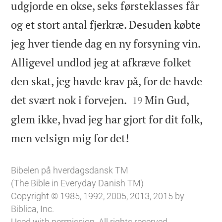
udgjorde en okse, seks førsteklasses får
og et stort antal fjerkræ. Desuden købte
jeg hver tiende dag en ny forsyning vin.
Alligevel undlod jeg at afkræve folket
den skat, jeg havde krav på, for de havde


det svært nok i forvejen.
Min Gud,
19
glem ikke, hvad jeg har gjort for dit folk,

men velsign mig for det!
Bibelen på hverdagsdansk TM
(The Bible in Everyday Danish TM)
Copyright © 1985, 1992, 2005, 2013, 2015 by
Biblica, Inc.
Used with permission. All rights reserved