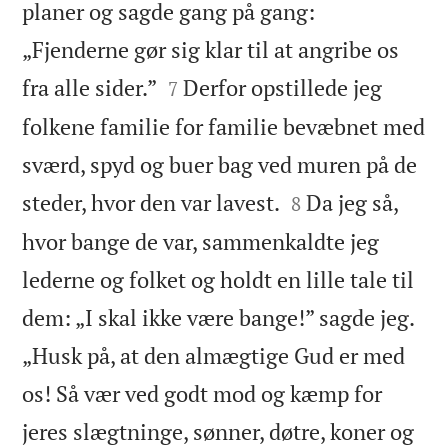
planer og sagde gang på gang:
„Fjenderne gør sig klar til at angribe os


fra alle sider.”
Derfor opstillede jeg
7
folkene familie for familie bevæbnet med
sværd, spyd og buer bag ved muren på de


steder, hvor den var lavest.
Da jeg så,
8
hvor bange de var, sammenkaldte jeg
lederne og folket og holdt en lille tale til
dem: „I skal ikke være bange!” sagde jeg.
„Husk på, at den almægtige Gud er med
os! Så vær ved godt mod og kæmp for
jeres slægtninge, sønner, døtre, koner og