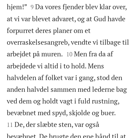


hjem!”
Da vores fjender blev klar over,
9
at vi var blevet advaret, og at Gud havde
forpurret deres planer om et
overraskelsesangreb, vendte vi tilbage til


arbejdet på muren.
Men fra da af
10
arbejdede vi altid i to hold. Mens
halvdelen af folket var i gang, stod den
anden halvdel sammen med lederne bag
ved dem og holdt vagt i fuld rustning,


bevæbnet med spyd, skjolde og buer.
De, der slæbte sten, var også
11
bevæbnet. De brugte den ene hånd til at