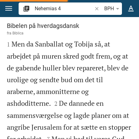
Gå til indhold
Søg efter bibelvers el
BPH
Nehemias 4
Bibelen på hverdagsdansk
fra
Biblica

Men da Sanballat og Tobija så, at
1
arbejdet på muren skred godt frem, og at
de gabende huller blev repareret, blev de
urolige og sendte bud om det til
araberne, ammonitterne og


ashdoditterne.
De dannede en
2
sammensværgelse og lagde planer om at
angribe Jerusalem for at sætte en stopper


for arbejdet.
Men vi bad til vores Gud