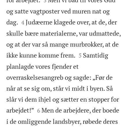
3
og satte vagtposter ved muren nat og


dag.
Judæerne klagede over, at de, der
4
skulle bære materialerne, var udmattede,
og at der var så mange murbrokker, at de


ikke kunne komme frem.
Samtidig
5
planlagde vores fjender et
overraskelsesangreb og sagde: „Før de
når at se sig om, står vi midt i byen. Så
slår vi dem ihjel og sætter en stopper for


arbejdet!”
Men de arbejdere, der boede
6
i de omliggende landsbyer, røbede deres