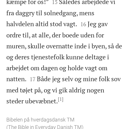


kæmpe for os!”
Således arbejdede vi
15
fra daggry til solnedgang, mens


halvdelen altid stod vagt.
Jeg gav
16
ordre til, at alle, der boede uden for
muren, skulle overnatte inde i byen, så de
og deres tjenestefolk kunne deltage i
arbejdet om dagen og holde vagt om


natten.
Både jeg selv og mine folk sov
17
med tøjet på, og vi gik aldrig nogen
[1]

steder ubevæbnet.
Bibelen på hverdagsdansk TM
(The Bible in Everyday Danish TM)