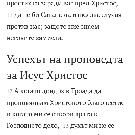


простих го заради вас пред Христос,
да не би Сатана да използва случая
11
против нас; защото ние знаем

неговите замисли.
Успехът на проповедта
за Исус Христос


А когато дойдох в Троада да
12
проповядвам Христовото благовестие
и когато ми се отвори врата в


Господнето дело,
духът ми не се
13