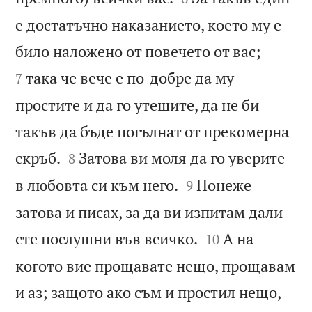
е достатъчно наказанието, което му е


било наложено от повечето от вас;
така че вече е по-добре да му
7
простите и да го утешите, да не би
такъв да бъде погълнат от прекомерна


скръб.
Затова ви моля да го уверите
8


в любовта си към него.
Понеже
9
затова и писах, за да ви изпитам дали


сте послушни във всичко.
А на
10
когото вие прощавате нещо, прощавам
и аз; защото ако съм и простил нещо,