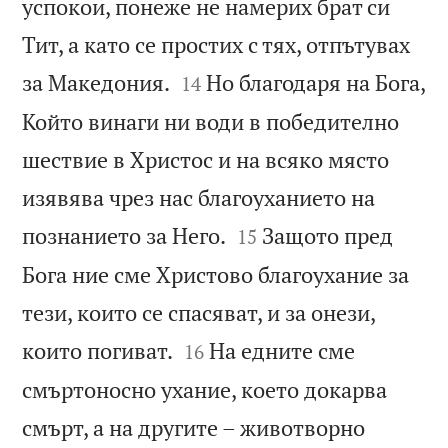
успокои, понеже не намерих брат си
Тит, а като се простих с тях, отпътувах


за Македония.
Но благодаря на Бога,
14
Който винаги ни води в победително
шествие в Христос и на всяко място
изявява чрез нас благоуханието на


познанието за Него.
Защото пред
15
Бога ние сме Христово благоухание за
тези, които се спасяват, и за онези,


които погиват.
На едните сме
16
смъртоносно ухание, което докарва
смърт, а на другите – животворно