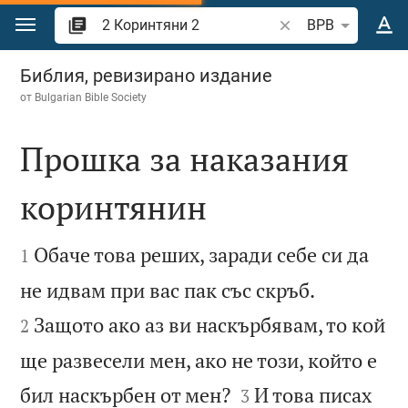
Преминете към съдържанието
Търсете стих или 
BPB
2 Коринтяни 2
Библия, ревизирано издание
от
Bulgarian Bible Society
Прошка за наказания
коринтянин


Обаче това реших, заради себе си да
1


не идвам при вас пак със скръб.
Защото ако аз ви наскърбявам, то кой
2
ще развесели мен, ако не този, който е


бил наскърбен от мен?
И това писах
3