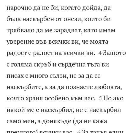
нарочно да не би, когато дойда, да
бъда наскърбен от онези, които би
трябвало да ме зарадват, като имам
уверение във всички ви, че моята


радост е радост на всички ви.
Защото
4
с голяма скръб и сърдечна тъга ви
писах с много сълзи, не за да се
наскърбите, а за да познаете любовта,


която храня особено към вас.
Но ако
5
някой ме е наскърбил, не е наскърбил
само мен, а донякъде (да не кажа


премного) всички вас.
За такъв един
6