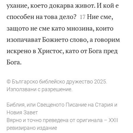
ухание, което докарва живот. И кой е


способен на това дело?
Ние сме,
17
защото не сме като мнозина, които
изопачават Божието слово, а говорим
искрено в Христос, като от Бога пред

Бога.
© Българско библейско дружество 2025.
Използвани с разрешение.
Библия, или Свещеното Писание на Стария и
Новия Завет
Вярно и точно преведена от оригинала – XXII
ревизирано издание