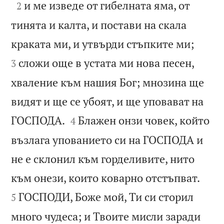

и ме изведе от гибелната яма, от
2
тинята и калта, и постави на скала


краката ми, и утвърди стъпките ми;
сложи още в устата ми нова песен,
3
хваление към нашия Бог; мнозина ще
видят и ще се убоят, и ще уповават на


ГОСПОДА.
Блажен онзи човек, който
4
възлага упованието си на ГОСПОДА и
не е склонил към горделивите, нито


към онези, които коварно отстъпват.
ГОСПОДИ, Боже мой, Ти си сторил
5
много чудеса; и Твоите мисли заради