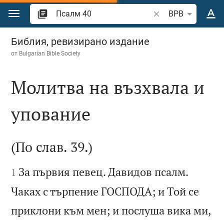
Преминете към съдържанието
Търсете стих или 
BPB
Псалм 40
Библия, ревизирано издание
от
Bulgarian Bible Society
Молитва на възхвала и
упование

(По слав. 39.)


За първия певец. Давидов псалм.
1
Чаках с търпение ГОСПОДА; и Той се

приклони към мен; и послуша вика ми,