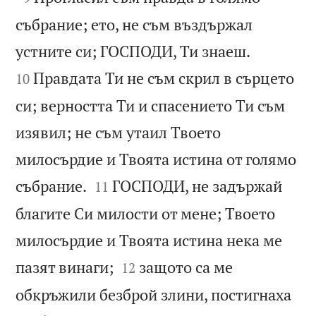
събрание; ето, не съм въздържал


устните си; ГОСПОДИ, Ти знаеш.
Правдата Ти не съм скрил в сърцето
10
си; верността Ти и спасението Ти съм
изявил; не съм утаил Твоето
милосърдие и Твоята истина от голямо


събрание.
ГОСПОДИ, не задържай
11
благите Си милости от мене; Твоето
милосърдие и Твоята истина нека ме


пазят винаги;
защото са ме
12
обкръжили безброй злини, постигнаха