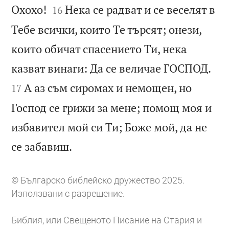


Охохо!
Нека се радват и се веселят в
16
Тебе всички, които Те търсят; онези,
които обичат спасението Ти, нека


казват винаги: Да се величае ГОСПОД.
А аз съм сиромах и немощен, но
17
Господ се грижи за мене; помощ моя и
избавител мой си Ти; Боже мой, да не

се забавиш.
© Българско библейско дружество 2025.
Използвани с разрешение.
Библия, или Свещеното Писание на Стария и