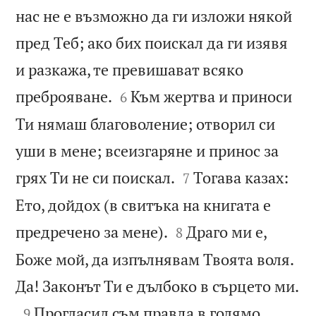
нас не е възможно да ги изложи някой
пред Теб; ако бих поискал да ги изявя
и разкажа, те превишават всяко


преброяване.
Към жертва и приноси
6
Ти нямаш благоволение; отворил си
уши в мене; всеизгаряне и принос за


грях Ти не си поискал.
Тогава казах:
7
Ето, дойдох (в свитъка на книгата е


предречено за мене).
Драго ми е,
8
Боже мой, да изпълнявам Твоята воля.

Да! Законът Ти е дълбоко в сърцето ми.

Прогласил съм правда в голямо
9