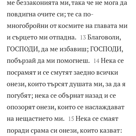
ме беззаконията ми, така че не мога да
повдигна очите си; те са по-
многобройни от космите на главата ми


и сърцето ми отпадна.
Благоволи,
13
ГОСПОДИ, да ме избавиш; ГОСПОДИ,


побързай да ми помогнеш.
Нека се
14
посрамят и се смутят заедно всички
онези, които търсят душата ми, за да я
погубят; нека се обърнат назад и се
опозорят онези, които се наслаждават


на нещастието ми.
Нека се смаят
15
поради срама си онези, които казват: