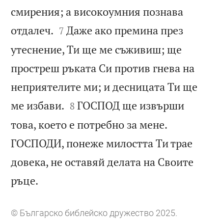
смирения; а високоумния познава


отдалеч.
Даже ако премина през
7
утеснение, Ти ще ме съживиш; ще
простреш ръката Си против гнева на
неприятелите ми; и десницата Ти ще


ме избави.
ГОСПОД ще извърши
8
това, което е потребно за мене.
ГОСПОДИ, понеже милостта Ти трае
довека, не оставяй делата на Своите

ръце.
© Българско библейско дружество 2025.