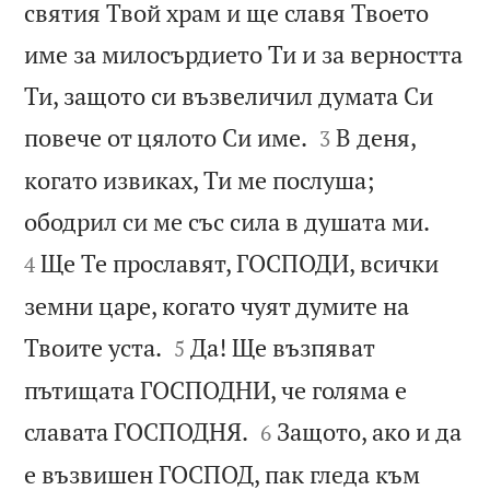
святия Твой храм и ще славя Твоето
име за милосърдието Ти и за верността
Ти, защото си възвеличил думата Си


повече от цялото Си име.
В деня,
3
когато извиках, Ти ме послуша;


ободрил си ме със сила в душата ми.
Ще Те прославят, ГОСПОДИ, всички
4
земни царе, когато чуят думите на


Твоите уста.
Да! Ще възпяват
5
пътищата ГОСПОДНИ, че голяма е


славата ГОСПОДНЯ.
Защото, ако и да
6
е възвишен ГОСПОД, пак гледа към