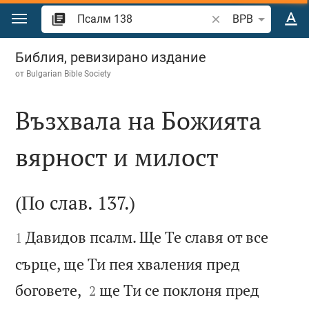
Преминете към съдържанието
Търсете стих или 
BPB
Псалм 138
Библия, ревизирано издание
от
Bulgarian Bible Society
Възхвала на Божията
вярност и милост

(По слав. 137.)


Давидов псалм. Ще Те славя от все
1
сърце, ще Ти пея хваления пред


боговете,
ще Ти се поклоня пред
2