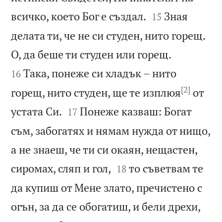


всичко, което Бог е създал.
Зная
15
делата ти, че не си студен, нито горещ.


О, да беше ти студен или горещ.
Така, понеже си хладък – нито
16
[2]
горещ, нито студен, ще те изплюя
от


устата Си.
Понеже казваш: Богат
17
съм, забогатях и нямам нужда от нищо,
а не знаеш, че ти си окаян, нещастен,


сиромах, сляп и гол,
то съветвам те
18
да купиш от Мене злато, пречистено с
огън, за да се обогатиш, и бели дрехи,