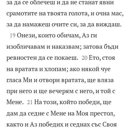
за да се облечеш и да не станат явни
срамотите на твоята голота, и очна мас,

за да намажеш очите си, за да виждаш.

Онези, които обичам, Аз ги
19
изобличавам и наказвам; затова бъди


ревностен да се покаеш.
Ето, стоя
20
на вратата и хлопам; ако някой чуе
гласа Ми и отвори вратата, ще вляза
при него и ще вечерям с него, и той с


Мене.
На този, който победи, ще
21
дам да седне с Мене на Моя престол,
както и Аз победих и седнах със Своя