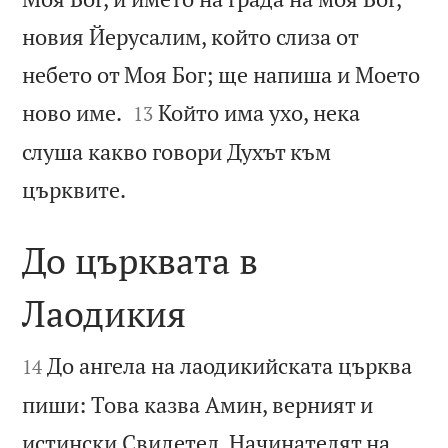
новия Йерусалим, който слиза от
небето от Моя Бог; ще напиша и Моето


ново име.
Който има ухо, нека
13
слуша какво говори Духът към

църквите.
До църквата в
Лаодикия


До ангела на лаодикийската църква
14
пиши: Това казва Амин, верният и
истински Свидетел, Начинателят на