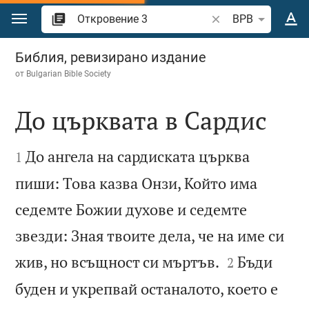
Преминете към съдържанието
Търсете стих или 
BPB
Откровение 3
Библия, ревизирано издание
от
Bulgarian Bible Society
До църквата в Сардис


До ангела на сардиската църква
1
пиши: Това казва Онзи, Който има
седемте Божии духове и седемте
звезди: Зная твоите дела, че на име си


жив, но всъщност си мъртъв.
Бъди
2
буден и укрепвай останалото, което е