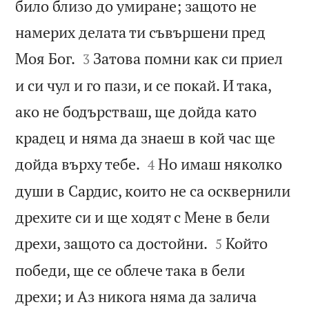
било близо до умиране; защото не
намерих делата ти съвършени пред


Моя Бог.
Затова помни как си приел
3
и си чул и го пази, и се покай. И така,
ако не бодърстваш, ще дойда като
крадец и няма да знаеш в кой час ще


дойда върху тебе.
Но имаш няколко
4
души в Сардис, които не са осквернили
дрехите си и ще ходят с Мене в бели


дрехи, защото са достойни.
Който
5
победи, ще се облече така в бели
дрехи; и Аз никога няма да залича