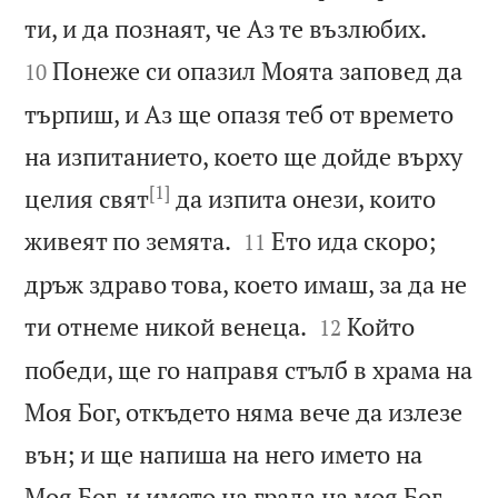


ти, и да познаят, че Аз те възлюбих.
Понеже си опазил Моята заповед да
10
търпиш, и Аз ще опазя теб от времето
на изпитанието, което ще дойде върху
[1]
целия свят
да изпита онези, които


живеят по земята.
Ето ида скоро;
11
дръж здраво това, което имаш, за да не


ти отнеме никой венеца.
Който
12
победи, ще го направя стълб в храма на
Моя Бог, откъдето няма вече да излезе
вън; и ще напиша на него името на
Моя Бог, и името на града на моя Бог,