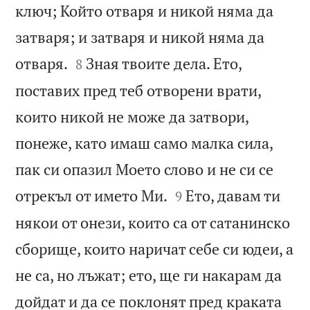
ключ; Който отваря и никой няма да
затваря; и затваря и никой няма да


отваря.
Зная твоите дела. Ето,
8
поставих пред теб отворени врати,
които никой не може да затвори,
понеже, като имаш само малка сила,
пак си опазил Моето слово и не си се


отрекъл от името Ми.
Ето, давам ти
9
някои от онези, които са от сатанинско
сборище, които наричат себе си юдеи, а
не са, но лъжат; ето, ще ги накарам да
дойдат и да се поклонят пред краката