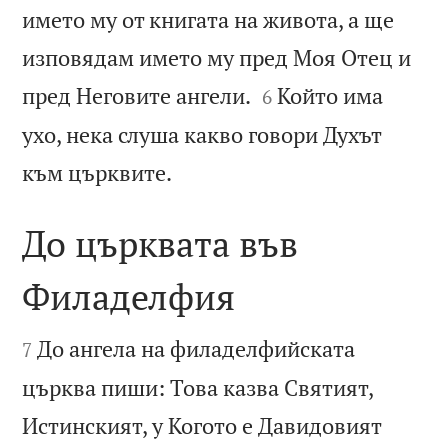
името му от книгата на живота, а ще
изповядам името му пред Моя Отец и


пред Неговите ангели.
Който има
6
ухо, нека слуша какво говори Духът

към църквите.
До църквата във
Филаделфия


До ангела на филаделфийската
7
църква пиши: Това казва Святият,
Истинският, у Когото е Давидовият