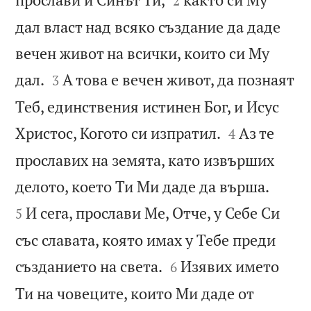
2
дал власт над всяко създание да даде
вечен живот на всички, които си Му


дал.
А това е вечен живот, да познаят
3
Теб, единствения истинен Бог, и Исус


Христос, Когото си изпратил.
Аз те
4
прославих на земята, като извърших


делото, което Ти Ми даде да върша.
И сега, прослави Ме, Отче, у Себе Си
5
със славата, която имах у Тебе преди


създанието на света.
Изявих името
6
Ти на човеците, които Ми даде от