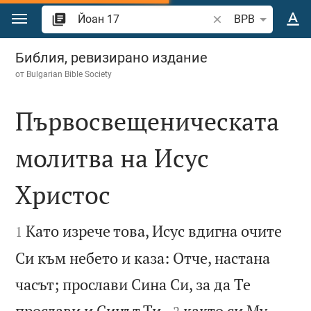
Преминете към съдържанието
Търсете стих или 
BPB
Йоан 17
Библия, ревизирано издание
от
Bulgarian Bible Society
Първосвещеническата
молитва на Исус
Христос


Като изрече това, Исус вдигна очите
1
Си към небето и каза: Отче, настана
часът; прослави Сина Си, за да Те


прослави и Синът Ти,
както си Му