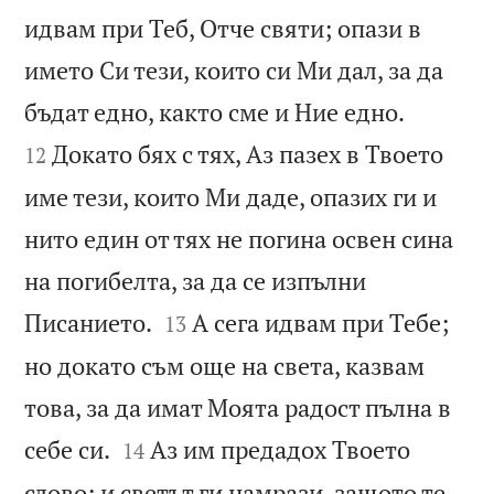
идвам при Теб, Отче святи; опази в
името Си тези, които си Ми дал, за да


бъдат едно, както сме и Ние едно.
Докато бях с тях, Аз пазех в Твоето
12
име тези, които Ми даде, опазих ги и
нито един от тях не погина освен сина
на погибелта, за да се изпълни


Писанието.
А сега идвам при Тебе;
13
но докато съм още на света, казвам
това, за да имат Моята радост пълна в


себе си.
Аз им предадох Твоето
14
слово; и светът ги намрази, защото те