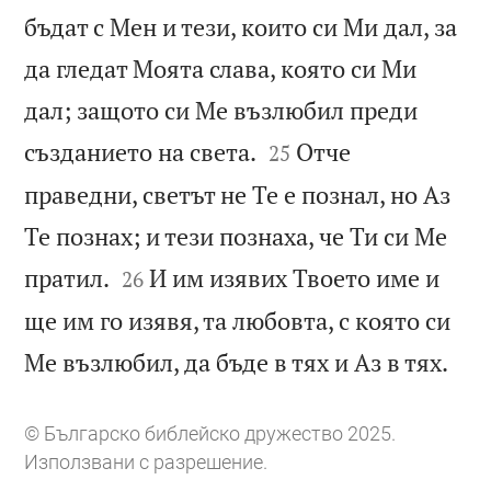
бъдат с Мен и тези, които си Ми дал, за
да гледат Моята слава, която си Ми
дал; защото си Ме възлюбил преди


създанието на света.
Отче
25
праведни, светът не Те е познал, но Аз
Те познах; и тези познаха, че Ти си Ме


пратил.
И им изявих Твоето име и
26
ще им го изявя, та любовта, с която си

Ме възлюбил, да бъде в тях и Аз в тях.
© Българско библейско дружество 2025.
Използвани с разрешение.