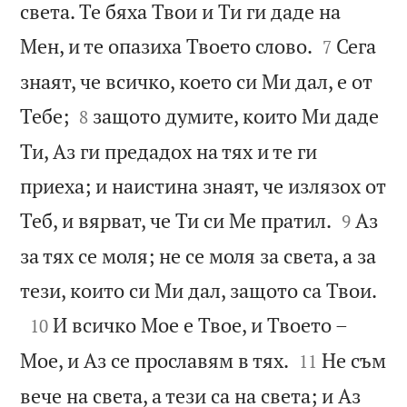
света. Те бяха Твои и Ти ги даде на


Мен, и те опазиха Твоето слово.
Сега
7
знаят, че всичко, което си Ми дал, е от


Тебе;
защото думите, които Ми даде
8
Ти, Аз ги предадох на тях и те ги
приеха; и наистина знаят, че излязох от


Теб, и вярват, че Ти си Ме пратил.
Аз
9
за тях се моля; не се моля за света, а за

тези, които си Ми дал, защото са Твои.

И всичко Мое е Твое, и Твоето –
10


Мое, и Аз се прославям в тях.
Не съм
11
вече на света, а тези са на света; и Аз