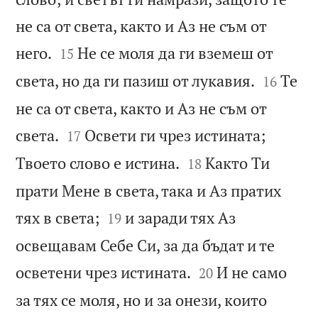
не са от света, както и Аз не съм от


него.
Не се моля да ги вземеш от
15


света, но да ги пазиш от лукавия.
Те
16
не са от света, както и Аз не съм от


света.
Освети ги чрез истината;
17


Твоето слово е истина.
Както Ти
18
прати Мене в света, така и Аз пратих


тях в света;
и заради тях Аз
19
освещавам Себе Си, за да бъдат и те


осветени чрез истината.
И не само
20
за тях се моля, но и за онези, които