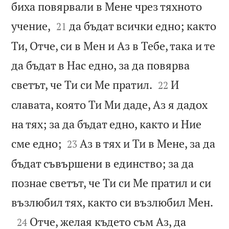
биха повярвали в Мене чрез тяхното


учение,
да бъдат всички едно; както
21
Ти, Отче, си в Мен и Аз в Тебе, така и те
да бъдат в Нас едно, за да повярва


светът, че Ти си Ме пратил.
И
22
славата, която Ти Ми даде, Аз я дадох
на тях; за да бъдат едно, както и Ние


сме едно;
Аз в тях и Ти в Мене, за да
23
бъдат съвършени в единство; за да
познае светът, че Ти си Ме пратил и си

възлюбил тях, както си възлюбил Мен.

Отче, желая където съм Аз, да
24