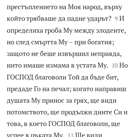
престъплението на Моя народ, върху


който трябваше да падне ударът?
И
9
определиха гроба Му между злодеите,
но след смъртта Му – при богатия;
защото не беше извършил неправда,


нито имаше измама в устата Му.
Но
10
ГОСПОД благоволи Той да бъде бит,
предаде Го на печал; когато направиш
душата Му принос за грях, ще види
потомството, ще продължи дните Си и
това, в което ГОСПОД благоволи, ще


успее в ръката Му.
Ще види
11