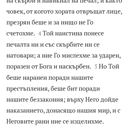
на скърби и навикнал на печал; и както
човек, от когото хората отвръщат лице,
презрян беше и за нищо не Го


счетохме.
Той наистина понесе
4
печалта ни и със скърбите ни се
натовари; а ние Го мислехме за ударен,


поразен от Бога и наскърбен.
Но Той
5
беше наранен поради нашите
престъпления, беше бит поради
нашите беззакония; върху Него дойде
наказанието, донасящо нашия мир, и с


Неговите рани ние се изцелихме.