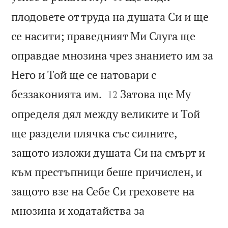
плодовете от труда на душата Си и ще
се насити; праведният Ми Слуга ще
оправдае мнозина чрез знанието им за
Него и Той ще се натовари с


беззаконията им.
Затова ще Му
12
определя дял между великите и Той
ще раздели плячка със силните,
защото изложи душата Си на смърт и
към престъпници беше причислен, и
защото взе на Себе Си греховете на
мнозина и ходатайства за