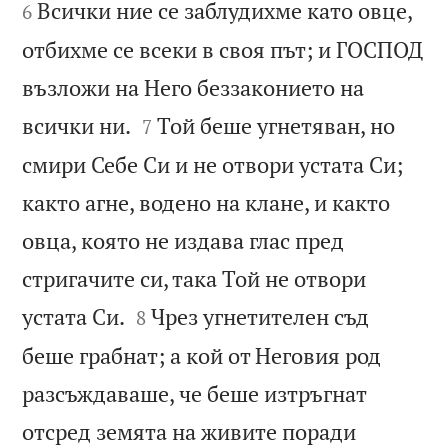
Всички ние се заблудихме като овце,
6
отбихме се всеки в своя път; и ГОСПОД
възложи на Него беззаконието на


всички ни.
Той беше угнетяван, но
7
смири Себе Си и не отвори устата Си;
както агне, водено на клане, и както
овца, която не издава глас пред
стригачите си, така Той не отвори


устата Си.
Чрез угнетителен съд
8
беше грабнат; а кой от Неговия род
разсъждаваше, че беше изтръгнат
отсред земята на живите поради