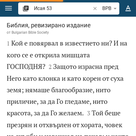
Преминете към съдържанието
Търсете стих или 
BPB
Исая 53
Библия, ревизирано издание
от
Bulgarian Bible Society

Кой е повярвал в известието ни? И на
1
кого се е открила мишцата


ГОСПОДНЯ?
Защото израсна пред
2
Него като клонка и като корен от суха
земя; нямаше благообразие, нито
приличие, за да Го гледаме, нито


красота, за да Го желаем.
Той беше
3
презрян и отхвърлен от хората, човек