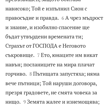
нависоко; Той е изпълнил Сион с


правосъдие и правда.
А чрез мъдрост
6
и знание, и изобилно спасение ще
бъдат утвърдени времената ти;
Страхът от ГОСПОДА е Неговото


съкровище.
Ето, юнаците им викат
7
навън; посланиците на мира плачат


горчиво.
Пътищата запустяха; няма
8
вече пътници; Той наруши договора,
презря градовете, не смята човека за


нищо.
Земята жалее и изнемощява;
9