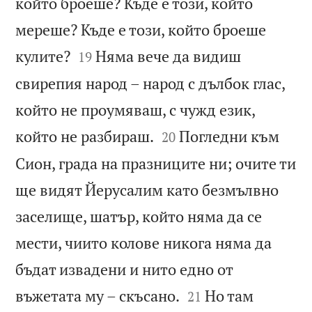
който броеше? Къде е този, който
мереше? Къде е този, който броеше


кулите?
Няма вече да видиш
19
свирепия народ – народ с дълбок глас,
който не проумяваш, с чужд език,


който не разбираш.
Погледни към
20
Сион, града на празниците ни; очите ти
ще видят Йерусалим като безмълвно
заселище, шатър, който няма да се
мести, чиито колове никога няма да
бъдат извадени и нито едно от


въжетата му – скъсано.
Но там
21