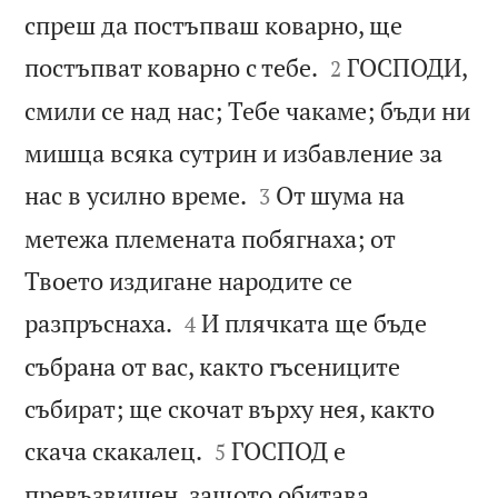
спреш да постъпваш коварно, ще


постъпват коварно с тебе.
ГОСПОДИ,
2
смили се над нас; Тебе чакаме; бъди ни
мишца всяка сутрин и избавление за


нас в усилно време.
От шума на
3
метежа племената побягнаха; от
Твоето издигане народите се


разпръснаха.
И плячката ще бъде
4
събрана от вас, както гъсениците
събират; ще скочат върху нея, както


скача скакалец.
ГОСПОД е
5
превъзвишен, защото обитава