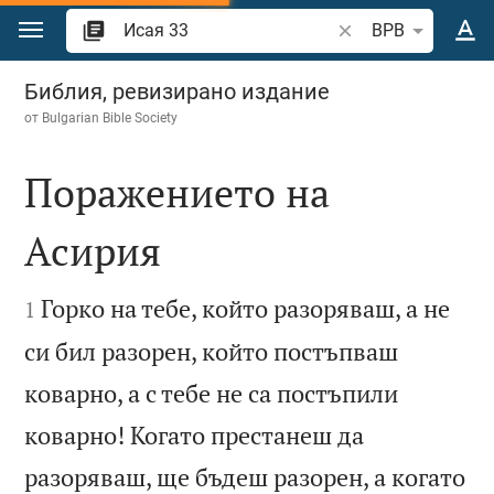
Преминете към съдържанието
Търсете стих или 
BPB
Исая 33
Библия, ревизирано издание
от
Bulgarian Bible Society
Поражението на
Асирия


Горко на тебе, който разоряваш, а не
1
си бил разорен, който постъпваш
коварно, а с тебе не са постъпили
коварно! Когато престанеш да
разоряваш, ще бъдеш разорен, а когато