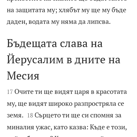
на защитата му; хлябът му ще му бъде

даден, водата му няма да липсва.
Бъдещата слава на
Йерусалим в дните на
Месия


Очите ти ще видят царя в красотата
17
му, ще видят широко разпростряла се


земя.
Сърцето ти ще си спомня за
18
миналия ужас, като казва: Къде е този,