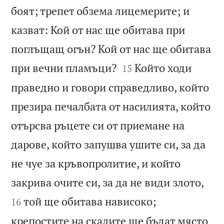
боят; трепет обзема лицемерите; и
казват: Кой от нас ще обитава при
поглъщащ огън? Кой от нас ще обитава


при вечни пламъци?
Който ходи
15
праведно и говори справедливо, който
презира печалбата от насилията, който
отърсва ръцете си от приемане на
дарове, който запушва ушите си, за да
не чуе за кръвопролитие, и който


закрива очите си, за да не види злото,
той ще обитава нависоко;
16
крепостите на скалите ще бъдат място