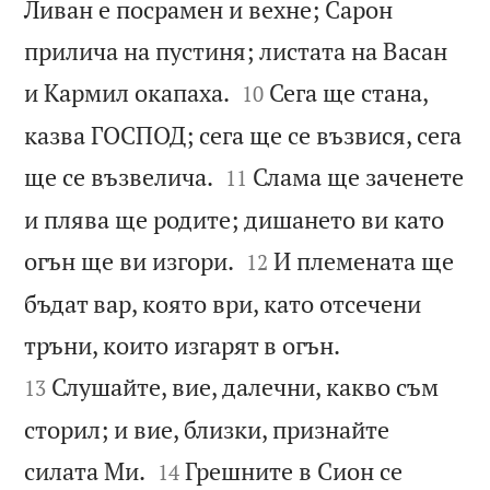
Ливан е посрамен и вехне; Сарон
прилича на пустиня; листата на Васан


и Кармил окапаха.
Сега ще стана,
10
казва ГОСПОД; сега ще се възвися, сега


ще се възвелича.
Слама ще заченете
11
и плява ще родите; дишането ви като


огън ще ви изгори.
И племената ще
12
бъдат вар, която ври, като отсечени


тръни, които изгарят в огън.
Слушайте, вие, далечни, какво съм
13
сторил; и вие, близки, признайте


силата Ми.
Грешните в Сион се
14