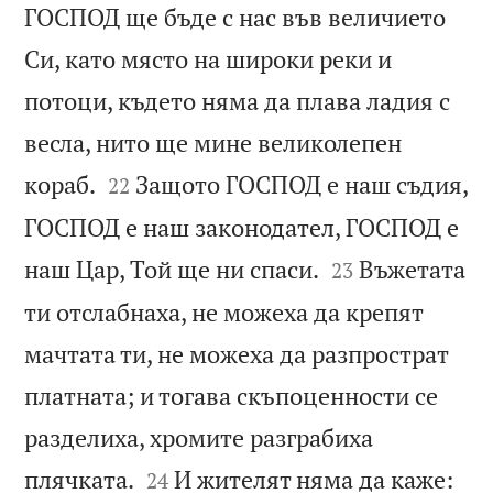
ГОСПОД ще бъде с нас във величието
Си, като място на широки реки и
потоци, където няма да плава ладия с
весла, нито ще мине великолепен


кораб.
Защото ГОСПОД е наш съдия,
22
ГОСПОД е наш законодател, ГОСПОД е


наш Цар, Той ще ни спаси.
Въжетата
23
ти отслабнаха, не можеха да крепят
мачтата ти, не можеха да разпрострат
платната; и тогава скъпоценности се
разделиха, хромите разграбиха


плячката.
И жителят няма да каже:
24