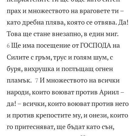
прах и множеството на враговете ти –
като дребна плява, която се отвява. Да!


Това ще стане внезапно, в един миг.
Ще има посещение от ГОСПОДА на
6
Силите с гръм, трус и голям шум, с
буря, вихрушка и поглъщащ огнен


пламък.
И множеството на всички
7
народи, които воюват против Ариил –
да! – всички, които воюват против него
и против крепостите му, и онези, които
го притесняват, ще бъдат като сън,