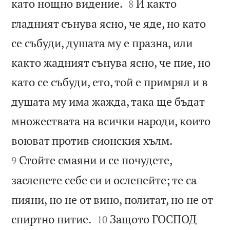


като нощно видение.
И както
8
гладният сънува ясно, че яде, но като
се събуди, душата му е празна, или
както жадният сънува ясно, че пие, но
като се събуди, ето, той е примрял и в
душата му има жажда, така ще бъдат
множествата на всички народи, които


воюват против сионския хълм.
Стойте смаяни и се почудете,
9
заслепете себе си и ослепейте; те са
пияни, но не от вино, политат, но не от


спиртно питие.
Защото ГОСПОД
10