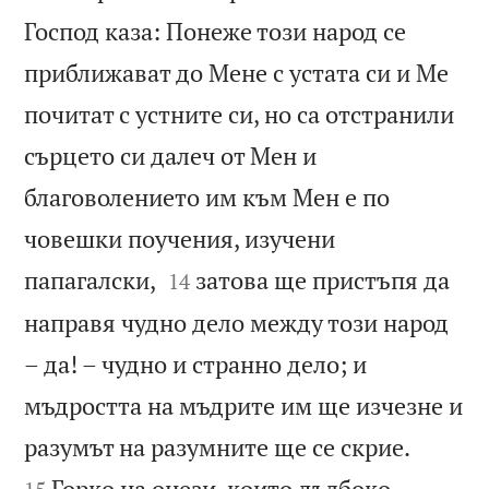
Господ каза: Понеже този народ се
приближават до Мене с устата си и Ме
почитат с устните си, но са отстранили
сърцето си далеч от Мен и
благоволението им към Мен е по
човешки поучения, изучени


папагалски,
затова ще пристъпя да
14
направя чудно дело между този народ
– да! – чудно и странно дело; и
мъдростта на мъдрите им ще изчезне и


разумът на разумните ще се скрие.
Горко на онези, които дълбоко