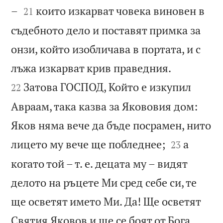


–
които изкарват човека виновен в
21
съдебното дело и поставят примка за
онзи, който изобличава в портата, и с


лъжа изкарват крив праведния.
Затова ГОСПОД, Който е изкупил
22
Авраам, така казва за Якововия дом:
Яков няма вече да бъде посрамен, нито


лицето му вече ще побледнее;
а
23
когато той – т. е. децата му – видят
делото на ръцете Ми сред себе си, те
ще осветят името Ми. Да! Ще осветят
Святия Яковов и ще се боят от Бога