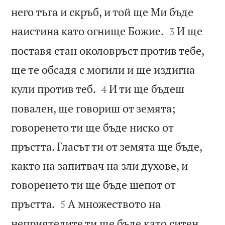
него тъга и скръб, и той ще Ми бъде


наистина като огнище Божие.
И ще
3
поставя стан околовръст против тебе,
ще те обсадя с могили и ще издигна


кули против теб.
И ти ще бъдеш
4
повален, ще говориш от земята;
говоренето ти ще бъде ниско от
пръстта. Гласът ти от земята ще бъде,
както на запитвач на зли духове, и
говоренето ти ще бъде шепот от


пръстта.
А множеството на
5
неприятелите ти ще бъде като ситен