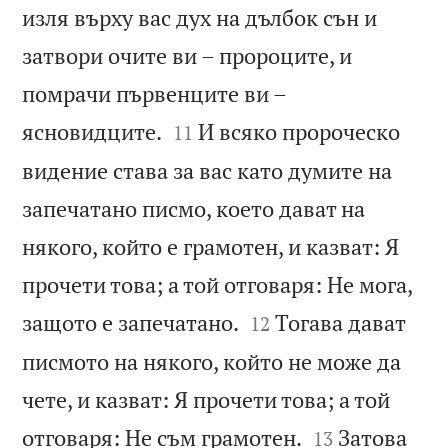
изля върху вас дух на дълбок сън и
затвори очите ви – пророците, и
помрачи първенците ви –


ясновидците.
И всяко пророческо
11
видение става за вас като думите на
запечатано писмо, което дават на
някого, който е грамотен, и казват: Я
прочети това; а той отговаря: Не мога,


защото е запечатано.
Тогава дават
12
писмото на някого, който не може да
чете, и казват: Я прочети това; а той


отговаря: Не съм грамотен.
Затова
13