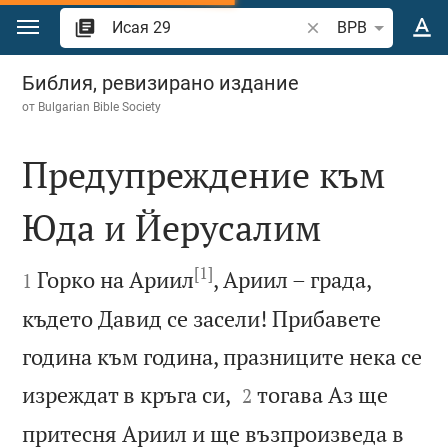
Преминете към съдържанието
Търсете стих или 
BPB
Исая 29
Библия, ревизирано издание
от
Bulgarian Bible Society
Предупреждение към
Юда и Йерусалим

[1]

Горко на Ариил
, Ариил – града,
1
където Давид се засели! Прибавете
година към година, празниците нека се


изреждат в кръга си,
тогава Аз ще
2
притесня Ариил и ще възпроизведа в