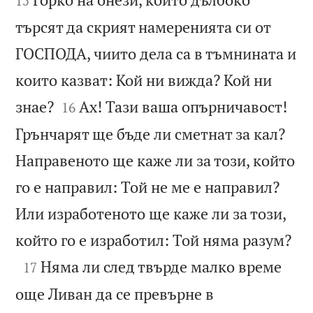
15
търсят да скрият намеренията си от
ГОСПОДА, чиито дела са в тъмнината и
които казват: Кой ни вижда? Кой ни


знае?
Ах! Тази ваша опърничавост!
16
Грънчарят ще бъде ли сметнат за кал?
Направеното ще каже ли за този, който
го е направил: Той не ме е направил?
Или изработеното ще каже ли за този,

който го е изработил: Той няма разум?

Няма ли след твърде малко време
17
още Ливан да се превърне в