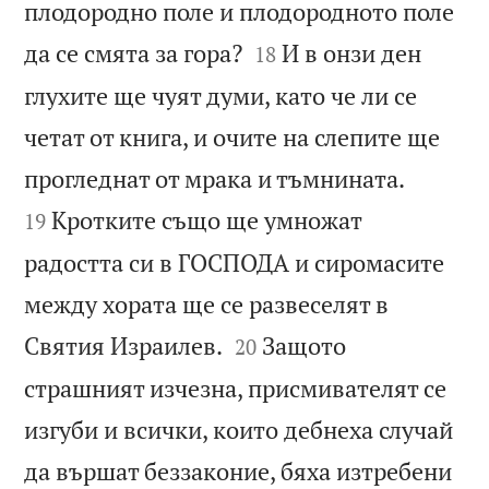
плодородно поле и плодородното поле


да се смята за гора?
И в онзи ден
18
глухите ще чуят думи, като че ли се
четат от книга, и очите на слепите ще


прогледнат от мрака и тъмнината.
Кротките също ще умножат
19
радостта си в ГОСПОДА и сиромасите
между хората ще се развеселят в


Святия Израилев.
Защото
20
страшният изчезна, присмивателят се
изгуби и всички, които дебнеха случай
да вършат беззаконие, бяха изтребени