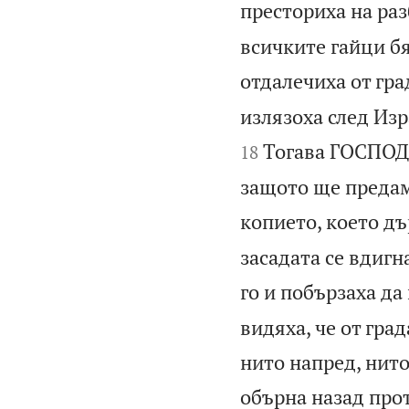
престориха на раз
всичките гайци бях
отдалечиха от гра
излязоха след Изр
Тогава ГОСПОД 
18
защото ще предам 
копието, което дъ
засадата се вдигн
го и побързаха да 
видяха, че от гра
нито напред, нито
обърна назад про