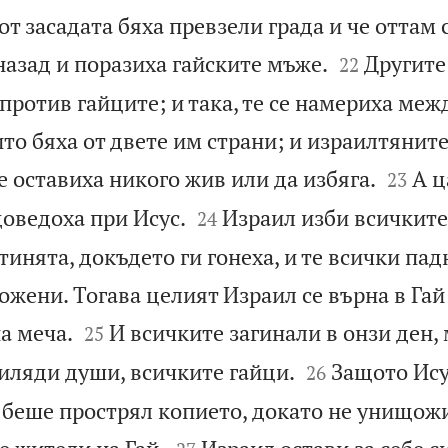
 от засадата бяха превзели града и че оттам 


назад и поразиха гайските мъже.
Другите
22
 против гайците; и така, те се намериха меж
то бяха от двете им страни; и израилтянит


не оставиха никого жив или да избяга.
А ц
23


доведоха при Исус.
Израил изби всичките
24
тинята, докъдето ги гонеха, и те всички пад
жени. Тогава целият Израил се върна в Гай


на меча.
И всичките загинали в онзи ден,
25


хиляди души, всичките гайци.
Защото Ису
26
о беше прострял копието, докато не унищож

