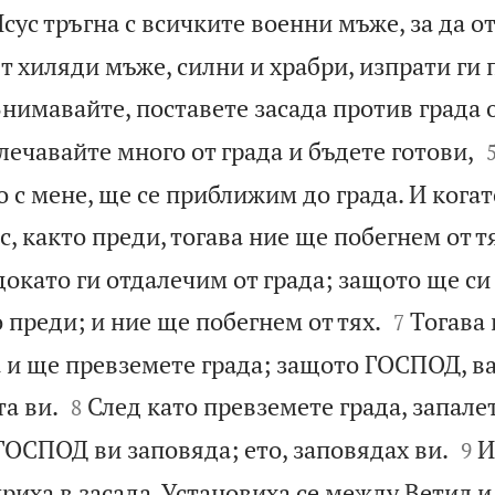
сус тръгна с всичките военни мъже, за да от
т хиляди мъже, силни и храбри, изпрати ги
Внимавайте, поставете засада против града 
алечавайте много от града и бъдете готови,
о с мене, ще се приближим до града. И кога
с, както преди, тогава ние ще побегнем от т
 докато ги отдалечим от града; защото ще си


о преди; и ние ще побегнем от тях.
Тогава
7
а и ще превземете града; защото ГОСПОД, в


та ви.
След като превземете града, запалет
8


ГОСПОД ви заповяда; ето, заповядах ви.
И
9
криха в засада. Установиха се между Ветил и