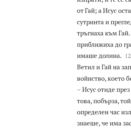
от Гай; а Исус ост
сутринта и прегле
тръгнаха към Гай.
приближиха до гра


имаше долина.
12
Ветил и Гай на зап
войнство, което бе
– Исус отиде през
това, побърза, той
определен час изл
знаеше, че има за