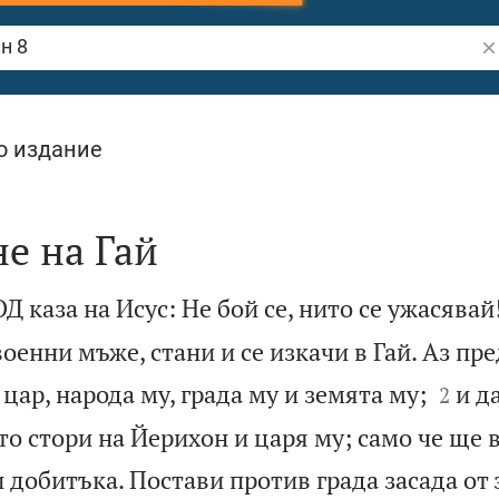
Тъ
о издание
е на Гай
 каза на Исус: Не бой се, нито се ужасявай
военни мъже, стани и се изкачи в Гай. Аз пр


 цар, народа му, града му и земята му;
и д
2
кто стори на Йерихон и царя му; само че ще 
и добитъка. Постави против града засада от