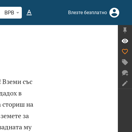
рсете стих или дума в Библията
BPB
Влезте безплатно
! Вземи със
едадох в
а сториш на
вземете за
 задната му