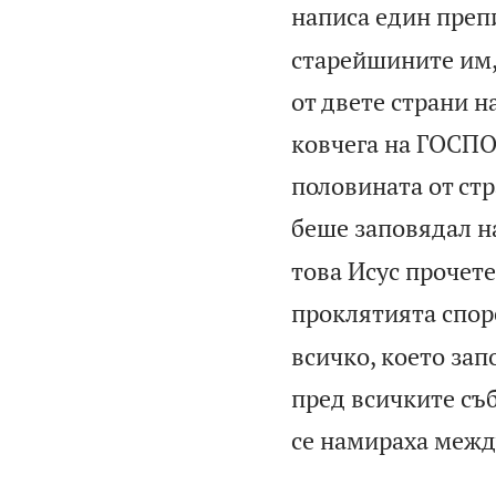
написа един преп
старейшините им,
от двете страни 
ковчега на ГОСПО
половината от ст
беше заповядал на
това Исус прочете
проклятията споре
всичко, което зап
пред всичките съ
се намираха межд