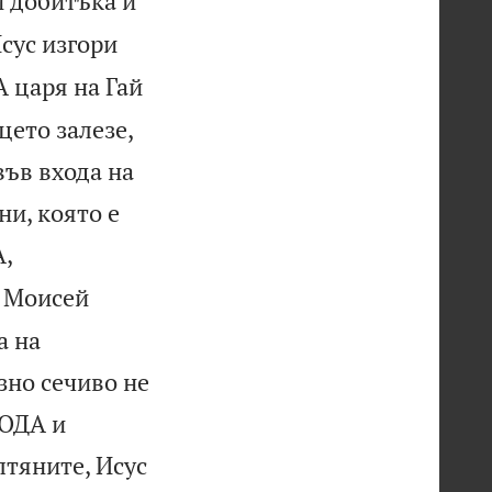
и добитъка и
Исус изгори
А царя на Гай
цето залезе,
във входа на
ни, която е
,
 Моисей
а на
зно сечиво не
ПОДА и
лтяните, Исус