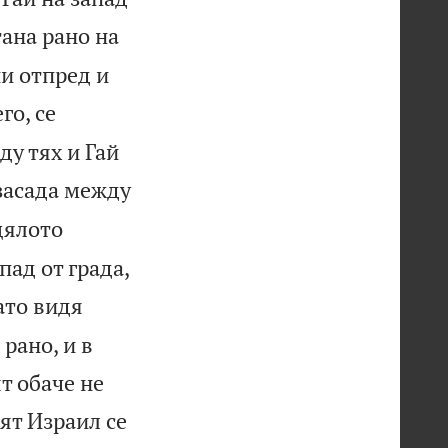
тана рано на
ни отпред и
го, се
ду тях и Гай
 засада между
цялото
пад от града,
ато видя
 рано, и в
т обаче не
ят Израил се