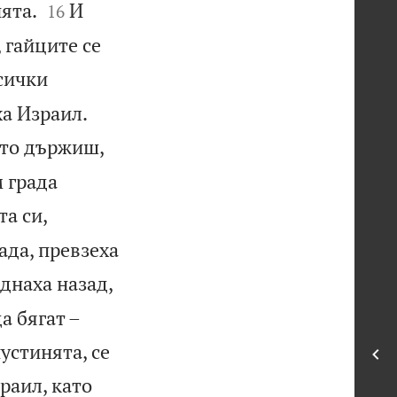


ята.
И
16
, гайците се
Всички


ха Израил.
ето държиш,
м града
а си,
ада, превзеха
днаха назад,
а бягат –
устинята, се
раил, като