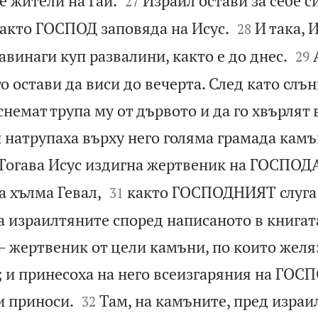
е жители на Гай.
Израил остави за себе с
27


както ГОСПОД заповяда на Исус.
И така, 
28


завинаги куп развалини, както е до днес.
29
го остави да виси до вечерта. След като слън
снемат трупа му от дървото и да го хвърлят 
и натрупаха върху него голяма грамада камъ
Тогава Исус издигна жертвеник на ГОСПОДА


а хълма Гевал,
както ГОСПОДНИЯТ слуга
31
а израилтяните според написаното в книгат
– жертвеник от цели камъни, по които желя
; и принесоха на него всеизгаряния на ГОС


 приноси.
Там, на камъните, пред израи
32