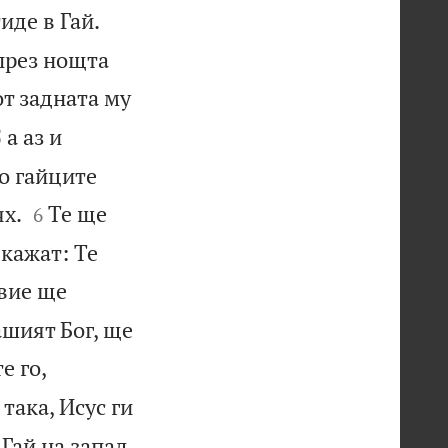
иде в Гай.


 през нощта
от задната му


а аз и
5
то гайците


ях.
Те ще
6
 кажат: Те
 вие ще
ашият Бог, ще
е го,
 така, Исус ги
 Гай на запад