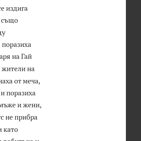
се издига
 също
ду
е поразиха
аря на Гай
 жители на
наха от меча,
 и поразиха
 мъже и жени,
с не прибра
и като