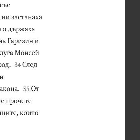
със
тни застанаха
ито държаха
ма Гаризин и
слуга Моисей


род.
След
34
и


акона.
От
35
не прочете
нците, които