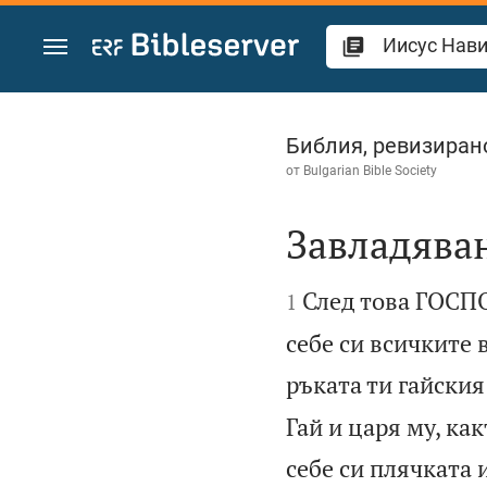
Преминете към съдържанието
Иисус Навин 8
Библия, ревизиран
от
Bulgarian Bible Society
Завладяван


След това ГОСПОД
1
себе си всичките 
ръката ти гайския
Гай и царя му, ка
себе си плячката 