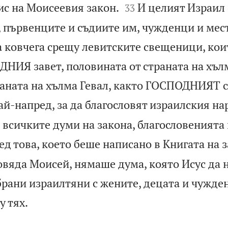


ис на Моисеевия закон.
И целият Израил 
33
 първенците и съдиите им, чужденци и мес
на ковчега срещу левитските свещеници, ко
ДНИЯ завет, половината от страната на хъл
раната на хълма Гевал, както ГОСПОДНИЯТ 
й-напред, за да благословят израилския на
 всичките думи на закона, благословенията 
д това, което беше написано в Книгата на з
овяда Моисей, нямаше дума, която Исус да 
брани израилтяни с жените, децата и чужде

у тях.