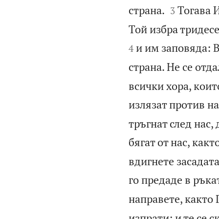


страна.
Тогава И
3
Той избра тридесе
и им заповяда: 
4
страна. Не се отд
всички хора, коит
излязат против на
тръгнат след нас,
бягат от нас, какт
вдигнете засадат
го предаде в ръка
направете, както 
изпрати; и те се с