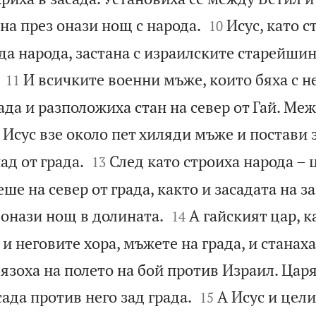


ана през онази нощ с народа.
Исус, като с
10
да народа, застана с израилските старейши


И всичките военни мъже, които бяха с не
11
да и разположиха стан на север от Гай. Меж
Исус взе около пет хиляди мъже и постави


ад от града.
След като строиха народа – 
13
ше на север от града, както и засадата на за


 онази нощ в долината.
А гайският цар, к
14
 и неговите хора, мъжете на града, и станаха
язоха на полето на бой против Израил. Царя


сада против него зад града.
А Исус и цели
15