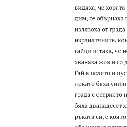
видяха, че хората
дим, се обърнаха 
излязоха от града
израилтяните, кои
гайците така, че 
хванаха жив и го 
Гай в полето и пус
докато бяха унищо
града с острието 
бяха дванадесет 
ръката си, с коят