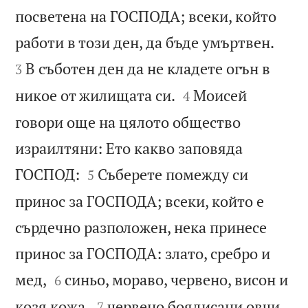
посветена на ГОСПОДА; всеки, който


работи в този ден, да бъде умъртвен.
В съботен ден да не кладете огън в
3


никое от жилищата си.
Моисей
4
говори още на цялото общество
израилтяни: Ето какво заповяда


ГОСПОД:
Съберете помежду си
5
принос за ГОСПОДА; всеки, който е
сърдечно разположен, нека принесе
принос за ГОСПОДА: злато, сребро и


мед,
синьо, мораво, червено, висон и
6


козя кожа,
червено боядисани овчи
7