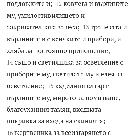


подложките и;
ковчега и върлините
12
му, умилостивилището и


закривателната завеса;
трапезата и
13
върлините и с всичките и прибори, и


хляба за постоянно приношение;
също и светилника за осветление с
14
приборите му, светилата му и елея за


осветление;
кадилния олтар и
15
върлините му, мирото за помазване,
благоуханния тамян, входната


покривка за входа на скинията;
жертвеника за всеизгарянето с
16