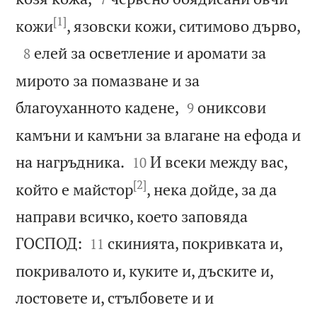
[1]

кожи
, язовски кожи, ситимово дърво,

елей за осветление и аромати за
8
мирото за помазване и за


благоуханното кадене,
ониксови
9
камъни и камъни за влагане на ефода и


на нагръдника.
И всеки между вас,
10
[2]
който е майстор
, нека дойде, за да
направи всичко, което заповяда


ГОСПОД:
скинията, покривката и,
11
покривалото и, куките и, дъските и,
лостовете и, стълбовете и и