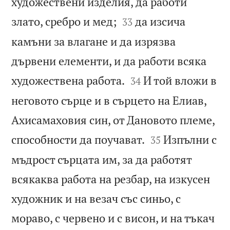
художествени изделия, да работи


злато, сребро и мед;
да изсича
33
камъни за влагане и да изрязва
дървени елементи, и да работи всяка


художествена работа.
И той вложи в
34
неговото сърце и в сърцето на Елиав,
Ахисамаховия син, от Дановото племе,


способности да поучават.
Изпълни с
35
мъдрост сърцата им, за да работят
всякаква работа на резбар, на изкусен
художник и на везач със синьо, с
мораво, с червено и с висон, и на тъкач