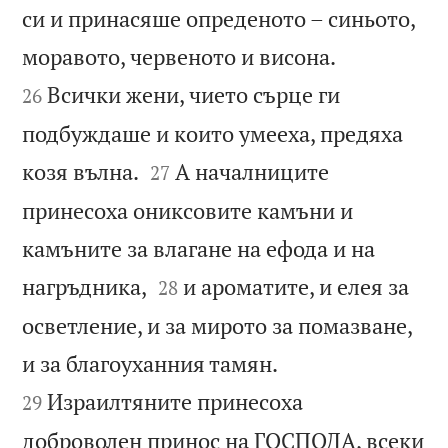
си и принасяше oпреденото – синьото,


моравото, червеното и висона.
Всички жени, чието сърце ги
26
подбуждаше и които умееха, предяха


козя вълна.
А началниците
27
принесоха ониксовите камъни и
камъните за влагане на ефода и на


нагръдника,
и ароматите, и елея за
28
осветление, и за мирото за помазване,


и за благоуханния тамян.
Израилтяните принесоха
29
доброволен принос на ГОСПОДА, всеки