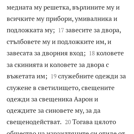
медната му решетка, върлините му и
всичките му прибори, умивалника и


подложката му;
завесите за двора,
17
стълбовете му и подложките им, и


завесата за дворния вход;
коловете
18
за скинията и коловете за двора с


въжетата им;
служебните одежди за
19
служене в светилището, свещените
одежди за свещеника Аарон и
одеждите за синовете му, за да


свещенодействат.
Тогава цялото
20
общество на израилтяните си отиде от