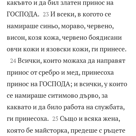
какъвто и да бил златен принос на


ГОСПОДА.
И всеки, в когото се
23
намираше синьо, мораво, червено,
висон, козя кожа, червено боядисани

овчи кожи и язовски кожи, ги принесе.

Всички, които можаха да направят
24
принос от сребро и мед, принесоха
принос на ГОСПОДА; и всички, у които
се намираше ситимово дърво, за
каквато и да било работа на службата,


ги принесоха.
Също и всяка жена,
25
която бе майсторка, предеше с ръцете