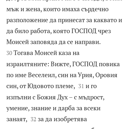
мъж и жена, които имаха сърдечно
разположение да принесат за каквато и
да било работа, която ГОСПОД чрез


Моисей заповяда да се направи.
Тогава Моисей каза на
30
израилтяните: Вижте, ГОСПОД повика
по име Веселеил, син на Урия, Оровия


син, от Юдовото племе,
и го
31
изпълни с Божия Дух – с мъдрост,
умение, знание и дарба за всеки


занаят,
за да изобретява
32