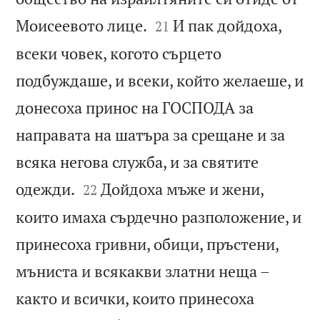


Моисеевото лице.
И пак дойдоха,
21
всеки човек, когото сърцето
подбуждаше, и всеки, който желаеше, и
донесоха принос на ГОСПОДА за
направата на шатъра за срещане и за
всяка негова служба, и за святите


одежди.
Дойдоха мъже и жени,
22
които имаха сърдечно разположение, и
принесоха гривни, обици, пръстени,
мъниста и всякакви златни неща –
както и всички, които принесоха