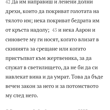
Да им направиш и ленени долни
42
дрехи, които да покриват голотата на
тялото им; нека покриват бедрата им


от кръста надолу;
и нека Аарон и
43
синовете му ги носят, когато влизат в
скинията за срещане или когато
пристъпват към жертвеника, за да
служат в светилището, да не би да си
навлекат вина и да умрат. Това да бъде
вечен закон за него и за потомството

му след него.