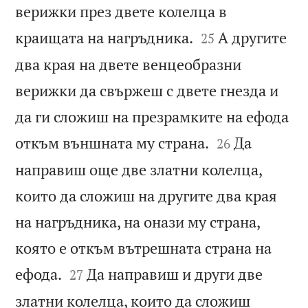
верижки през двете колелца в


краищата на нагръдника.
А другите
25
два края на двете венцеобразни
верижки да свържеш с двете гнезда и
да ги сложиш на презрамките на ефода


откъм външната му страна.
Да
26
направиш още две златни колелца,
които да сложиш на другите два края
на нагръдника, на онази му страна,
която е откъм вътрешната страна на


ефода.
Да направиш и други две
27
златни колелца, които да сложиш