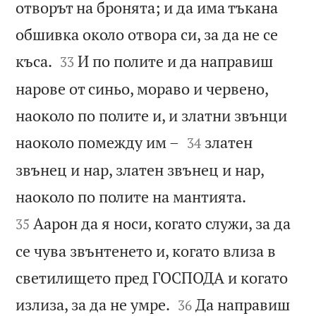
отворът на бронята; и да има тъкана
обшивка около отвора си, за да не се


къса.
И по полите и да направиш
33
нарове от синьо, мораво и червено,
наоколо по полите и, и златни звънци


наоколо помежду им –
златен
34
звънец и нар, златен звънец и нар,


наоколо по полите на мантията.
Аарон да я носи, когато служи, за да
35
се чува звънтенето и, когато влиза в
светилището пред ГОСПОДА и когато


излиза, за да не умре.
Да направиш
36