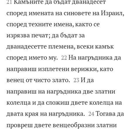
Камъните да бъдат дванадесет
21
според имената на синовете на Израил,
според техните имена, както се
изрязва печат; да бъдат за
дванадесетте племена, всеки камък


според името му.
На нагръдника да
22
направиш изплетени верижки, като


венец от чисто злато.
И да
23
направиш на нагръдника две златни
колелца и да сложиш двете колелца на


двата края на нагръдника.
Тогава да
24
провреш двете венцеобразни златни