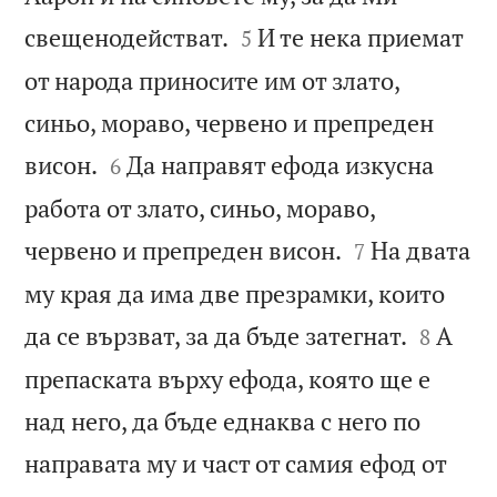


свещенодействат.
И те нека приемат
5
от народа приносите им от злато,
синьо, мораво, червено и препреден


висон.
Да направят ефода изкусна
6
работа от злато, синьо, мораво,


червено и препреден висон.
На двата
7
му края да има две презрамки, които


да се вързват, за да бъде затегнат.
А
8
препаската върху ефода, която ще е
над него, да бъде еднаква с него по
направата му и част от самия ефод от