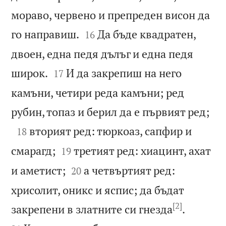
мораво, червено и препреден висон да


го направиш.
Да бъде квадратен,
16
двоен, една педя дълъг и една педя


широк.
И да закрепиш на него
17
камъни, четири реда камъни; ред

рубин, топаз и берил да е първият ред;

вторият ред: тюркоаз, сапфир и
18


смарагд;
третият ред: хиацинт, ахат
19


и аметист;
а четвъртият ред:
20
хрисолит, оникс и яспис; да бъдат
[2]


закрепени в златните си гнезда
.