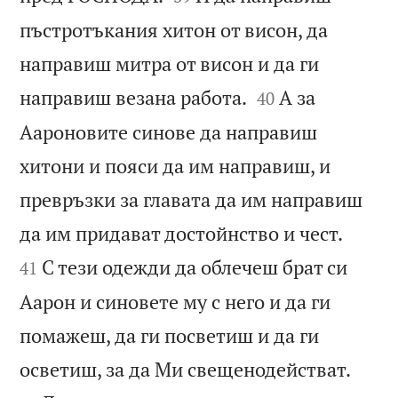
пъстротъкания хитон от висон, да
направиш митра от висон и да ги


направиш везана работа.
А за
40
Аароновите синове да направиш
хитони и пояси да им направиш, и
превръзки за главата да им направиш


да им придават достойнство и чест.
С тези одежди да облечеш брат си
41
Аарон и синовете му с него и да ги
помажеш, да ги посветиш и да ги


осветиш, за да Ми свещенодействат.