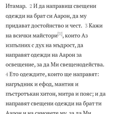


Итамар.
И да направиш свещени
2
одежди на брат си Аарон, да му


придават достойнство и чест.
Кажи
3
[1]
на всички майстори
, които Аз
изпълних с дух на мъдрост, да
направят одежди на Аарон за


освещение, за да Ми свещенодейства.
Ето одеждите, които ще направят:
4
нагръдник и ефод, мантия и
пъстротъкан хитон, митра и пояс; и да
направят свещени одежди на брат ти
Аарон и на синовете му, за да Ми