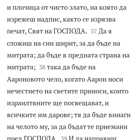
и плочица от чисто злато, на която да
изрежеш надпис, както се изрязва


печат, Свят на ГОСПОДА.
Да я
37
сложиш на син ширит, за да бъде на
митрата; да бъде в предната страна на


митрата;
така да бъде на
38
Аароновото чело, когато Аарон носи
нечестието на светите приноси, които
израилтяните ще посвещават, и
всичките им дарове; тя да бъде винаги
на челото му, за да бъдат те приемани


пред ГОСПОДА.
И да направиш
39