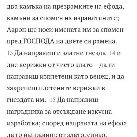
два камъка на презрамките на ефода,
камъни за спомен на израилтяните;
Аарон ще носи имената им за спомен


пред ГОСПОДА на двете си рамена.


Да направиш и златни гнезда
и
13
14
две верижки от чисто злато – да ги
направиш изплетени като венец, и да
закрепиш плетените верижки в


гнездата им.
Да направиш
15
нагръдника за отсъждане изкусна
изработка; според направата на ефода
да го направиш; от злато, синьо,