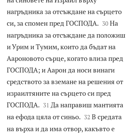
нагръдника за отсъждане на сърцето


си, за спомен пред ГОСПОДА.
На
30
нагръдника за отсъждане да положиш
и Урим и Тумим, които да бъдат на
Аароновото сърце, когато влиза пред
ГОСПОДА; и Аарон да носи винаги
средството за вземане на решения от
израилтяните на сърцето си пред


ГОСПОДА.
Да направиш мантията
31


на ефода цяла от синьо.
В средата
32
на върха и да има отвор, какъвто е