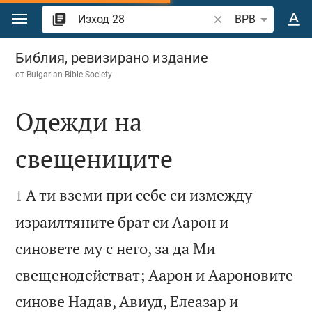
Преминете към съдържанието
Търсете стих или 
BPB
Изход 28
Библия, ревизирано издание
от
Bulgarian Bible Society
Одежди на
свещениците


А ти вземи при себе си измежду
1
израилтяните брат си Аарон и
синовете му с него, за да Ми
свещенодействат; Аарон и Аароновите
синове Надав, Авиуд, Елеазар и