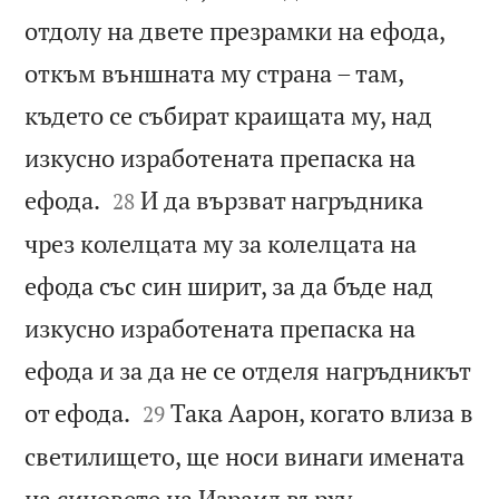
отдолу на двете презрамки на ефода,
откъм външната му страна – там,
където се събират краищата му, над
изкусно изработената препаска на


ефода.
И да вързват нагръдника
28
чрез колелцата му за колелцата на
ефода със син ширит, за да бъде над
изкусно изработената препаска на
ефода и за да не се отделя нагръдникът


от ефода.
Така Аарон, когато влиза в
29
светилището, ще носи винаги имената
на синовете на Израил върху