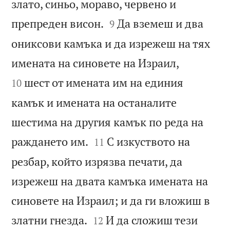
злато, синьо, мораво, червено и


препреден висон.
Да вземеш и два
9
ониксови камъка и да изрежеш на тях


имената на синовете на Израил,
шест от имената им на единия
10
камък и имената на останалите
шестима на другия камък по реда на


раждането им.
С изкуството на
11
резбар, който изрязва печати, да
изрежеш на двата камъка имената на
синовете на Израил; и да ги вложиш в


златни гнезда.
И да сложиш тези
12