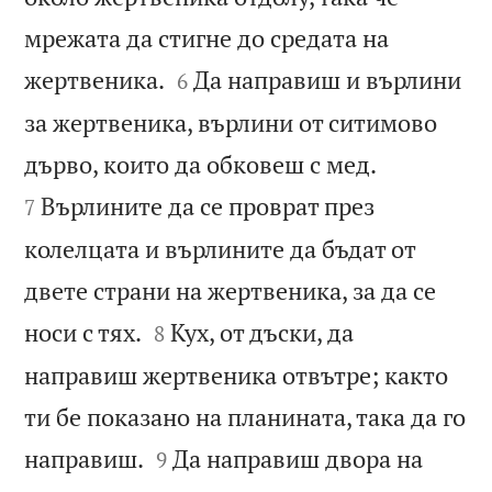
мрежата да стигне до средата на


жертвеника.
Да направиш и върлини
6
за жертвеника, върлини от ситимово


дърво, които да обковеш с мед.
Върлините да се проврат през
7
колелцата и върлините да бъдат от
двете страни на жертвеника, за да се


носи с тях.
Кух, от дъски, да
8
направиш жертвеника отвътре; както
ти бе показано на планината, така да го


направиш.
Да направиш двора на
9