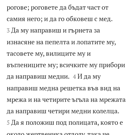
рогове; роговете да бъдат част от


самия него; и да го обковеш с мед.
Да му направиш и гърнета за
3
изнасяне на пепелта и лопатите му,
тасовете му, вилиците му и
въглениците му; всичките му прибори


да направиш медни.
И да му
4
направиш медна решетка във вид на
мрежа и на четирите ъгъла на мрежата


да направиш четири медни колелца.
Да я положиш под полицата, която е
5
около жертвеника отдолу, така че