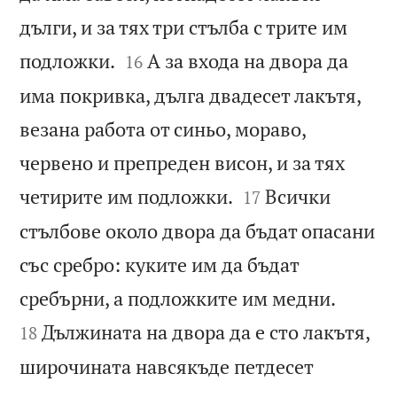
дълги, и за тях три стълба с трите им


подложки.
А за входа на двора да
16
има покривка, дълга двадесет лакътя,
везана работа от синьо, мораво,
червено и препреден висон, и за тях


четирите им подложки.
Всички
17
стълбове около двора да бъдат опасани
със сребро: куките им да бъдат


сребърни, а подложките им медни.
Дължината на двора да е сто лакътя,
18
широчината навсякъде петдесет