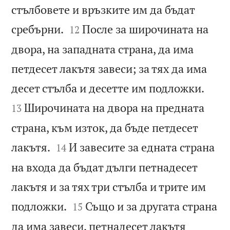
стълбовете и връзките им да бъдат


сребърни.
После за широчината на
12
двора, на западната страна, да има
петдесет лакътя завеси; за тях да има


десет стълба и десетте им подложки.
Широчината на двора на предната
13
страна, към изток, да бъде петдесет


лакътя.
И завесите за едната страна
14
на входа да бъдат дълги петнадесет
лакътя и за тях три стълба и трите им


подложки.
Също и за другата страна
15
да има завеси, петнадесет лакътя