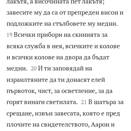
лакътя, а височината пет лакътя;
завесите му да са от препреден висон и


подложките на стълбовете му медни.
Всички прибори на скинията за
19
всяка служба в нея, всичките и колове
и всички колове на двора да бъдат


медни.
И ти заповядай на
20
израилтяните да ти донасят елей
първоток, чист, за осветление, за да


горят винаги светилата.
В шатъра за
21
срещане, извън завесата, която е пред
плочите на свидетелството, Аарон и