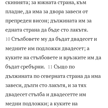
скинията; за южната страна, към
пладне, да има за двора завеси от
препреден висон; дължината им за


едната страна да бъде сто лакътя.
Стълбовете му да бъдат двадесет и
10
медните им подложки двадесет; а
куките на стълбовете и връзките им да


бъдат сребърни.
Също по
11
дължината по северната страна да има
завеси, дълги сто лакътя, и за тях
двадесет стълба и двадесетте им
медни подложки; а куките на