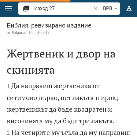
Преминете към съдържанието
Търсете стих или 
BPB
Изход 27
Библия, ревизирано издание
от
Bulgarian Bible Society
Жертвеник и двор на
скинията


Да направиш жертвеника от
1
ситимово дърво, пет лакътя широк;
жертвеникът да бъде квадратен и


височината му да бъде три лакътя.
На четирите му ъгъла да му направиш
2