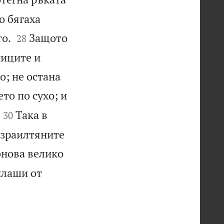
о бягаха


о.
Защото
28
ниците и
о; не остана
то по сухо; и


Така в
30
израилтяните
онова велико
плаши от