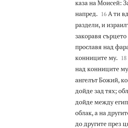
каза на Моисей: 


напред.
А ти в
16
раздели, и израил
закоравя сърцето 
прославя над фара


конниците му.
18
над конниците му
ангелът Божий, к
дойде зад тях; обл
дойде между егип
облак, а на други
до другите през ц