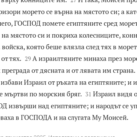
ризори морето се върна на мястото си; а кат
него, ГОСПОД помете египтяните сред морет
 на мястото си и покриха колесниците, кон
войска, която беше влязла след тях в морет


от тях.
А израилтяните минаха през море
29
х преграда от дясната и от лявата им страна.
избави Израил от ръката на египтяните; и 


е мъртви по морския бряг.
Израил видя 
31
ОД извърши над египтяните; и народът се у

аха в ГОСПОДА и на слугата Му Моисей.