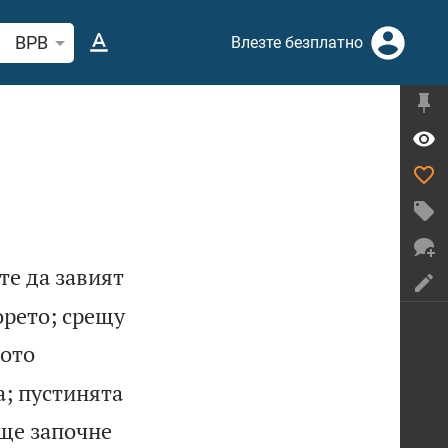
рсете стих или дума в Библията
BPB
Влезте безплатно
те да завият
орето; срещу
ото
а; пустинята
 ще започне