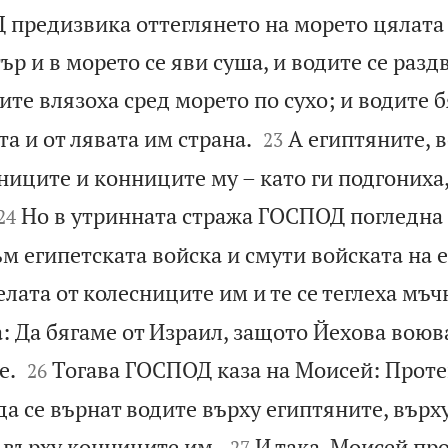
 предизвика оттеглянето на морето цялата
ър и в морето се яви суша, и водите се разд
те влязоха сред морето по сухо; и водите б


та и от лявата им страна.
А египтяните, 
23
ниците и конниците му – като ги подгониха,


Но в утринната стража ГОСПОД погледна 
24
м египетската войска и смути войската на 
лата от колесниците им и те се теглеха мъчн
: Да бягаме от Израил, защото Йехова воюва


е.
Тогава ГОСПОД каза на Моисей: Проте
26
 да се върнат водите върху египтяните, върх


 върху конниците им.
И така, Моисей пр
27