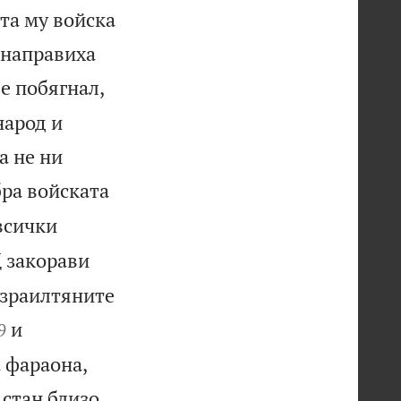
ата му войска
 направиха
 е побягнал,
народ и
а не ни
бра войската
всички
 закорави
израилтяните


и
9
а фараона,
 стан близо