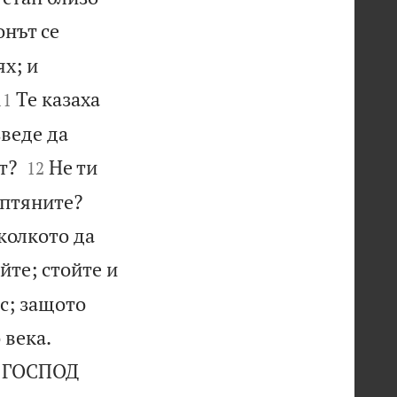
онът се
х; и


Те казаха
11
зведе да


т?
Не ти
12
иптяните?
колкото да
йте; стойте и
с; защото


 века.
а ГОСПОД