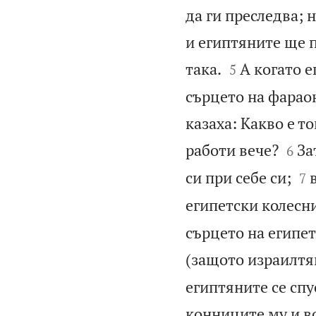
да ги преследва; 
и египтяните ще 


така.
А когато е
5
сърцето на фараон
казаха: Какво е т


работи вече?
За
6


си при себе си;
7
египетски колесни
сърцето на египет
(защото израилтя
египтяните се спу
конниците му и во