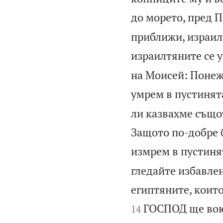
до морето, пред 
приближи, израилт
израилтяните се 
на Моисей: Понеж
умрем в пустинята
ли казвахме същот
Защото по-добре б
измрем в пустиня
гледайте избавле
египтяните, които
ГОСПОД ще воюв
14