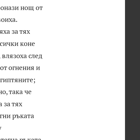
 онази нощ от


воиха.
яха за тях
всички коне
 влязоха след
от огнения и


египтяните;
о, така че
 за тях
гни ръката
у
отегна ръката