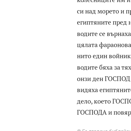
си над морето и п
египтяните пред 
водите се върнаха
цялата фараонова 
нито един войник 
водите бяха за тя
онзи ден ГОСПОД 
видяха египтянит
дело, което ГОСП
ГОСПОДА и повярв