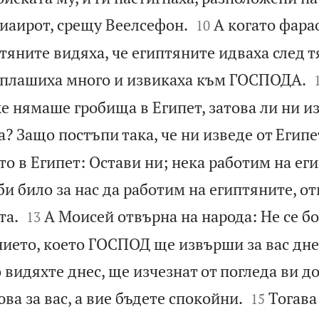


Пиаирот, срещу Веелсефон.
А когато фара
10
яните видяха, че египтяните идваха след тя
уплашиха много и извикаха към ГОСПОДА.
е нямаше гробища в Египет, затова ли ни и
? Защо постъпи така, че ни изведе от Египе
о в Египет: Остави ни; нека работим на ег
и било за нас да работим на египтяните, от


та.
А Моисей отвърна на народа: Не се бо
13
нието, което ГОСПОД ще извърши за вас дне
 видяхте днес, ще изчезнат от погледа ви до


а за вас, а вие бъдете спокойни.
Тогав
15