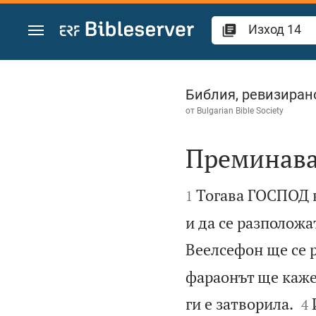
Преминете към съдържанието
Изход 14
Библия, ревизиран
от
Bulgarian Bible Society
Преминава


Тогава ГОСПОД к
1
и да се разположа
Веелсефон ще се р
фараонът ще каже 


ги е затворила.
4