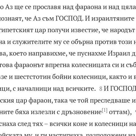
но Аз ще се прославя над фараона и над цял
познаят, че Аз съм ГОСПОД. И израилтяните
гипетският цар получи известие, че народът
а и служителите му се обърна против този 
ова, което направихме, че пуснахме Израил д
това фараонът впрегна колесницата си и съ
взе и шестстотин бойни колесници, както и 


ци, с началници над всичките.
И ГОСПОД
8
ския цар фараон, така че той преследваше 
[1]
ните бяха излезли с дръзновение
оттам),
снаха след тях – всички коне и колесници н
йската му, и ги настигнаха, разположени на