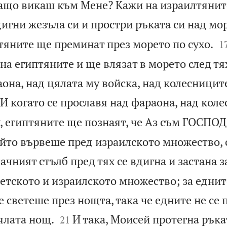
Защо викаш към Мене? Кажи на израилтянит
дигни жезъла си и простри ръката си над мор

тяните ще преминат през морето по сухо.
1
на египтяните и ще влязат в морето след тях
она, над цялата му войска, над колесницит
И когато се прославя над фараона, над кол
, египтяните ще познаят, че Аз съм ГОСПОД
ойто вървеше пред израилското множество, 
ачният стълб пред тях се вдигна и застана з
етското и израилското множество; за едни
те светеше през нощта, така че едните не се


ялата нощ.
И така, Моисей протегна ръка
21