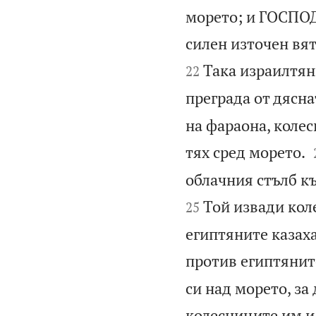
морето; и ГОСПОД
силен източен вят
Така израилтяни
22
преграда от дясна
на фараона, колес
тях сред морето.
облачния стълб къ
Той извади коле
25
египтяните казаха
против египтянит
си над морето, за
колесниците им и