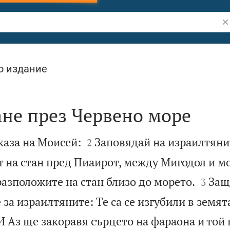
Тъ
о издание
не през Червено море


аза на Моисей:
Заповядай на израилтяни
2
т на стан пред Пиаирот, между Мигодол и м


азположите на стан близо до морето.
Защ
3
за израилтяните: Те са се изгубили в земят
И Аз ще закоравя сърцето на фараона и той