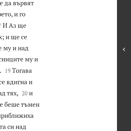
е да вървят
ето, и го

И Аз ще
7
; и ще се
е му и над
есниците му и


.
Тогава
19
се вдигна и


ад тях,
и
20
те беше тъмен
 приближиха
та си над