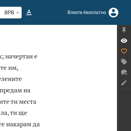
рсете стих или дума в Библията
BPB
Влезте безплатно
; начертан е


те им,
елените
 предам на
ите ти места
ла, ти ще
те накарам да