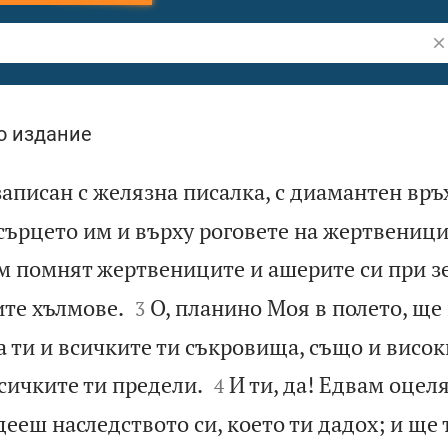
Тъ
о издание
записан с желязна писалка, с диамантен връх
сърцето им и върху роговете на жертвеници
м помнят жертвениците и ашерите си при з


ите хълмове.
О, планино Моя в полето, ще
3
 ти и всичките ти съкровища, също и висок


сичките ти предели.
И ти, да! Едвам оцеля
4
ееш наследството си, което ти дадох; и ще 