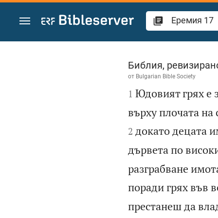
Преминете към съдържанието
Еремия 17
Библия, ревизиран
от
Bulgarian Bible Society

Юдовият грях е 
1
върху плочата на 
докато децата и
2
дървета по висок
разграбване имота
поради грях във в
престанеш да влад