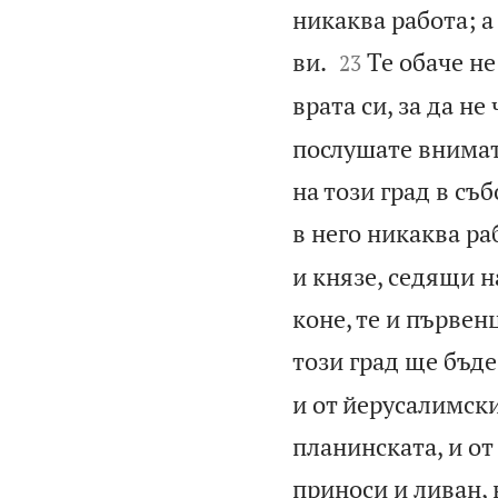
никаква работа; а


ви.
Те обаче не
23
врата си, за да не
послушате внимат
на този град в съ
в него никаква ра
и князе, седящи н
коне, те и първе
този град ще бъде
и от йерусалимски
планинската, и от
приноси и ливан,