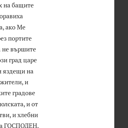
х на бащите
коравиха
а, ако Ме
рез портите
а не вършите
ози град царе
и яздещи на
 жители, и
ките градове
олската, и от
тви, и хлебни

ма ГОСПОДЕН.