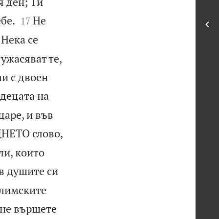
я ден; Ти


бе.
Не
17
Нека се
 ужасяват те,
ми с двоен
 децата на
царе, и във
НЕТО слово,
ли, които
в душите си
алимските
 не вършете