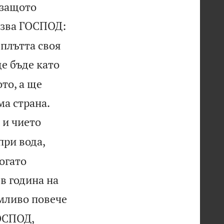
 защото
азва ГОСПОД:
 плътта своя
е бъде като
то, а ще


ма страна.
 и чието
при вода,
огато
 в година на
мливо повече
ОСПОД,