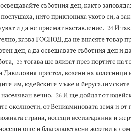
 освещавайте съботния ден, както заповяда
 послушаха, нито приклониха ухото си, а за


 чуват и да не приемат наставление.
И так
24
елно, казва ГОСПОД, да не внасяте товар п
ботен ден, а да освещавате съботния ден и д


бота,
тогава ще влизат през портите на т
25
а Давидовия престол, возени на колесници 
нците им, юдейските мъже и йерусалимските


 населяван вечно.
И ще дойдат от юдейс
26
те околности, от Вениаминовата земя и от п
 южната страна, носещи всеизгаряния и жер
 носещи още и благодарствени жертви в до