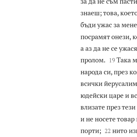
за да не съм паст
знаеш; това, коет
бъди ужас за мене
посрамят онези, ко
а аз да не се ужа


пролом.
Така м
19
народа си, през к
всички йерусалим
юдейски царе и в
влизате през тези
и не носете товар


порти;
нито из
22