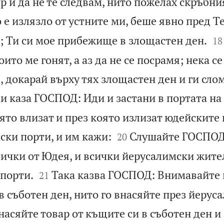
ир и да не те следвам, нито пожелах скръбни
о е излязло от устните ми, беше явно пред Те


; Ти си мое прибежище в злощастен ден.
18
ито ме гонят, а аз да не се посрамя; нека се
ся, докарай върху тях злощастен ден и ги сло
и каза ГОСПОД: Иди и застани в портата на
оято влизат и през която излизат юдейските 


ски порти, и им кажи:
Слушайте ГОСПОД
20
сички от Юдея, и всички йерусалимски жите


 порти.
Така казва ГОСПОД: Внимавайте 
21
 в съботен ден, нито го внасяйте през йерус
насяйте товар от къщите си в съботен ден и