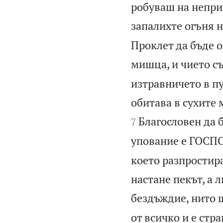
робуваш на неприя
запалихте огъня н
Проклет да бъде о
мишца, и чието с
изтравничето в пу
обитава в сухите 
Благословен да 
7
упование е ГОСП
което разпростира
настане пекът, а 
бездъждие, нито щ
от всичко и е стр