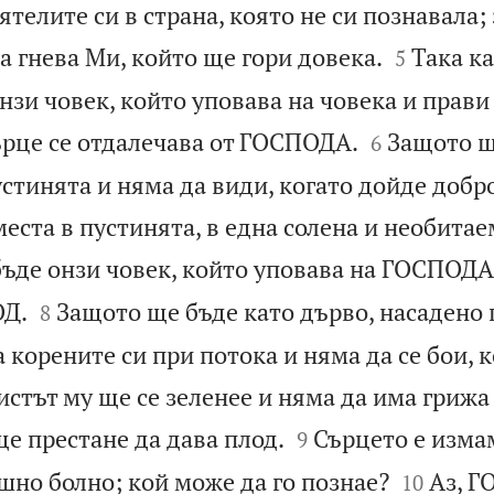
телите си в страна, която не си познавала;


а гнева Ми, който ще гори довека.
Така к
5
нзи човек, който уповава на човека и прави


ърце се отдалечава от ГОСПОДА.
Защото щ
6
стинята и няма да види, когато дойде добро
места в пустинята, в една солена и необитае
бъде онзи човек, който уповава на ГОСПОДА


ОД.
Защото ще бъде като дърво, насадено 
8
 корените си при потока и няма да се бои, к
листът му ще се зеленее и няма да има грижа


е престане да дава плод.
Сърцето е изма
9


ашно болно; кой може да го познае?
Аз, Г
10