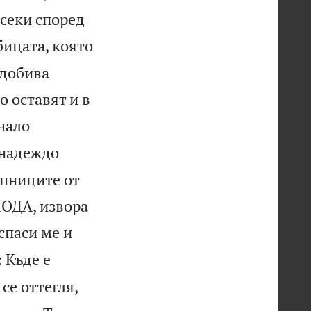
всеки според
бицата, която
идобива
о оставят и в
ачало
надеждо
ъпниците от
ПОДА, извора
спаси ме и
: Къде е
 се оттегля,