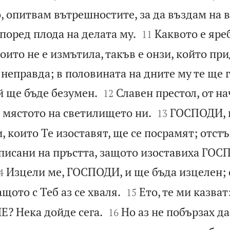
, опитвам вътрешностите, за да въздам на 


поред плода на делата му.
Каквото е яре
11
оито не е измътила, такъв е онзи, който пр
 неправда; в половината на дните му те ще г


й ще бъде безумен.
Славен престол, от н
12


е мястото на светилището ни.
ГОСПОДИ, 
13
, които Те изоставят, ще се посрамят; отст
писани на пръстта, защото изоставиха ГОС

Изцели ме, ГОСПОДИ, и ще бъда изцелен; 
4


щото с Теб аз се хваля.
Ето, те ми казват
15


? Нека дойде сега.
Но аз не побързах да
16