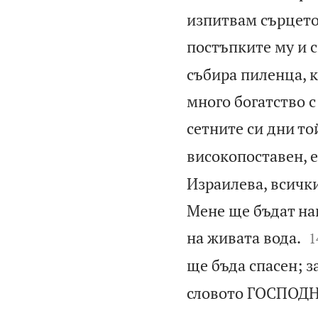
изпитвам сърцето
постъпките му и с
събира пиленца, к
много богатство с
сетните си дни то
високопоставен, 
Израилева, всички
Мене ще бъдат на

на живата вода.
1
ще бъда спасен; за
словото ГОСПОДНЕ