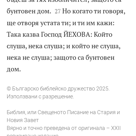


бунтовен дом.
Но когато ти говоря,
27
ще отворя устата ти; и ти им кажи:
Така казва Господ ЙЕХОВА: Който
слуша, нека слуша; и който не слуша,
нека не слуша; защото са бунтовен

дом.
© Българско библейско дружество 2025.
Използвани с разрешение.
Библия, или Свещеното Писание на Стария и
Новия Завет
Вярно и точно преведена от оригинала – XXII
ревизирано издание