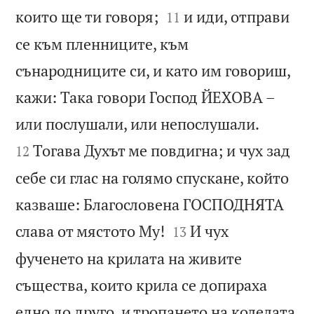


които ще ти говоря;
и иди, отправи
11
се към пленниците, към
сънародниците си, и като им говориш,
кажи: Така говори Господ ЙЕХОВА –


или послушали, или непослушали.
Тогава Духът ме повдигна; и чух зад
12
себе си глас на голямо спускане, който
казваше: Благословена ГОСПОДНЯТА


слава от мястото Му!
И чух
13
фученето на крилата на живите
същества, които крила се допираха
едно до друго, и тропането на колелата