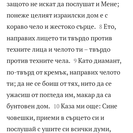
защото не искат да послушат и Мене;
понеже целият израилски дом е с


кораво чело и жестоко сърце.
Ето,
8
направих лицето ти твърдо против
техните лица и челото ти – твърдо


против техните чела.
Като диамант,
9
по-твърд от кремък, направих челото
ти; да не се боиш от тях, нито да се
ужасиш от погледа им, макар да са


бунтовен дом.
Каза ми още: Сине
10
човешки, приеми в сърцето си и
послушай с ушите си всички думи,