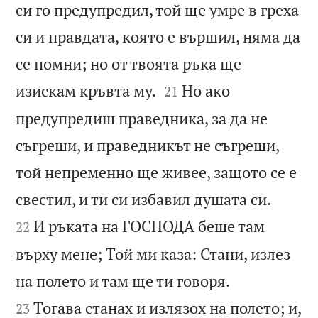
си го предупредил, той ще умре в греха
си и правдата, която е вършил, няма да
се помни; но от твоята ръка ще


изискам кръвта му.
Но ако
21
предупредиш праведника, за да не
съгреши, и праведникът не съгреши,
той непременно ще живее, защото се е


свестил, и ти си избавил душата си.
И ръката на ГОСПОДА беше там
22
върху мене; Той ми каза: Стани, излез


на полето и там ще ти говоря.
Тогава станах и излязох на полето; и,
23