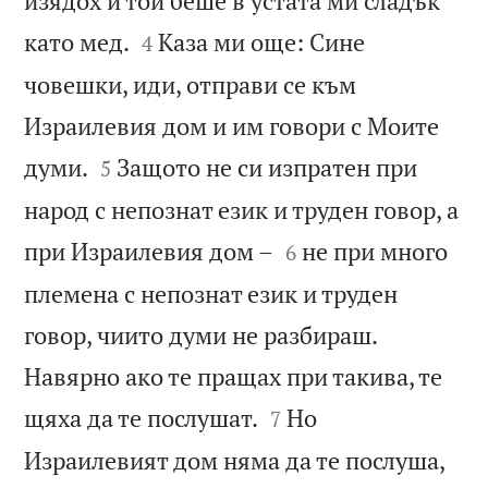
изядох и той беше в устата ми сладък


като мед.
Каза ми още: Сине
4
човешки, иди, отправи се към
Израилевия дом и им говори с Моите


думи.
Защото не си изпратен при
5
народ с непознат език и труден говор, а


при Израилевия дом –
не при много
6
племена с непознат език и труден
говор, чиито думи не разбираш.
Навярно ако те пращах при такива, те


щяха да те послушат.
Но
7
Израилевият дом няма да те послуша,