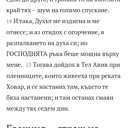


край тях – шум на голямо спускане.
И така, Духът ме издигна и ме
14
отнесе; и аз отидох с огорчение, в
разпалването на духа си; но
ГОСПОДНЯТА ръка беше мощна върху


мене.
Тогава дойдох в Тел Авив при
15
пленниците, които живееха при реката
Ховар, и се настаних там, където те
бяха настанени; и там останах смаян

между тях седем дни.