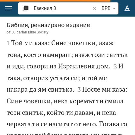
Преминете към съдържанието
Търсете стих или 
BPB
Езекиил 3
Библия, ревизирано издание
от
Bulgarian Bible Society

Той ми каза: Сине човешки, изяж
1
това, което намираш; изяж този свитък


и иди, говори на Израилевия дом.
И
2
така, отворих устата си; и той ме


накара да ям свитъка.
После ми каза:
3
Сине човешки, нека коремът ти смила
този свитък, който ти давам, и нека
червата ти се наситят от него. Тогава го