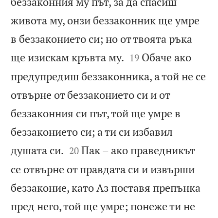
беззаконния му път, за да спасиш
живота му, онзи беззаконник ще умре
в беззаконието си; но от твоята ръка


ще изискам кръвта му.
Обаче ако
19
предупредиш беззаконника, а той не се
отвърне от беззаконието си и от
беззаконния си път, той ще умре в
беззаконието си; а ти си избавил


душата си.
Пак – ако праведникът
20
се отвърне от правдата си и извърши
беззаконие, като Аз поставя препънка
пред него, той ще умре; понеже ти не