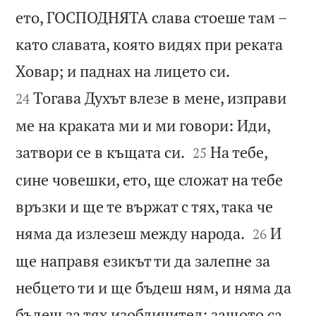
ето, ГОСПОДНЯТА слава стоеше там –
като славата, която видях при реката


Ховар; и паднах на лицето си.
Тогава Духът влезе в мене, изправи
24
ме на краката ми и ми говори: Иди,


затвори се в къщата си.
На тебе,
25
сине човешки, ето, ще сложат на тебе
връзки и ще те вържат с тях, така че


няма да излезеш между народа.
И
26
ще направя езикът ти да залепне за
небцето ти и ще бъдеш ням, и няма да
бъдеш за тях изобличител; защото са