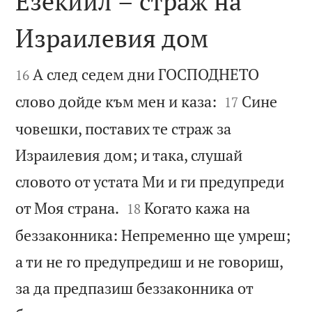
Езекиил – страж на
Израилевия дом


А след седем дни ГОСПОДНЕТО
16


слово дойде към мен и каза:
Сине
17
човешки, поставих те страж за
Израилевия дом; и така, слушай
словото от устата Ми и ги предупреди


от Моя страна.
Когато кажа на
18
беззаконника: Непременно ще умреш;
а ти не го предупредиш и не говориш,
за да предпазиш беззаконника от