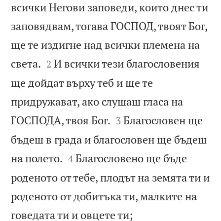
всички Негови заповеди, които днес ти
заповядвам, тогава ГОСПОД, твоят Бог,
ще те издигне над всички племена на


света.
И всички тези благословения
2
ще дойдат върху теб и ще те
придружават, ако слушаш гласа на


ГОСПОДА, твоя Бог.
Благословен ще
3
бъдеш в града и благословен ще бъдеш


на полето.
Благословено ще бъде
4
роденото от тебе, плодът на земята ти и
роденото от добитъка ти, малките на


говедата ти и овцете ти;