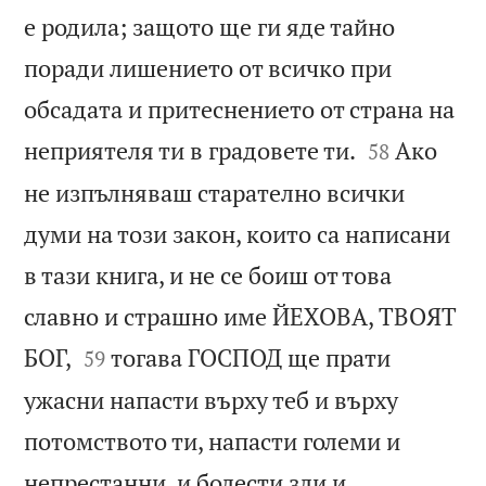
е родила; защото ще ги яде тайно
поради лишението от всичко при
обсадата и притеснението от страна на


неприятеля ти в градовете ти.
Ако
58
не изпълняваш старателно всички
думи на този закон, които са написани
в тази книга, и не се боиш от това
славно и страшно име ЙЕХОВА, ТВОЯТ


БОГ,
тогава ГОСПОД ще прати
59
ужасни напасти върху теб и върху
потомството ти, напасти големи и
непрестанни, и болести зли и