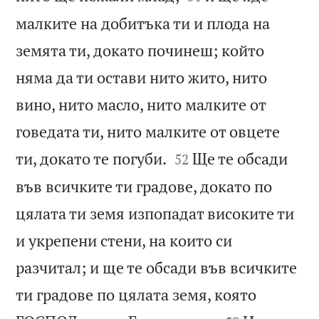
малките на добитъка ти и плода на
земята ти, докато починеш; който
няма да ти остави нито жито, нито
вино, нито масло, нито малките от
говедата ти, нито малките от овцете


ти, докато те погуби.
Ще те обсади
52
във всичките ти градове, докато по
цялата ти земя изпопадат високите ти
и укрепени стени, на които си
разчитал; и ще те обсади във всичките
ти градове по цялата земя, която