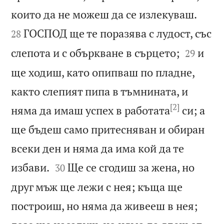


които да не можеш да се излекуваш.
ГОСПОД ще те поразява с лудост, със
28


слепота и с объркване в сърцето;
и
29
ще ходиш, като опипваш по пладне,
както слепият пипа в тъмнината, и
[2]
няма да имаш успех в работата
си; а
ще бъдеш само притесняван и обиран
всеки ден и няма да има кой да те


избави.
Ще се сгодиш за жена, но
30
друг мъж ще лежи с нея; къща ще
построиш, но няма да живееш в нея;