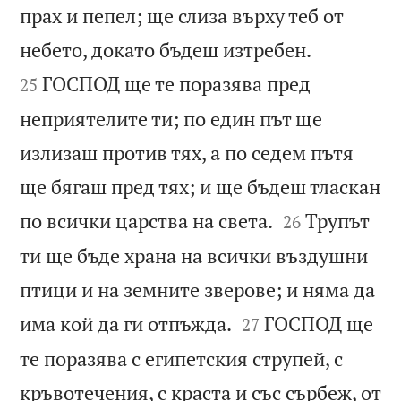
прах и пепел; ще слиза върху теб от


небето, докато бъдеш изтребен.
ГОСПОД ще те поразява пред
25
неприятелите ти; по един път ще
излизаш против тях, а по седем пътя
ще бягаш пред тях; и ще бъдеш тласкан


по всички царства на света.
Трупът
26
ти ще бъде храна на всички въздушни
птици и на земните зверове; и няма да


има кой да ги отпъжда.
ГОСПОД ще
27
те поразява с египетския струпей, с
кръвотечения, с краста и със сърбеж, от