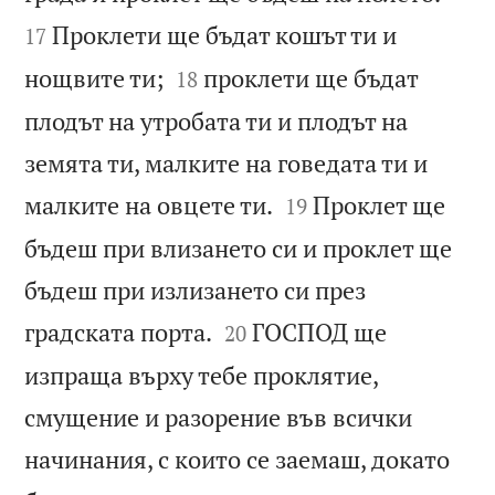
Проклети ще бъдат кошът ти и
17


нощвите ти;
проклети ще бъдат
18
плодът на утробата ти и плодът на
земята ти, малките на говедата ти и


малките на овцете ти.
Проклет ще
19
бъдеш при влизането си и проклет ще
бъдеш при излизането си през


градската порта.
ГОСПОД ще
20
изпраща върху тебе проклятие,
смущение и разорение във всички
начинания, с които се заемаш, докато