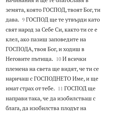
земята, която ГОСПОД, твоят Бог, ти


дава.
ГОСПОД ще те утвърди като
9
свят народ за Себе Си, както ти се е
клел, ако пазиш заповедите на
ГОСПОДА, твоя Бог, и ходиш в


Неговите пътища.
И всички
10
племена на света ще видят, че ти се
наричаш с ГОСПОДНЕТО Име, и ще


имат страх от тебе.
ГОСПОД ще
11
направи така, че да изобилстваш с
блага, да изобилства плодът на