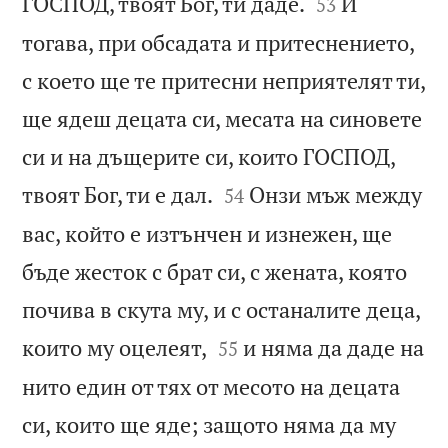


ГОСПОД, твоят Бог, ти даде.
И
53
тогава, при обсадата и притеснението,
с което ще те притесни неприятелят ти,
ще ядеш децата си, месата на синовете
си и на дъщерите си, които ГОСПОД,


твоят Бог, ти е дал.
Онзи мъж между
54
вас, който е изтънчен и изнежен, ще
бъде жесток с брат си, с жената, която
почива в скута му, и с останалите деца,


които му оцелеят,
и няма да даде на
55
нито един от тях от месото на децата
си, които ще яде; защото няма да му