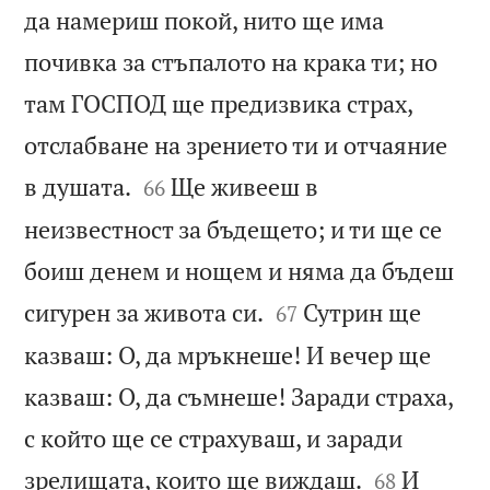
да намериш покой, нито ще има
почивка за стъпалото на крака ти; но
там ГОСПОД ще предизвика страх,
отслабване на зрението ти и отчаяние


в душата.
Ще живееш в
66
неизвестност за бъдещето; и ти ще се
боиш денем и нощем и няма да бъдеш


сигурен за живота си.
Сутрин ще
67
казваш: О, да мръкнеше! И вечер ще
казваш: О, да съмнеше! Заради страха,
с който ще се страхуваш, и заради


зрелищата, които ще виждаш.
И
68