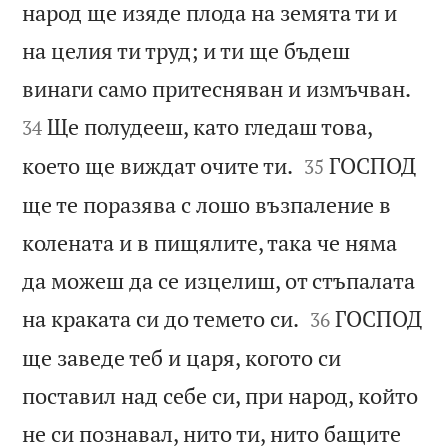
народ ще изяде плода на земята ти и
на целия ти труд; и ти ще бъдеш


винаги само притесняван и измъчван.
Ще полудееш, като гледаш това,
34


което ще виждат очите ти.
ГОСПОД
35
ще те поразява с лошо възпаление в
колената и в пищялите, така че няма
да можеш да се изцелиш, от стъпалата


на краката си до темето си.
ГОСПОД
36
ще заведе теб и царя, когото си
поставил над себе си, при народ, който
не си познавал, нито ти, нито бащите