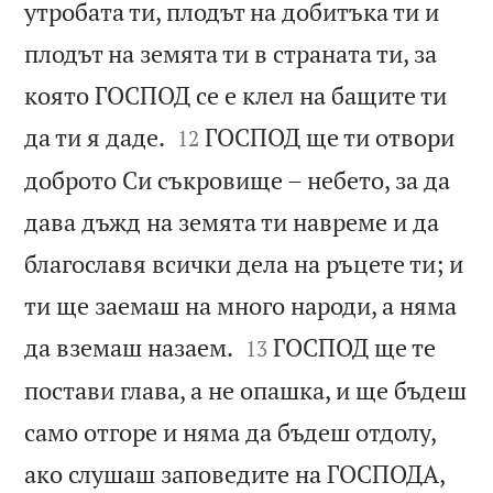
утробата ти, плодът на добитъка ти и
плодът на земята ти в страната ти, за
която ГОСПОД се е клел на бащите ти


да ти я даде.
ГОСПОД ще ти отвори
12
доброто Си съкровище – небето, за да
дава дъжд на земята ти навреме и да
благославя всички дела на ръцете ти; и
ти ще заемаш на много народи, а няма


да вземаш назаем.
ГОСПОД ще те
13
постави глава, а не опашка, и ще бъдеш
само отгоре и няма да бъдеш отдолу,
ако слушаш заповедите на ГОСПОДА,