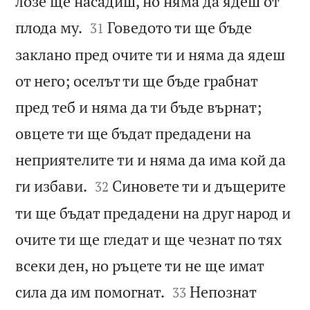
лозе ще насадиш, но няма да ядеш от


плода му.
Говедото ти ще бъде
31
заклано пред очите ти и няма да ядеш
от него; оселът ти ще бъде грабнат
пред теб и няма да ти бъде върнат;
овцете ти ще бъдат предадени на
неприятелите ти и няма да има кой да


ги избави.
Синовете ти и дъщерите
32
ти ще бъдат предадени на друг народ и
очите ти ще гледат и ще чезнат по тях
всеки ден, но ръцете ти не ще имат


сила да им помогнат.
Непознат
33