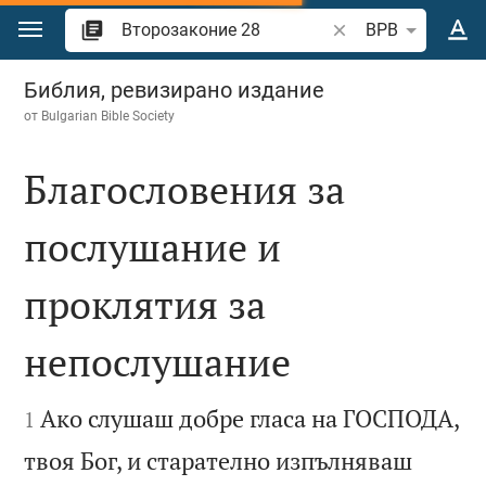
Преминете към съдържанието
Търсете стих или 
BPB
Второзаконие 28
Библия, ревизирано издание
от
Bulgarian Bible Society
Благословения за
послушание и
проклятия за
непослушание


Ако слушаш добре гласа на ГОСПОДА,
1
твоя Бог, и старателно изпълняваш