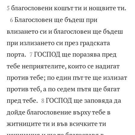

благословени кошът ти и нощвите ти.
5

Благословен ще бъдеш при
6
влизането си и благословен ще бъдеш
при излизането си през градската


порта.
ГОСПОД ще поразява пред
7
тебе неприятелите, които се надигат
против тебе; по един път те ще излизат
против теб, а по седем пътя ще бягат


пред тебе.
ГОСПОД ще заповяда да
8
дойде благословение върху тебе в
житниците ти и във всичките ти
начинания и ще те благославя в