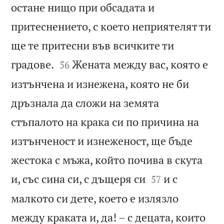
остане нищо при обсадата и
притеснението, с което неприятелят ти
ще те притесни във всичките ти


градове.
Жената между вас, която е
56
изтънчена и изнежена, която не би
дръзнала да сложи на земята
стъпалото на крака си по причина на
изтънченост и изнеженост, ще бъде
жестока с мъжа, който почива в скута


и, със сина си, с дъщеря си
и с
57
малкото си дете, което е излязло
между краката и, да! – с децата, които