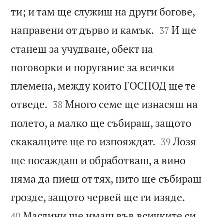
ти; и там ще служиш на други богове,


направени от дърво и камък.
И ще
37
станеш за учудване, обект на
поговорки и поругание за всички
племена, между които ГОСПОД ще те


отведе.
Много семе ще изнасяш на
38
полето, а малко ще събираш, защото


скакалците ще го изпояждат.
Лозя
39
ще посаждаш и обработваш, а вино
няма да пиеш от тях, нито ще събираш


грозде, защото червей ще ги изяде.
Маслини ще имаш във всичките си
40