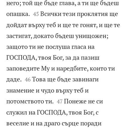
него; той ще бъде глава, а ти ще бъдеш


опашка.
Всички тези проклятия ще
45
дойдат върху теб и ще те гонят, и ще те
застигат, докато бъдеш унищожен;
защото ти не послуша гласа на
ГОСПОДА, твоя Бог, за да пазиш
заповедите Му и наредбите, които ти


даде.
Това ще бъде завинаги
46
знамение и чудо върху теб и


потомството ти.
Понеже не си
47
служил на ГОСПОДА, твоя Бог, с
веселие и на драго сърце поради