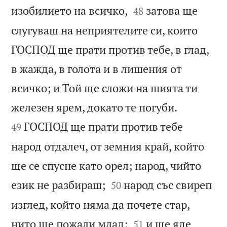


изобилието на всичко,
затова ще
48
слугуваш на неприятелите си, които
ГОСПОД ще прати против тебе, в глад,
в жажда, в голота и в лишения от
всичко; и Той ще сложи на шията ти


железен ярем, докато те погуби.
ГОСПОД ще прати против тебе
49
народ отдалеч, от земния край, който
ще се спусне като орел; народ, чийто


език не разбираш;
народ със свиреп
50
изглед, който няма да почете стар,


нито ще пожали млад;
и ще яде
51