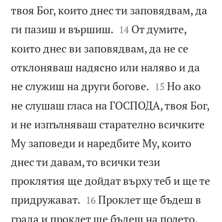
твоя Бог, които днес ти заповядвам, да


ги пазиш и вършиш.
От думите,
14
които днес ви заповядвам, да не се
отклоняваш надясно или наляво и да


не служиш на други богове.
Но ако
15
не слушаш гласа на ГОСПОДА, твоя Бог,
и не изпълняваш старателно всичките
Му заповеди и наредбите Му, които
днес ти давам, то всички тези
проклятия ще дойдат върху теб и ще те


придружават.
Проклет ще бъдеш в
16


града и проклет ще бъдеш на полето.