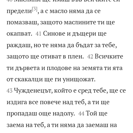
[3]
предели
, а с масло няма да се
помазваш, защото маслините ти ще


окапват.
Синове и дъщери ще
41
раждаш, но те няма да бъдат за тебе,


защото ще отиват в плен.
Всичките
42
ти дървета и плодове на земята ти ята


от скакалци ще ги унищожат.
Чужденецът, който е сред тебе, ще се
43
издига все повече над теб, а ти ще


пропадаш още надолу.
Той ще
44
заема на теб, а ти няма да заемаш на