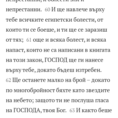


непрестанни.
И ще навлече върху
60
тебе всичките египетски болести, от
които ти се боеше, и ти ще се заразиш


от тях;
още и всяка болест, и всяка
61
напаст, които не са написани в книгата
на този закон, ГОСПОД ще ги нанесе


върху тебе, докато бъдеш изтребен.
Ще останете малко на брой – докато
62
по многобройност бяхте като звездите
на небето; защото ти не послуша гласа


на ГОСПОДА, твоя Бог.
И както беше
63