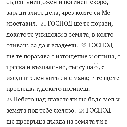
бъдеш унищожен и погинеш скоро,
заради злите дела, чрез които си Ме


изоставил.
ГОСПОД ще те порази,
21
докато те унищожи в земята, в която


отиваш, за да я владееш.
ГОСПОД
22
ще те поразява с изтощение и огница, с
[1]
треска и възпаление, със суша
, с
изсушителен вятър и с мана; и те ще те


преследват, докато погинеш.
Небето над главата ти ще бъде мед и
23


земята под тебе желязо.
ГОСПОД
24
ще превръща дъжда на земята ти в