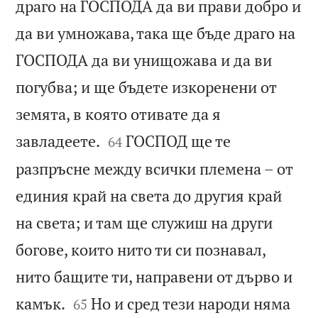
драго на ГОСПОДА да ви прави добро и
да ви умножава, така ще бъде драго на
ГОСПОДА да ви унищожава и да ви
погубва; и ще бъдете изкоренени от
земята, в която отивате да я


завладеете.
ГОСПОД ще те
64
разпръсне между всички племена – от
единия край на света до другия край
на света; и там ще служиш на други
богове, които нито ти си познавал,
нито бащите ти, направени от дърво и


камък.
Но и сред тези народи няма
65