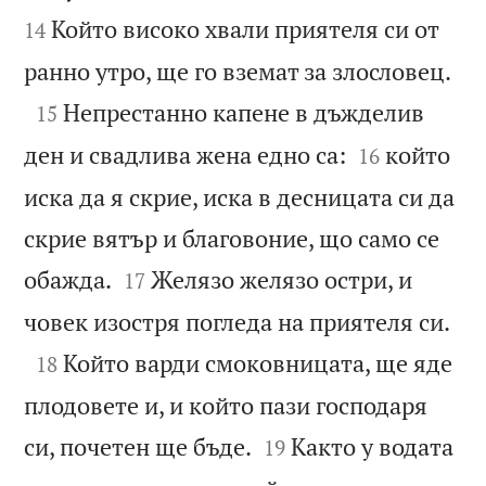
Който високо хвали приятеля си от
14

ранно утро, ще го вземат за злословец.

Непрестанно капене в дъжделив
15


ден и свадлива жена едно са:
който
16
иска да я скрие, иска в десницата си да
скрие вятър и благовоние, що само се


обажда.
Желязо желязо остри, и
17

човек изостря погледа на приятеля си.

Който варди смоковницата, ще яде
18
плодовете и, и който пази господаря


си, почетен ще бъде.
Както у водата
19