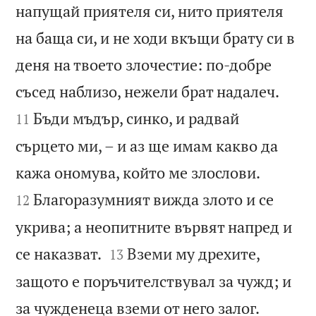
напущай приятеля си, нито приятеля
на баща си, и не ходи вкъщи брату си в
деня на твоето злочестие: по-добре


съсед наблизо, нежели брат надалеч.
Бъди мъдър, синко, и радвай
11
сърцето ми, – и аз ще имам какво да


кажа ономува, който ме злослови.
Благоразумният вижда злото и се
12
укрива; а неопитните вървят напред и


се наказват.
Вземи му дрехите,
13
защото е поръчителствувал за чужд; и


за чужденеца вземи от него залог.