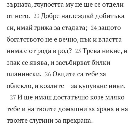
зърната, глупостта му не ще се отдели


от него.
Добре наглеждай добитъка
23


си, имай грижа за стадата;
защото
24
богатството не е вечно, пък и властта


нима е от рода в род?
Трева никне, и
25
злак се явява, и засъбирват билки


планински.
Овците са тебе за
26

облекло, и козлите – за купуване ниви.

И ще имаш достатъчно козе мляко
27
тебе и на твоите домашни за храна и на

твоите слугини за прехрана.