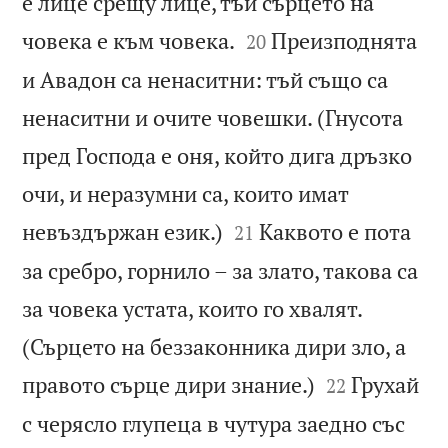
е лице срещу лице, тъй сърцето на


човека е към човека.
Преизподнята
20
и Авадон са ненаситни: тъй също са
ненаситни и очите човешки. (Гнусота
пред Господа е оня, който дига дръзко
очи, и неразумни са, които имат


невъздържан език.)
Каквото е пота
21
за сребро, горнило – за злато, такова са
за човека устата, които го хвалят.
(Сърцето на беззаконника дири зло, а


правото сърце дири знание.)
Грухай
22
с черясло глупеца в чутура заедно със