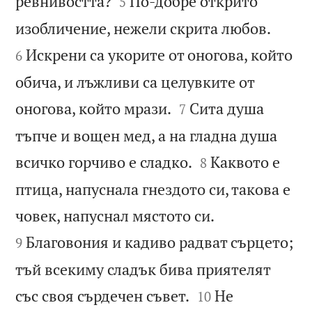


ревнивостта?
По-добре открито
5


изобличение, нежели скрита любов.
Искрени са укорите от оногова, който
6
обича, и лъжливи са целувките от


оногова, който мрази.
Сита душа
7
тъпче и вощен мед, а на гладна душа


всичко горчиво е сладко.
Каквото е
8
птица, напуснала гнездото си, такова е


човек, напуснал мястото си.
Благовония и кадиво радват сърцето;
9
тъй всекиму сладък бива приятелят


със своя сърдечен съвет.
Не
10