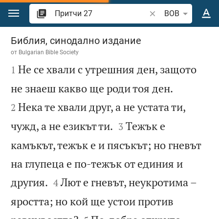
Преминете към съдържанието
Търсете стих или 
BOB
Притчи 27
Библия, синодално издание
от
Bulgarian Bible Society

Не се хвали с утрешния ден, защото
1


не знаеш какво ще роди тоя ден.
Нека те хвали друг, а не устата ти,
2


чужд, а не езикът ти.
Тежък е
3
камъкът, тежък е и пясъкът; но гневът
на глупеца е по-тежък от единия и


другия.
Лют е гневът, неукротима –
4
яростта; но кой ще устои против