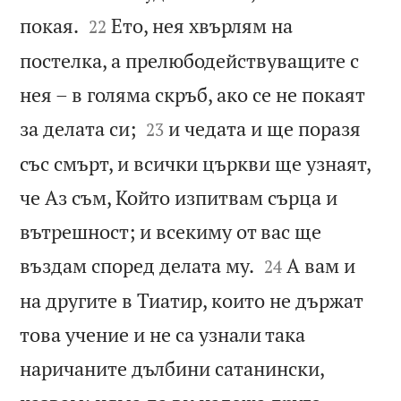


покая.
Ето, нея хвърлям на
22
постелка, а прелюбодействуващите с
нея – в голяма скръб, ако се не покаят


за делата си;
и чедата и ще поразя
23
със смърт, и всички църкви ще узнаят,
че Аз съм, Който изпитвам сърца и
вътрешност; и всекиму от вас ще


въздам според делата му.
А вам и
24
на другите в Тиатир, които не държат
това учение и не са узнали така
наричаните дълбини сатанински,