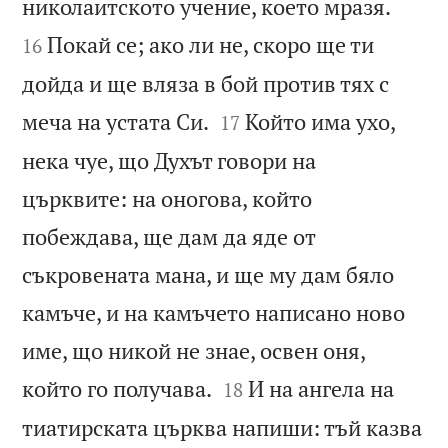


николаитското учение, което мразя.
Покай се; ако ли не, скоро ще ти
16
дойда и ще вляза в бой против тях с


меча на устата Си.
Който има ухо,
17
нека чуе, що Духът говори на
църквите: на оногова, който
побеждава, ще дам да яде от
съкровената мана, и ще му дам бяло
камъче, и на камъчето написано ново
име, що никой не знае, освен оня,


който го получава.
И на ангела на
18
тиатирската църква напиши: тъй казва