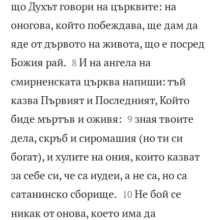
що Духът говори на църквите: на
оногова, който побеждава, ще дам да
яде от дървото на живота, що е посред


Божия рай.
И на ангела на
8
смирненската църква напиши: тъй
казва Първият и Последният, Който


биде мъртъв и оживя:
зная твоите
9
дела, скръб и сиромашия (но ти си
богат), и хулите на ония, които казват
за себе си, че са иудеи, а не са, но са


сатанинско сборище.
Не бой се
10
никак от онова, което има да