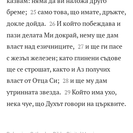
казвам: няма да ви наложа друго


бреме;
само това, що имате, дръжте,
25


докле дойда.
И който побеждава и
26
пази делата Ми докрай, нему ще дам


власт над езичниците,
и ще ги пасе
27
с жезъл железен; като глинени съдове
ще се строшат, както и Аз получих


власт от Отца Си;
и ще му дам
28


утринната звезда.
Който има ухо,
29

нека чуе, що Духът говори на църквите.