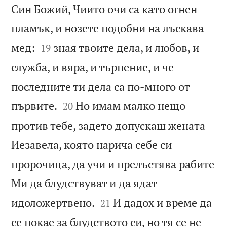
Син Божий, Чиито очи са като огнен
пламък, и нозете подобни на лъскава


мед:
зная твоите дела, и любов, и
19
служба, и вяра, и търпение, и че
последните ти дела са по-много от


първите.
Но имам малко нещо
20
против тебе, задето допускаш жената
Иезавела, която нарича себе си
пророчица, да учи и прелъстява рабите
Ми да блудствуват и да ядат


идоложертвено.
И дадох и време да
21
се покае за блудството си, но тя се не