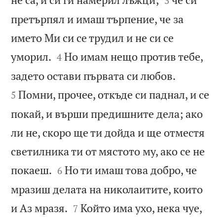
3
претърпял и имаш търпение, че за
името Ми си се трудил и не си се


уморил.
Но имам нещо против тебе,
4


задето остави първата си любов.
Помни, прочее, откъде си паднал, и се
5
покай, и върши предишните дела; ако
ли не, скоро ще ти дойда и ще отместя
светилника ти от мястото му, ако се не


покаеш.
Но ти имаш това добро, че
6
мразиш делата на николаитите, които


и Аз мразя.
Който има ухо, нека чуе,
7