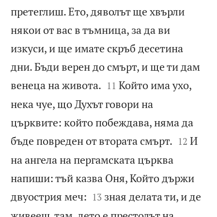
претеглиш. Ето, дяволът ще хвърли
някои от вас в тъмница, за да ви
изкуси, и ще имате скръб десетина
дни. Бъди верен до смърт, и ще ти дам


венеца на живота.
Който има ухо,
11
нека чуе, що Духът говори на
църквите: който побеждава, няма да


бъде повреден от втората смърт.
И
12
на ангела на пергамската църква
напиши: тъй казва Оня, Който държи


двуострия меч:
зная делата ти, и де
13
живееш, там, дето е престолът на