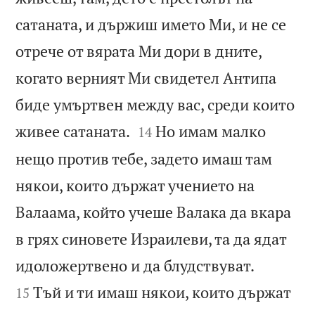
сатаната, и държиш името Ми, и не се
отрече от вярата Ми дори в дните,
когато верният Ми свидетел Антипа
биде умъртвен между вас, среди които


живее сатаната.
Но имам малко
14
нещо против тебе, задето имаш там
някои, които държат учението на
Валаама, който учеше Валака да вкара
в грях синовете Израилеви, та да ядат


идоложертвено и да блудствуват.
Тъй и ти имаш някои, които държат
15