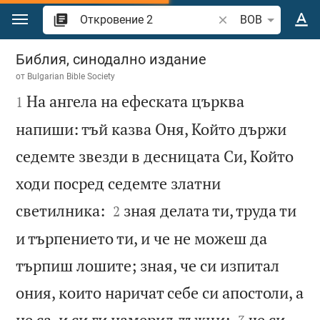
Преминете към съдържанието
Търсете стих или 
BOB
Откровение 2
Библия, синодално издание
от
Bulgarian Bible Society

На ангела на ефеската църква
1
напиши: тъй казва Оня, Който държи
седемте звезди в десницата Си, Който
ходи посред седемте златни


светилника:
зная делата ти, труда ти
2
и търпението ти, и че не можеш да
търпиш лошите; зная, че си изпитал
ония, които наричат себе си апостоли, а


не са, и си ги намерил лъжци;
че си