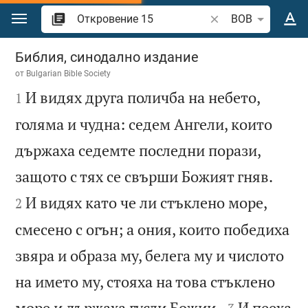
Преминете към съдържанието
Търсете стих или 
BOB
Откровение 15
Библия, синодално издание
от
Bulgarian Bible Society

И видях друга поличба на небето,
1
голяма и чудна: седем Ангели, които
държаха седемте последни порази,


защото с тях се свърши Божият гняв.
И видях като че ли стъклено море,
2
смесено с огън; а ония, които победиха
звяра и образа му, белега му и числото
на името му, стояха на това стъклено


море и държаха гусли Божии.
И пееха