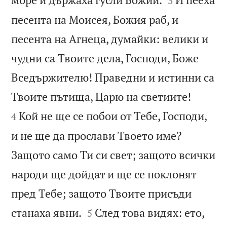
3
песента на Моисея, Божия раб, и
песента на Агнеца, думайки: велики и
чудни са Твоите дела, Господи, Боже
Вседържителю! Праведни и истинни са


Твоите пътища, Царю на светиите!
Кой не ще се побои от Тебе, Господи,
4
и не ще да прослави Твоето име?
Защото само Ти си свет; защото всички
народи ще дойдат и ще се поклонят
пред Тебе; защото Твоите присъди


станаха явни.
След това видях: ето,
5