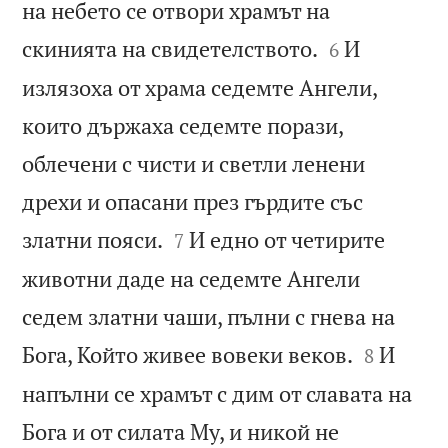
на небето се отвори храмът на


скинията на свидетелството.
И
6
излязоха от храма седемте Ангели,
които държаха седемте порази,
облечени с чисти и светли ленени
дрехи и опасани през гърдите със


златни пояси.
И едно от четирите
7
животни даде на седемте Ангели
седем златни чаши, пълни с гнева на


Бога, Който живее вовеки веков.
И
8
напълни се храмът с дим от славата на
Бога и от силата Му, и никой не