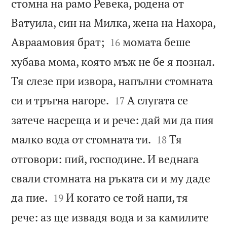
стомна на рамо Ревека, родена от
Ватуила, син на Милка, жена на Нахора,


Авраамовия брат;
момата беше
16
хубава мома, която мъж не бе я познал.
Тя слезе при извора, напълни стомната


си и тръгна нагоре.
А слугата се
17
затече насреща и и рече: дай ми да пия


малко вода от стомната ти.
Тя
18
отговори: пий, господине. И веднага
свали стомната на ръката си и му даде


да пие.
И когато се той напи, тя
19
рече: аз ще извадя вода и за камилите