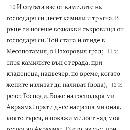

И слугата взе от камилите на
10
господаря си десет камили и тръгна. В
ръце си носеше всякакви съкровища от
господаря си. Той стана и отиде в


Месопотамия, в Нахоровия град;
и
11
спря камилите вън от града, при
кладенеца, надвечер, по време, когато


жените излизат да наливат (вода),
и
12
рече: Господи, Боже на господаря ми
Авраама! прати днес насреща ми оная,
която търся, и покажи милост над моя


господар Авраама;
ето, аз съм при
13