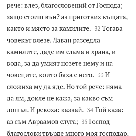
рече: влез, благословений от Господа;
защо стоиш вън? аз приготвих къщата,


както и място за камилите.
Тогава
32
човекът влезе. Лаван разседла
камилите, даде им слама и храна, и
вода, за да умият нозете нему и на


човеците, които бяха с него.
И
33
сложиха му да яде. Но той рече: няма
да ям, докле не кажа, за какво съм


дошъл. И рекоха: казвай.
Той каза:
34


аз съм Авраамов слуга;
Господ
35
благослови твърде много моя господар,