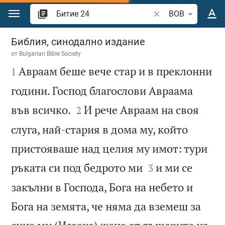
Преминете към съдържанието
Търсете стих или 
BOB
Битие 24
Библия, синодално издание
от
Bulgarian Bible Society

Авраам беше вече стар и в преклонни
1
години. Господ благослови Авраама


във всичко.
И рече Авраам на своя
2
слуга, най-стария в дома му, който
пристояваше над целия му имот: тури


ръката си под бедрото ми
и ми се
3
закълни в Господа, Бога на небето и
Бога на земята, че няма да вземеш за