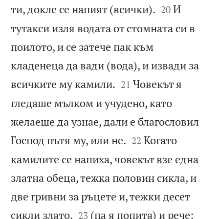


ти, докле се напият (всички).
И
20
тутакси изля водата от стомната си в
поилото, и се затече пак към
кладенеца да вади (вода), и извади за


всичките му камили.
Човекът я
21
гледаше мълком и учудено, като
желаеше да узнае, дали е благословил


Господ пътя му, или не.
Когато
22
камилите се напиха, човекът взе една
златна обеца, тежка половин сикла, и
две гривни за ръцете и, тежки десет


сикли злато,
(па я попита) и рече:
23