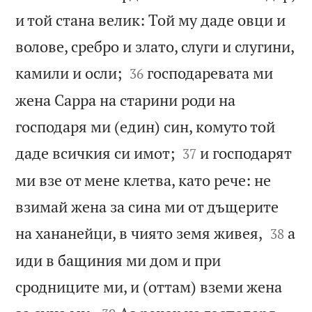
и той стана велик: Той му даде овци и
волове, сребро и злато, слуги и слугини,


камили и осли;
господаревата ми
36
жена Сарра на старини роди на
господаря ми (един) син, комуто той


даде всичкия си имот;
и господарят
37
ми взе от мене клетва, като рече: не
взимай жена за сина ми от дъщерите


на хананейци, в чиято земя живея,
а
38
иди в бащиния ми дом и при
сродниците ми, и (оттам) вземи жена