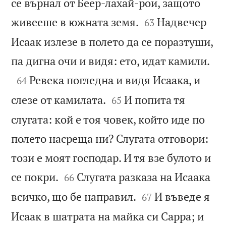
се върнал от Беер-лахай-рои, защото


живееше в южната земя.
Надвечер
63
Исаак излезе в полето да се поразтуши,

па дигна очи и видя: ето, идат камили.

Ревека погледна и видя Исаака, и
64


слезе от камилата.
И попита тя
65
слугата: кой е тоя човек, който иде по
полето насреща ни? Слугата отговори:
този е моят господар. И тя взе булото и


се покри.
Слугата разказа на Исаака
66


всичко, що бе направил.
И въведе я
67
Исаак в шатрата на майка си Сарра; и