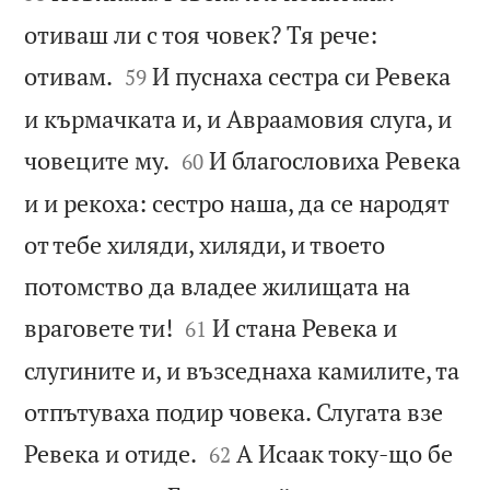
отиваш ли с тоя човек? Тя рече:


отивам.
И пуснаха сестра си Ревека
59
и кърмачката и, и Авраамовия слуга, и


човеците му.
И благословиха Ревека
60
и и рекоха: сестро наша, да се народят
от тебе хиляди, хиляди, и твоето
потомство да владее жилищата на


враговете ти!
И стана Ревека и
61
слугините и, и възседнаха камилите, та
отпътуваха подир човека. Слугата взе


Ревека и отиде.
А Исаак току-що бе
62