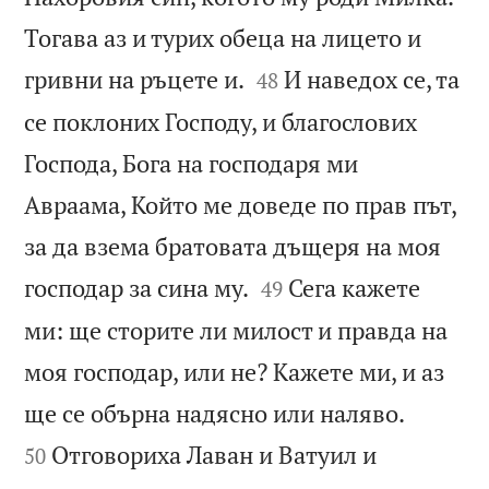
Тогава аз и турих обеца на лицето и


гривни на ръцете и.
И наведох се, та
48
се поклоних Господу, и благослових
Господа, Бога на господаря ми
Авраама, Който ме доведе по прав път,
за да взема братовата дъщеря на моя


господар за сина му.
Сега кажете
49
ми: ще сторите ли милост и правда на
моя господар, или не? Кажете ми, и аз


ще се обърна надясно или наляво.
Отговориха Лаван и Ватуил и
50