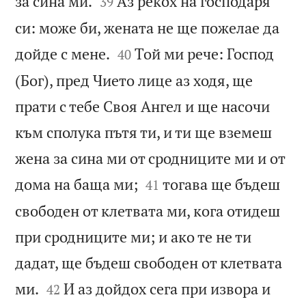


за сина ми.
Аз рекох на господаря
39
си: може би, жената не ще пожелае да


дойде с мене.
Той ми рече: Господ
40
(Бог), пред Чието лице аз ходя, ще
прати с тебе Своя Ангел и ще насочи
към сполука пътя ти, и ти ще вземеш
жена за сина ми от сродниците ми и от


дома на баща ми;
тогава ще бъдеш
41
свободен от клетвата ми, кога отидеш
при сродниците ми; и ако те не ти
дадат, ще бъдеш свободен от клетвата


ми.
И аз дойдох сега при извора и
42