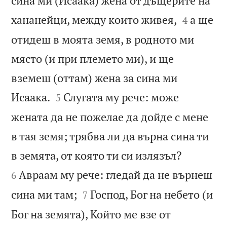
сина ми (Исаака) жена от дъщерите на


хананейци, между които живея,
а ще
4
отидеш в моята земя, в родното ми
място (и при племето ми), и ще
вземеш (оттам) жена за сина ми


Исаака.
Слугата му рече: може
5
жената да не пожелае да дойде с мене
в тая земя; трябва ли да върна сина ти


в земята, от която ти си излязъл?
Авраам му рече: гледай да не върнеш
6


сина ми там;
Господ, Бог на небето (и
7
Бог на земята), Който ме взе от