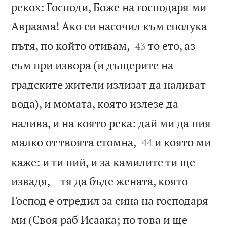
рекох: Господи, Боже на господаря ми
Авраама! Ако си насочил към сполука


пътя, по който отивам,
то ето, аз
43
съм при извора (и дъщерите на
градските жители излизат да наливат
вода), и момата, която излезе да
налива, и на която река: дай ми да пия


малко от твоята стомна,
и която ми
44
каже: и ти пий, и за камилите ти ще
извадя, – тя да бъде жената, която
Господ е отредил за сина на господаря
ми (Своя раб Исаака; по това и ще