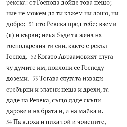
рекоха: от Господа дойде това нещо;
ние не можем да ти кажем ни лошо, ни


добро;
ето Ревека пред тебе; вземи
51
(я) и върви; нека бъде тя жена на
господаревия ти син, както е рекъл


Господ.
Когато Авраамовият слуга
52
чу думите им, поклони се Господу


доземи.
Тогава слугата извади
53
сребърни и златни неща и дрехи, та
даде на Ревека, също даде скъпи


дарове и на брата и, и на майка и.
Па ядоха и пиха той и човеците,
54