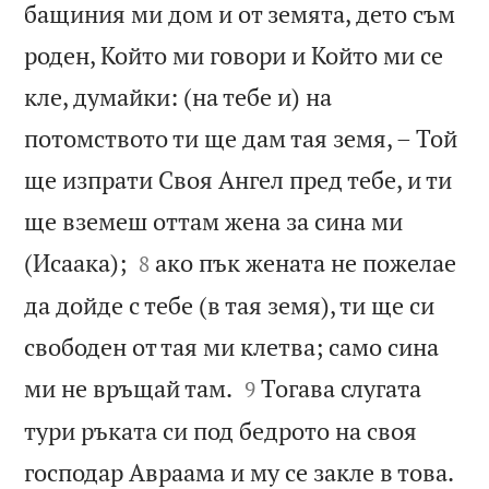
бащиния ми дом и от земята, дето съм
роден, Който ми говори и Който ми се
кле, думайки: (на тебе и) на
потомството ти ще дам тая земя, – Той
ще изпрати Своя Ангел пред тебе, и ти
ще вземеш оттам жена за сина ми


(Исаака);
ако пък жената не пожелае
8
да дойде с тебе (в тая земя), ти ще си
свободен от тая ми клетва; само сина


ми не връщай там.
Тогава слугата
9
тури ръката си под бедрото на своя

господар Авраама и му се закле в това.