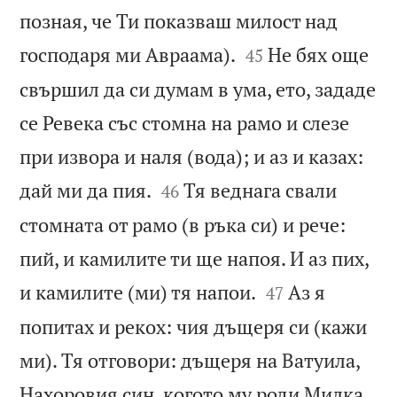
позная, че Ти показваш милост над


господаря ми Авраама).
Не бях още
45
свършил да си думам в ума, ето, зададе
се Ревека със стомна на рамо и слезе
при извора и наля (вода); и аз и казах:


дай ми да пия.
Тя веднага свали
46
стомната от рамо (в ръка си) и рече:
пий, и камилите ти ще напоя. И аз пих,


и камилите (ми) тя напои.
Аз я
47
попитах и рекох: чия дъщеря си (кажи
ми). Тя отговори: дъщеря на Ватуила,
Нахоровия син, когото му роди Милка.