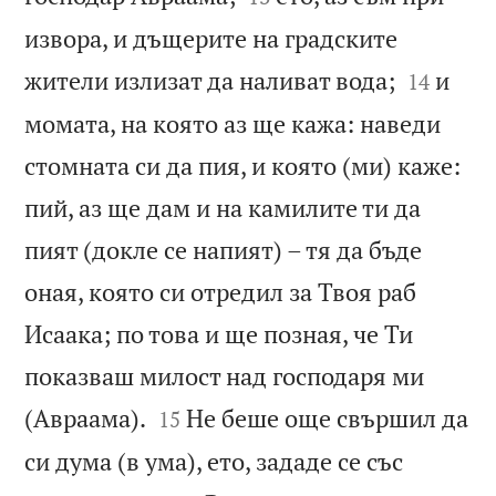
извора, и дъщерите на градските


жители излизат да наливат вода;
и
14
момата, на която аз ще кажа: наведи
стомната си да пия, и която (ми) каже:
пий, аз ще дам и на камилите ти да
пият (докле се напият) – тя да бъде
оная, която си отредил за Твоя раб
Исаака; по това и ще позная, че Ти
показваш милост над господаря ми


(Авраама).
Не беше още свършил да
15
си дума (в ума), ето, зададе се със