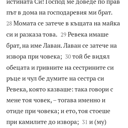
истината Си! Господ ме доведе по прав


път в дома на господаревия ми брат.
Момата се затече в къщата на майка
28


си и разказа това.
Ревека имаше
29
брат, на име Лаван. Лаван се затече на


извора при човека;
той бе видял
30
обецата и гривните на сестрините си
ръце и чул бе думите на сестра си
Ревека, която казваше: така говори с
мене тоя човек, – тогава именно и
отиде при човека; и ето, тоя стоеше


при камилите до извора;
и (му)
31