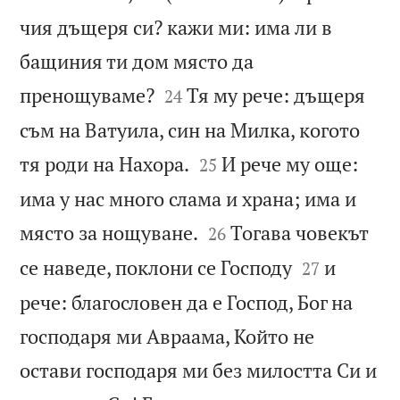
чия дъщеря си? кажи ми: има ли в
бащиния ти дом място да


пренощуваме?
Тя му рече: дъщеря
24
съм на Ватуила, син на Милка, когото


тя роди на Нахора.
И рече му още:
25
има у нас много слама и храна; има и


място за нощуване.
Тогава човекът
26


се наведе, поклони се Господу
и
27
рече: благословен да е Господ, Бог на
господаря ми Авраама, Който не
остави господаря ми без милостта Си и