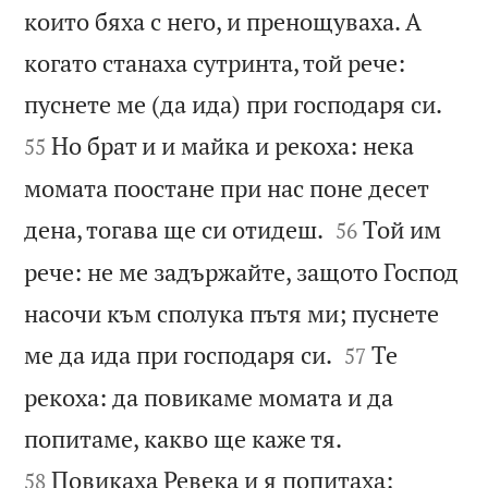
които бяха с него, и пренощуваха. А
когато станаха сутринта, той рече:


пуснете ме (да ида) при господаря си.
Но брат и и майка и рекоха: нека
55
момата поостане при нас поне десет


дена, тогава ще си отидеш.
Той им
56
рече: не ме задържайте, защото Господ
насочи към сполука пътя ми; пуснете


ме да ида при господаря си.
Те
57
рекоха: да повикаме момата и да


попитаме, какво ще каже тя.
Повикаха Ревека и я попитаха:
58