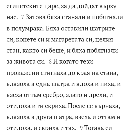
египетските царе, за да дойдат върху


нас.
Затова бяха станали и побягнали
7
в полумрака. Бяха оставили шатрите
си, конете си и магаретата си, целия
стан, както си беше, и бяха побягнали


за живота си.
И когато тези
8
прокажени стигнаха до края на стана,
влязоха в една шатра и ядоха и пиха, и
взеха оттам сребро, злато и дрехи, и
отидоха и ги скриха. После се върнаха,
влязоха в друга шатра, взеха и оттам и


отидоха, и скриха и тях.
Тогава си
9