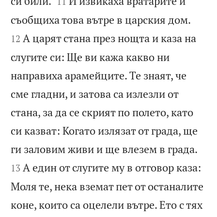


си били.
И извикаха вратарите и
11


съобщиха това вътре в царския дом.
А царят стана през нощта и каза на
12
слугите си: Ще ви кажа какво ни
направиха арамейците. Те знаят, че
сме гладни, и затова са излезли от
стана, за да се скрият по полето, като
си казват: Когато излязат от града, ще


ги заловим живи и ще влезем в града.
А един от слугите му в отговор каза:
13
Моля те, нека вземат пет от останалите
коне, които са оцелели вътре. Ето с тях