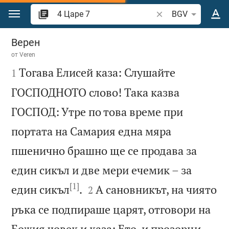
Преминете към съдържанието
Търсете стих или 
BGV
4 Царе 7
Верен
от
Veren

Тогава Елисей каза: Слушайте
1
ГОСПОДНОТО слово! Така казва
ГОСПОД: Утре по това време при
портата на Самария една мяра
пшенично брашно ще се продава за
един сикъл и две мери ечемик – за
[1]


един сикъл
.
А сановникът, на чиято
2
ръка се подпираше царят, отговори на
Божия човек и каза: Ето, и прозорци