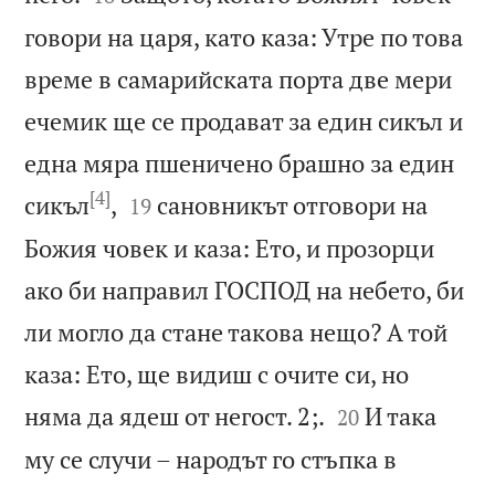
говори на царя, като каза: Утре по това
време в самарийската порта две мери
ечемик ще се продават за един сикъл и
една мяра пшеничено брашно за един
[4]


сикъл
,
сановникът отговори на
19
Божия човек и каза: Ето, и прозорци
ако би направил ГОСПОД на небето, би
ли могло да стане такова нещо? А той
каза: Ето, ще видиш с очите си, но


няма да ядеш от негост. 2;.
И така
20
му се случи – народът го стъпка в