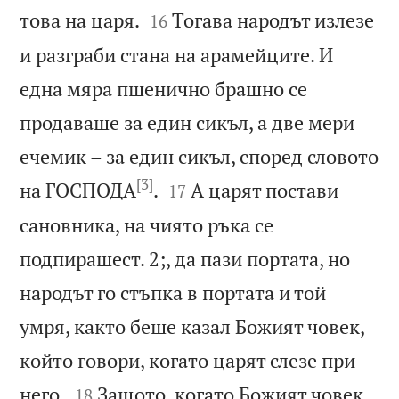


това на царя.
Тогава народът излезе
16
и разграби стана на арамейците. И
една мяра пшенично брашно се
продаваше за един сикъл, а две мери
ечемик – за един сикъл, според словото
[3]


на ГОСПОДА
.
А царят постави
17
сановника, на чиято ръка се
подпирашест. 2;, да пази портата, но
народът го стъпка в портата и той
умря, както беше казал Божият човек,
който говори, когато царят слезе при


него.
Защото, когато Божият човек
18