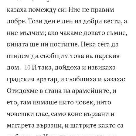
казаха помежду си: Ние не правим
добре. Този ден е ден на добри вести, а
ние мълчим; ако чакаме докато съмне,
вината ще ни постигне. Нека сега да
отидем да съобщим това на царския


дом.
И така, дойдоха и извикаха
10
градския вратар, и съобщиха и казаха:
Отидохме в стана на арамейците, и
ето, там нямаше нито човек, нито
човешки глас, само коне вързани и
магарета вързани, и шатрите както са