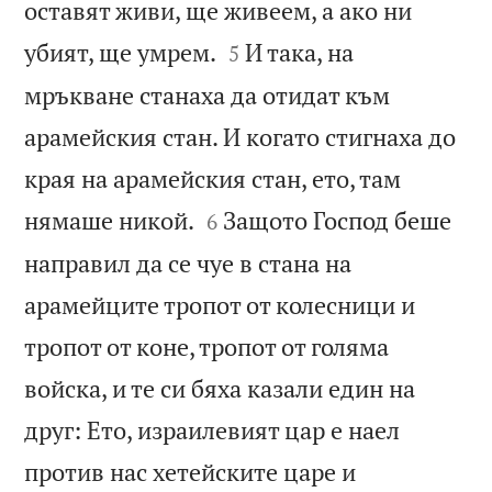
оставят живи, ще живеем, а ако ни


убият, ще умрем.
И така, на
5
мръкване станаха да отидат към
арамейския стан. И когато стигнаха до
края на арамейския стан, ето, там


нямаше никой.
Защото Господ беше
6
направил да се чуе в стана на
арамейците тропот от колесници и
тропот от коне, тропот от голяма
войска, и те си бяха казали един на
друг: Ето, израилевият цар е наел
против нас хетейските царе и