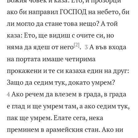
ако би направил ГОСПОД на небето, би
ли могло да стане това нещо? А той
каза: Ето, ще видиш с очите си, но
[2]


няма да ядеш от него
.
А във входа
3
на портата имаше четирима
прокажени и те си казаха един на друг:


Защо да седим тук, докато умрем?
Ако речем да влезем в града, в града
4
е глад и ще умрем там, а ако седим тук,
пак ще умрем. Елате сега, нека
преминем в арамейския стан. Ако ни