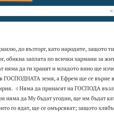
Тъ
раилю, до възторг, като народите, защото ти
ог, обикна заплата по всички хармани за жит
т няма да ги хранят и младото вино ще изче
в ГОСПОДНАТА земя, а Ефрем ще се върне в


ирия.
Няма да принасят на ГОСПОДА възл
4
м няма да Му бъдат угодни, ще им бъдат ка
оито го ядат, ще се омърсяват; защото хляб