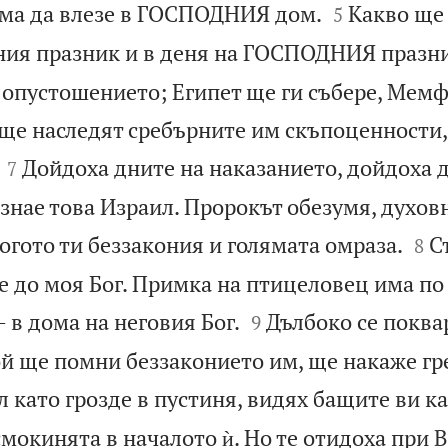


яма да влезе в ГОСПОДНИЯ дом.
Какво ще
5
ния празник и в деня на ГОСПОДНИЯ празн
т опустошението; Египет ще ги събере, Мемф
 ще наследят сребърните им скъпоценности,


Дойдоха дните на наказанието, дойдоха 
7
знае това Израил. Пророкът обезумя, духов


гото ти беззакония и голямата омраза.
С
8
е до моя Бог. Примка на птицеловец има по


 в дома на неговия Бог.
Дълбоко се поква
9
ой ще помни беззаконието им, ще накаже гр
 като грозде в пустиня, видях бащите ви к
мокинята в началото ѝ. Но те отидоха при 