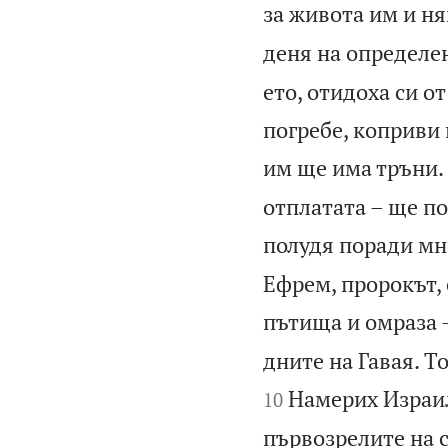
за живота им и н
деня на определе
ето, отидоха си о
погребе, коприви
им ще има тръни.
отплатата – ще по
полудя поради мно
Ефрем, пророкът, 
пътища и омраза –
дните на Гавая. Т
Намерих Израил
10
първозрелите на с