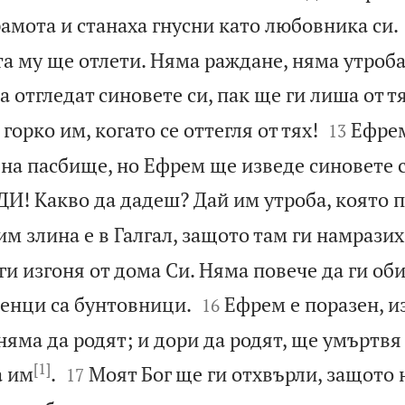
рамота и станаха гнусни като любовника си.
та му ще отлети. Няма раждане, няма утроба
а отгледат синовете си, пак ще ги лиша от тя


горко им, когато се оттегля от тях!
Ефрем
13
 на пасбище, но Ефрем ще изведе синовете с
И! Какво да дадеш? Дай им утроба, която п
им злина е в Галгал, защото там ги намразих
ги изгоня от дома Си. Няма повече да ги об


енци са бунтовници.
Ефрем е поразен, и
16
няма да родят; и дори да родят, ще умъртв
[1]


а им
.
Моят Бог ще ги отхвърли, защото 
17