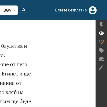
рсете стих или дума в Библията
BGV
Влезте безплатно
 блудства и


о.


зне от него.
 Египет и ще
ияния от
то хляб на
ът им ще бъде