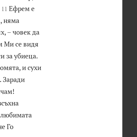


Ефрем е
11
, няма
х, – човек да
 Ми се видя


и за убиеца.
омята, и сухи
. Заради
ичам!
зсъхна
я любимата
не Го