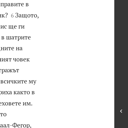
 правите в


ик?
Защото,
6
ис ще ги
 в шатрите
дните на
ният човек
тражът
 всичките му
риха както в


еховете им.
ато
Ваал-Фегор,