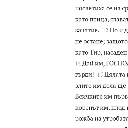
посветиха се на с
като птица, слава


зачатие.
Но и д
12
не остане; защото 
като Тир, насаден
Дай им, ГОСПОД
14


гърди!
Цялата 
15
злите им дела ще 
Всичките им първ
коренът им, плод 
рожба на утробат