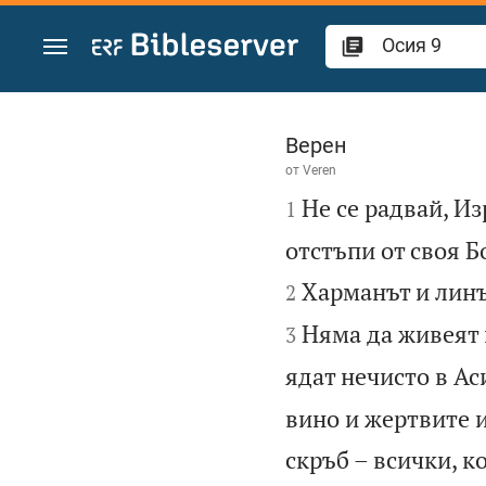
Преминете към съдържанието
Осия 9
Верен
от
Veren

Не се радвай, Из
1
отстъпи от своя Б
Харманът и линъ
2
Няма да живеят 
3
ядат нечисто в Ас
вино и жертвите и
скръб – всички, к