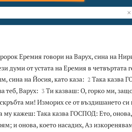
Тъ
пророк Еремия говори на Варух, сина на Нири
ези думи от устата на Еремия в четвъртата 


, сина на Йосия, като каза:
Така казва 
2


а теб, Варух:
Ти казваш: О, горко ми, за
3
 скръбта ми! Изморих се от въздишането си
а му кажеш: Така казва ГОСПОД: Ето, онова,
рям; и онова, което насадих, Аз изкоренявам