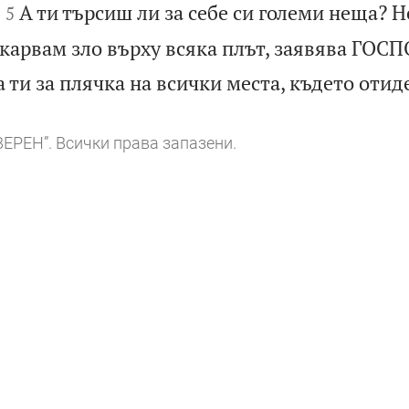


А ти търсиш ли за себе си големи неща? Н
5
окарвам зло върху всяка плът, заявява ГОСПО
ти за плячка на всички места, където отид
ВЕРЕН”. Всички права запазени.