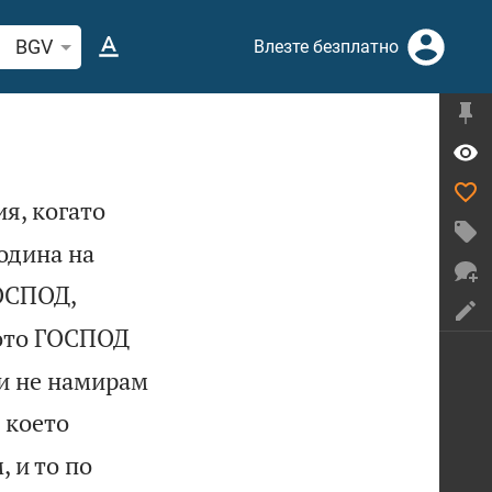
рсете стих или дума в Библията
BGV
Влезте безплатно
я, когато
година на
ГОСПОД,
щото ГОСПОД
 и не намирам
 което
, и то по