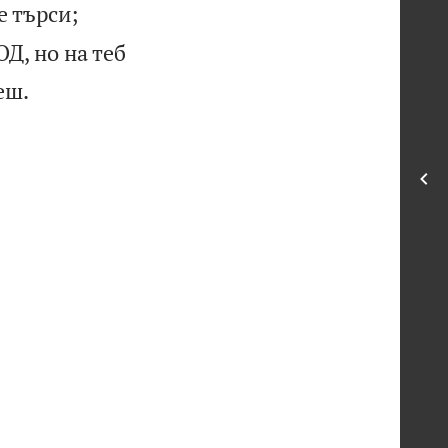
е търси;
Д, но на теб

еш.