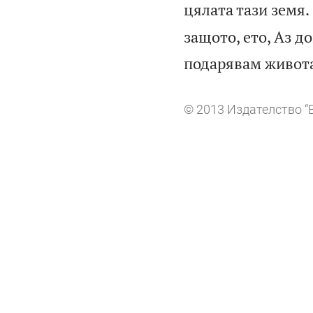
цялата тази земя.
защото, ето, Аз д
подарявам живота 
© 2013 Издателство “