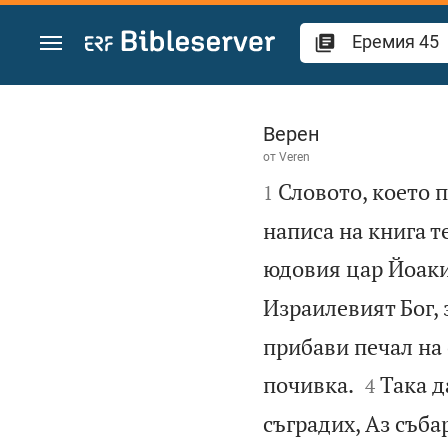
Преминете към съдържанието
Еремия 45
Верен
от
Veren

Словото, което 
1
написа на книга т
юдовия цар Йоаким
Израилевият Бог, з
прибави печал на


почивка.
Така д
4
съградих, Аз съба