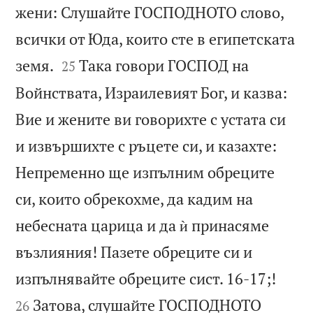
жени: Слушайте ГОСПОДНОТО слово,
всички от Юда, които сте в египетската


земя.
Така говори ГОСПОД на
25
Войнствата, Израилевият Бог, и казва:
Вие и жените ви говорихте с устата си
и извършихте с ръцете си, и казахте:
Непременно ще изпълним обреците
си, които обрекохме, да кадим на
небесната царица и да ѝ принасяме
възлияния! Пазете обреците си и


изпълнявайте обреците сист. 16-17;!
Затова, слушайте ГОСПОДНОТО
26