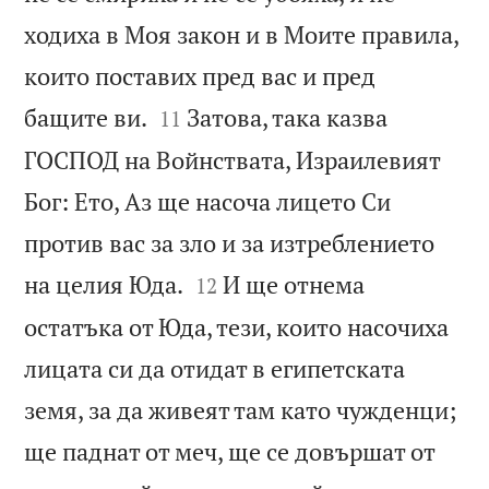
ходиха в Моя закон и в Моите правила,
които поставих пред вас и пред


бащите ви.
Затова, така казва
11
ГОСПОД на Войнствата, Израилевият
Бог: Ето, Аз ще насоча лицето Си
против вас за зло и за изтреблението


на целия Юда.
И ще отнема
12
остатъка от Юда, тези, които насочиха
лицата си да отидат в египетската
земя, за да живеят там като чужденци;
ще паднат от меч, ще се довършат от