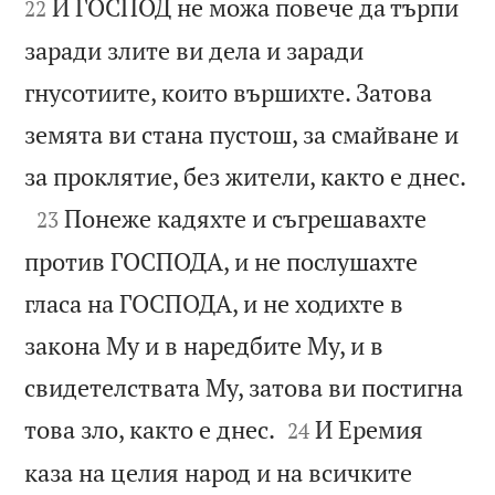
И ГОСПОД не можа повече да търпи
22
заради злите ви дела и заради
гнусотиите, които вършихте. Затова
земята ви стана пустош, за смайване и

за проклятие, без жители, както е днес.

Понеже кадяхте и съгрешавахте
23
против ГОСПОДА, и не послушахте
гласа на ГОСПОДА, и не ходихте в
закона Му и в наредбите Му, и в
свидетелствата Му, затова ви постигна


това зло, както е днес.
И Еремия
24
каза на целия народ и на всичките