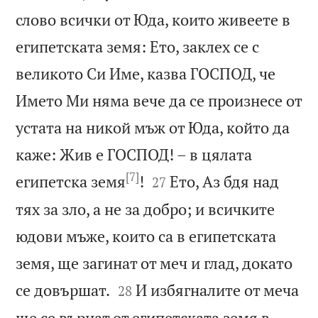
слово всички от Юда, които живеете в
египетската земя: Ето, заклех се с
великото Си Име, казва ГОСПОД, че
Името Ми няма вече да се произнесе от
устата на никой мъж от Юда, който да
каже: Жив е ГОСПОД! – в цялата
[7]


египетска земя
!
Ето, Аз бдя над
27
тях за зло, а не за добро; и всичките
юдови мъже, които са в египетската
земя, ще загинат от меч и глад, докато


се довършат.
И избягналите от меча
28
ще се върнат от египетската земя в