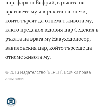
цар, фараон Вафрий, в ръката на
враговете му и в ръката на онези,
които търсят да отнемат живота му,
както предадох юдовия цар Седекия в
ръката на врага му Навуходоносор,
вавилонския цар, който търсеше да

отнеме живота му.
© 2013 Издателство “ВЕРЕН”. Всички права
запазени.