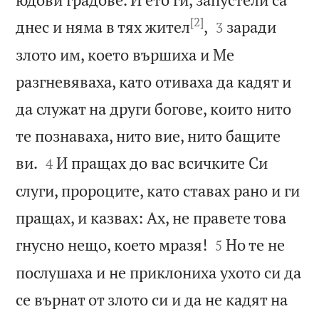
[2]


днес и няма в тях жител
,
заради
3
злото им, което вършиха и Ме
разгневяваха, като отиваха да кадят и
да служат на други богове, които нито
те познаваха, нито вие, нито бащите


ви.
И пращах до вас всичките Си
4
слуги, пророците, като ставах рано и ги
пращах, и казвах: Ах, не правете това


гнусно нещо, което мразя!
Но те не
5
послушаха и не приклониха ухото си да
се върнат от злото си и да не кадят на