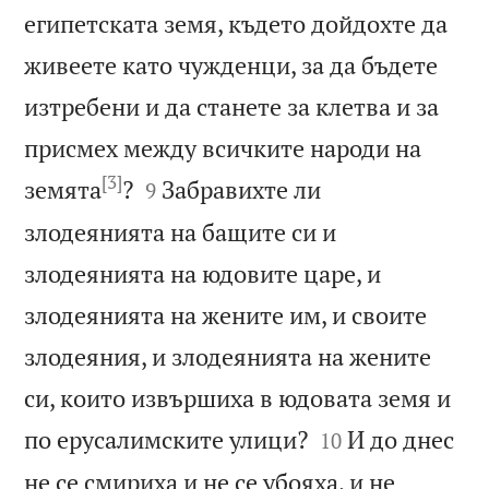
египетската земя, където дойдохте да
живеете като чужденци, за да бъдете
изтребени и да станете за клетва и за
присмех между всичките народи на
[3]


земята
?
Забравихте ли
9
злодеянията на бащите си и
злодеянията на юдовите царе, и
злодеянията на жените им, и своите
злодеяния, и злодеянията на жените
си, които извършиха в юдовата земя и


по ерусалимските улици?
И до днес
10
не се смириха и не се убояха, и не