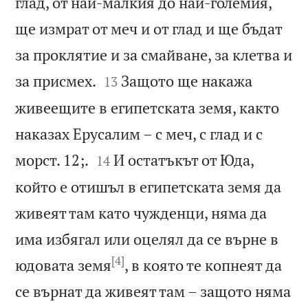
глад, от най-малкия до най-големия,
ще измрат от меч и от глад и ще бъдат
за проклятие и за смайване, за клетва и


за присмех.
Защото ще накажа
13
живеещите в египетската земя, както
наказах Ерусалим – с меч, с глад и с


морст. 12;.
И остатъкът от Юда,
14
който е отишъл в египетската земя да
живеят там като чужденци, няма да
има избягал или оцелял да се върне в
[4]
юдовата земя
, в която те копнеят да
се върнат да живеят там – защото няма