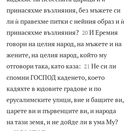
принасяхме възлияния, без мъжете си
ли ѝ правехме питки с нейния образ и ѝ


принасяхме възлияния?
И Еремия
20
говори на целия народ, на мъжете и на
жените, на целия народ, който му


отговори така, като каза:
Не си ли
21
спомни ГОСПОД каденето, което
кадяхте в юдовите градове и по
ерусалимските улици, вие и бащите ви,
царете ви и първенците ви, и народа


на тази земя, и не дойде ли в ума Му?