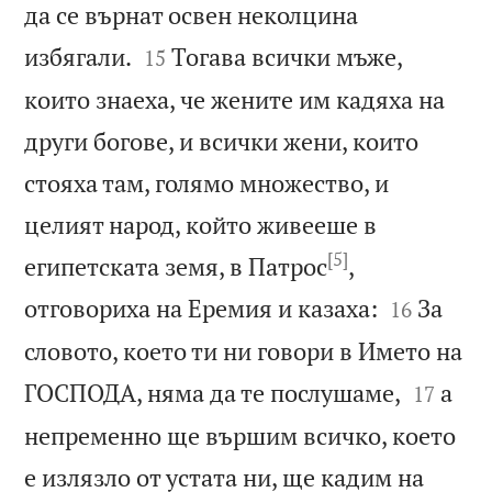
да се върнат освен неколцина


избягали.
Тогава всички мъже,
15
които знаеха, че жените им кадяха на
други богове, и всички жени, които
стояха там, голямо множество, и
целият народ, който живееше в
[5]
египетската земя, в Патрос
,


отговориха на Еремия и казаха:
За
16
словото, което ти ни говори в Името на


ГОСПОДА, няма да те послушаме,
а
17
непременно ще вършим всичко, което
е излязло от устата ни, ще кадим на