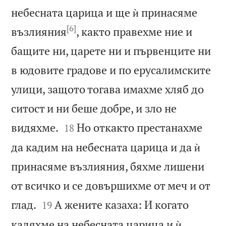
небесната царица и ще ѝ принасяме
[6]
възлияния
, както правехме ние и
бащите ни, царете ни и първенците ни
в юдовите градове и по ерусалимските
улици, защото тогава имахме хляб до
ситост и ни беше добре, и зло не


видяхме.
Но откакто престанахме
18
да кадим на небесната царица и да ѝ
принасяме възлияния, бяхме лишени
от всичко и се довършихме от меч и от


глад.
А жените казаха: И когато
19
кадяхме на небесната царица и ѝ