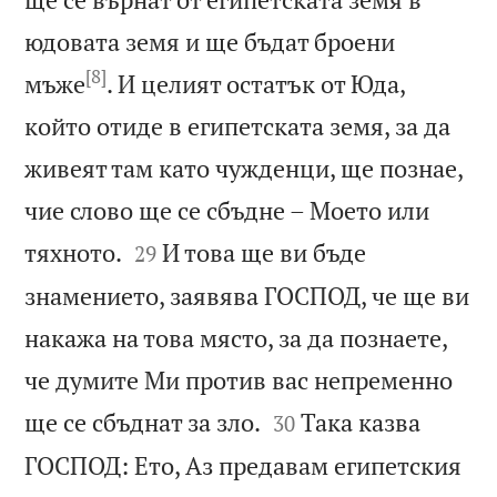
юдовата земя и ще бъдат броени
[8]
мъже
. И целият остатък от Юда,
който отиде в египетската земя, за да
живеят там като чужденци, ще познае,
чие слово ще се сбъдне – Моето или


тяхното.
И това ще ви бъде
29
знамението, заявява ГОСПОД, че ще ви
накажа на това място, за да познаете,
че думите Ми против вас непременно


ще се сбъднат за зло.
Така казва
30
ГОСПОД: Ето, Аз предавам египетския