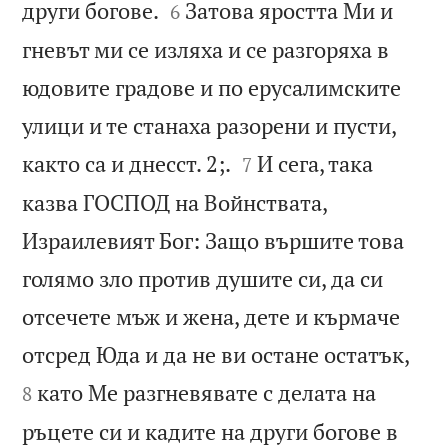


други богове.
Затова яростта Ми и
6
гневът ми се изляха и се разгоряха в
юдовите градове и по ерусалимските
улици и те станаха разорени и пусти,


както са и днесст. 2;.
И сега, така
7
казва ГОСПОД на Войнствата,
Израилевият Бог: Защо вършите това
голямо зло против душите си, да си
отсечете мъж и жена, дете и кърмаче


отсред Юда и да не ви остане остатък,
като Ме разгневявате с делата на
8
ръцете си и кадите на други богове в