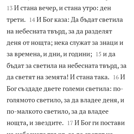
И стана вечер, и стана утро: ден
13


трети.
И Бог каза: Да бъдат светила
14
на небесната твърд, за да разделят
деня от нощта; нека служат за знаци и


за времена, и дни, и години;
и да
15
бъдат за светила на небесната твърд, за


да светят на земята! И стана така.
И
16
Бог създаде двете големи светила: по-
голямото светило, за да владее деня, и
по-малкото светило, за да владее


нощта, и звездите.
И Бог ги постави
17