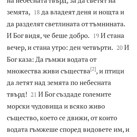
на небесната твърд, за да светят на


земята,
да владеят деня и нощта и
18
да разделят светлината от тъмнината.


И Бог видя, че беше добро.
И стана
19


вечер, и стана утро: ден четвърти.
И
20
Бог каза: Да гъмжи водата от
[2]
множества живи същества
, и птици
да летят над земята по небесната


твърд!
И Бог създаде големите
21
морски чудовища и всяко живо
същество, което се движи, от които
водата гъмжеше според видовете им, и