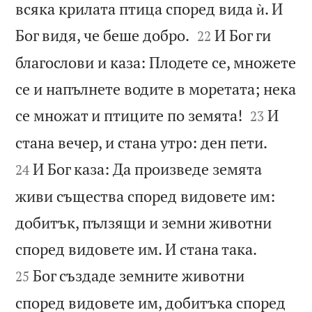
всяка крилата птица според вида ѝ. И


Бог видя, че беше добро.
И Бог ги
22
благослови и каза: Плодете се, множете
се и напълнете водите в моретата; нека


се множат и птиците по земята!
И
23


стана вечер, и стана утро: ден пети.
И Бог каза: Да произведе земята
24
живи същества според видовете им:
добитък, пълзящи и земни животни


според видовете им. И стана така.
Бог създаде земните животни
25
според видовете им, добитъка според