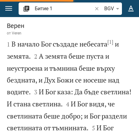
Преминете към съдържанието
Търсете стих или 
BGV
Битие 1
Верен
от
Veren
[1]

В начало Бог създаде небесата
и
1


земята.
А земята беше пуста и
2
неустроена и тъмнина беше върху
бездната, и Дух Божи се носеше над


водите.
И Бог каза: Да бъде светлина!
3


И стана светлина.
И Бог видя, че
4
светлината беше добро; и Бог раздели


светлината от тъмнината.
И Бог
5