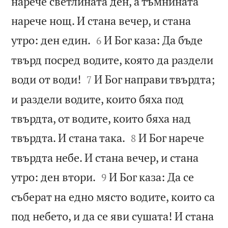
нарече светлината ден, а тъмнината
нарече нощ. И стана вечер, и стана


утро: ден един.
И Бог каза: Да бъде
6
твърд посред водите, която да раздели


води от води!
И Бог направи твърдта;
7
и раздели водите, които бяха под
твърдта, от водите, които бяха над


твърдта. И стана така.
И Бог нарече
8
твърдта небе. И стана вечер, и стана


утро: ден втори.
И Бог каза: Да се
9
съберат на едно място водите, които са
под небето, и да се яви сушата! И стана