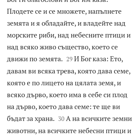
Плодете се и се множете, напълнете
земята и я обладайте, и владейте над
морските риби, над небесните птици и
над всяко живо същество, което се


движи по земята.
И Бог каза: Ето,
29
давам ви всяка трева, която дава семе,
която е по лицето на цялата земя, и
всяко дърво, което има в себе си плод
на дърво, което дава семе: те ще ви


бъдат за храна.
А на всичките земни
30
животни, на всичките небесни птици и