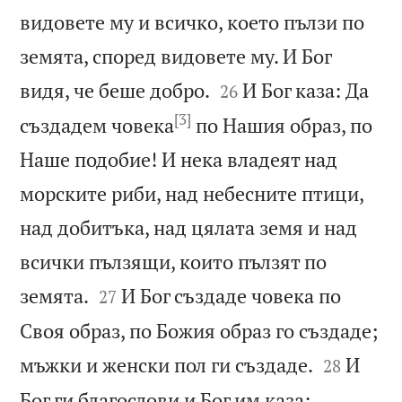
видовете му и всичко, което пълзи по
земята, според видовете му. И Бог


видя, че беше добро.
И Бог каза: Да
26
[3]
създадем човека
по Нашия образ, по
Наше подобие! И нека владеят над
морските риби, над небесните птици,
над добитъка, над цялата земя и над
всички пълзящи, които пълзят по


земята.
И Бог създаде човека по
27
Своя образ, по Божия образ го създаде;


мъжки и женски пол ги създаде.
И
28
Бог ги благослови и Бог им каза: