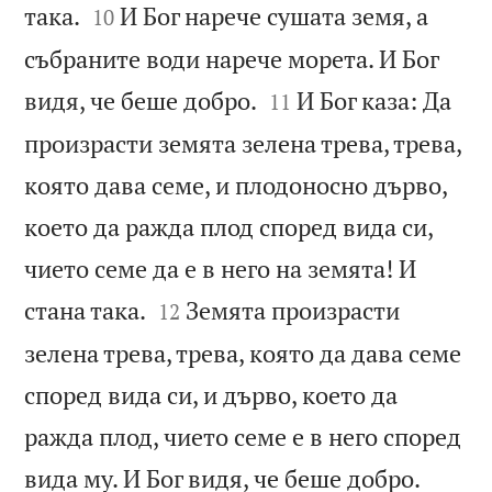


така.
И Бог нарече сушата земя, а
10
събраните води нарече морета. И Бог


видя, че беше добро.
И Бог каза: Да
11
произрасти земята зелена трева, трева,
която дава семе, и плодоносно дърво,
което да ражда плод според вида си,
чието семе да е в него на земята! И


стана така.
Земята произрасти
12
зелена трева, трева, която да дава семе
според вида си, и дърво, което да
ражда плод, чието семе е в него според


вида му. И Бог видя, че беше добро.