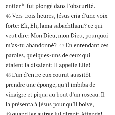
[6]


entier
fut plongé dans l’obscurité.
Vers trois heures, Jésus cria d’une voix
46
forte: Eli, Eli, lama sabachthani? ce qui
veut dire: Mon Dieu, mon Dieu, pourquoi


m’as-tu abandonné?
En entendant ces
47
paroles, quelques-uns de ceux qui


étaient là disaient: Il appelle Elie!
L’un d’entre eux courut aussitôt
48
prendre une éponge, qu’il imbiba de
vinaigre et piqua au bout d’un roseau. Il


la présenta à Jésus pour qu’il boive,
quand les autres lui dirent: Attends!
49