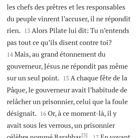
les chefs des prêtres et les responsables
du peuple vinrent l’accuser, il ne répondit


rien.
Alors Pilate lui dit: Tu n’entends
13


pas tout ce qu’ils disent contre toi?
Mais, au grand étonnement du
14
gouverneur, Jésus ne répondit pas même


sur un seul point.
A chaque fête de la
15
Pâque, le gouverneur avait l’habitude de
relâcher un prisonnier, celui que la foule


désignait.
Or, à ce moment-là, il y
16
avait sous les verrous, un prisonnier
[3]


célèbre nommé Barabbas
.
En voyant
17