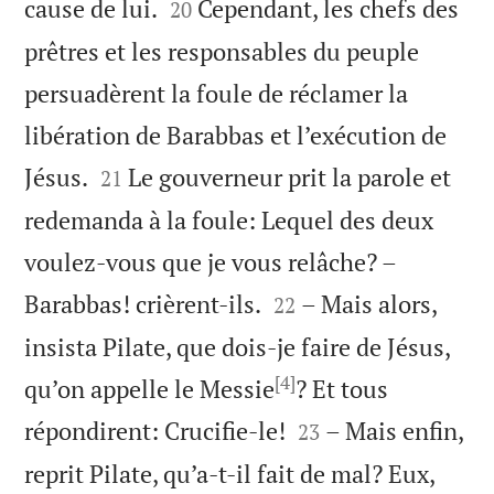


cause de lui.
Cependant, les chefs des
20
prêtres et les responsables du peuple
persuadèrent la foule de réclamer la
libération de Barabbas et l’exécution de


Jésus.
Le gouverneur prit la parole et
21
redemanda à la foule: Lequel des deux
voulez-vous que je vous relâche? –


Barabbas! crièrent-ils.
– Mais alors,
22
insista Pilate, que dois-je faire de Jésus,
[4]
qu’on appelle le Messie
? Et tous


répondirent: Crucifie-le!
– Mais enfin,
23
reprit Pilate, qu’a-t-il fait de mal? Eux,