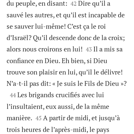


du peuple, en disant:
Dire qu’il a
42
sauvé les autres, et qu’il est incapable de
se sauver lui-même! C’est ça le roi
d’Israël? Qu’il descende donc de la croix;


alors nous croirons en lui!
Il a mis sa
43
confiance en Dieu. Eh bien, si Dieu
trouve son plaisir en lui, qu’il le délivre!

N’a-t-il pas dit: « Je suis le Fils de Dieu »?

Les brigands crucifiés avec lui
44
l’insultaient, eux aussi, de la même


manière.
A partir de midi, et jusqu’à
45
trois heures de l’après-midi, le pays