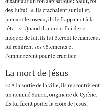
disant sur un ton sarcastique: Salut, roi


des Juifs!
Ils crachaient sur lui et,
30
prenant le roseau, ils le frappaient à la


tête.
Quand ils eurent fini de se
31
moquer de lui, ils lui ôtèrent le manteau,
lui remirent ses vêtements et

l’emmenèrent pour le crucifier.
La mort de Jésus


A la sortie de la ville, ils rencontrèrent
32
un nommé Simon, originaire de Cyrène.


Ils lui firent porter la croix de Jésus.