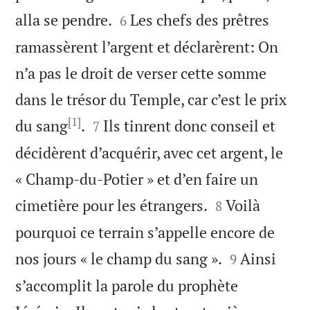


alla se pendre.
Les chefs des prêtres
6
ramassèrent l’argent et déclarèrent: On
n’a pas le droit de verser cette somme
dans le trésor du Temple, car c’est le prix
[1]


du sang
.
Ils tinrent donc conseil et
7
décidèrent d’acquérir, avec cet argent, le
« Champ-du-Potier » et d’en faire un


cimetière pour les étrangers.
Voilà
8
pourquoi ce terrain s’appelle encore de


nos jours « le champ du sang ».
Ainsi
9
s’accomplit la parole du prophète