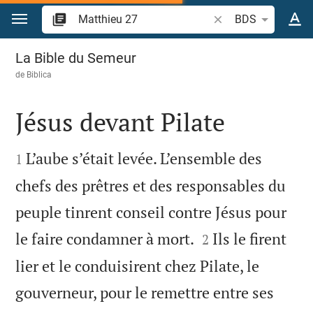
Aller vers contenu
Recherche d'un verse
BDS
Matthieu 27
La Bible du Semeur
de
Biblica
Jésus devant Pilate


L’aube s’était levée. L’ensemble des
1
chefs des prêtres et des responsables du
peuple tinrent conseil contre Jésus pour


le faire condamner à mort.
Ils le firent
2
lier et le conduisirent chez Pilate, le
gouverneur, pour le remettre entre ses