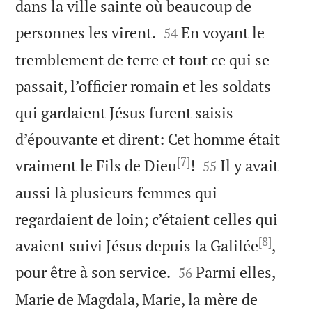
dans la ville sainte où beaucoup de


personnes les virent.
En voyant le
54
tremblement de terre et tout ce qui se
passait, l’officier romain et les soldats
qui gardaient Jésus furent saisis
d’épouvante et dirent: Cet homme était
[7]


vraiment le Fils de Dieu
!
Il y avait
55
aussi là plusieurs femmes qui
regardaient de loin; c’étaient celles qui
[8]
avaient suivi Jésus depuis la Galilée
,


pour être à son service.
Parmi elles,
56
Marie de Magdala, Marie, la mère de