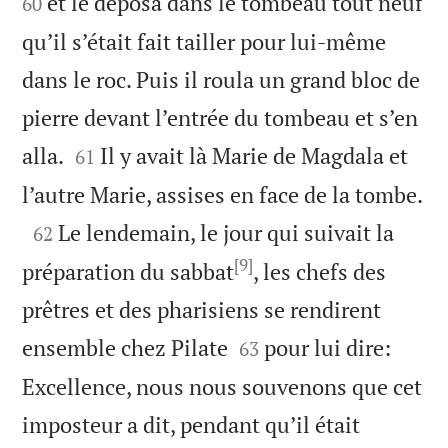
et le déposa dans le tombeau tout neuf
60
qu’il s’était fait tailler pour lui-même
dans le roc. Puis il roula un grand bloc de
pierre devant l’entrée du tombeau et s’en


alla.
Il y avait là Marie de Magdala et
61

l’autre Marie, assises en face de la tombe.

Le lendemain, le jour qui suivait la
62
[9]
préparation du sabbat
, les chefs des
prêtres et des pharisiens se rendirent


ensemble chez Pilate
pour lui dire:
63
Excellence, nous nous souvenons que cet
imposteur a dit, pendant qu’il était