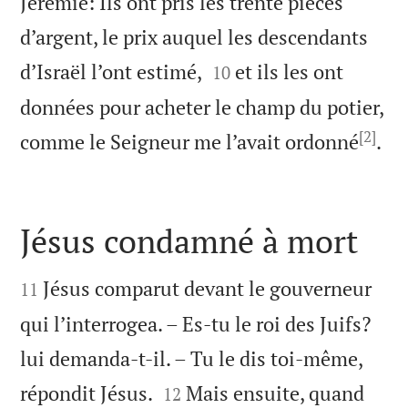
Jérémie: Ils ont pris les trente pièces
d’argent, le prix auquel les descendants


d’Israël l’ont estimé,
et ils les ont
10
données pour acheter le champ du potier,
[2]

comme le Seigneur me l’avait ordonné
.
Jésus condamné à mort


Jésus comparut devant le gouverneur
11
qui l’interrogea. – Es-tu le roi des Juifs?
lui demanda-t-il. – Tu le dis toi-même,


répondit Jésus.
Mais ensuite, quand
12