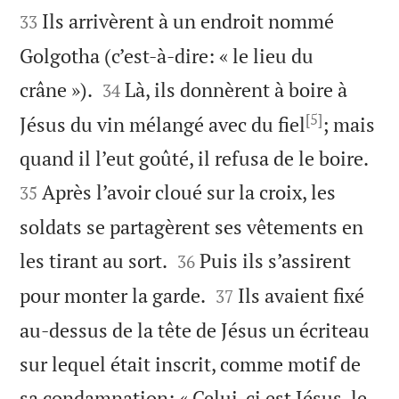
Ils arrivèrent à un endroit nommé
33
Golgotha (c’est-à-dire: « le lieu du


crâne »).
Là, ils donnèrent à boire à
34
[5]
Jésus du vin mélangé avec du fiel
; mais


quand il l’eut goûté, il refusa de le boire.
Après l’avoir cloué sur la croix, les
35
soldats se partagèrent ses vêtements en


les tirant au sort.
Puis ils s’assirent
36


pour monter la garde.
Ils avaient fixé
37
au-dessus de la tête de Jésus un écriteau
sur lequel était inscrit, comme motif de
sa condamnation: « Celui-ci est Jésus, le