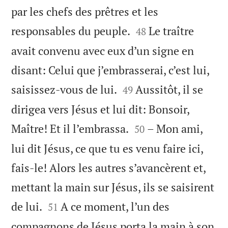
par les chefs des prêtres et les


responsables du peuple.
Le traître
48
avait convenu avec eux d’un signe en
disant: Celui que j’embrasserai, c’est lui,


saisissez-vous de lui.
Aussitôt, il se
49
dirigea vers Jésus et lui dit: Bonsoir,


Maître! Et il l’embrassa.
– Mon ami,
50
lui dit Jésus, ce que tu es venu faire ici,
fais-le! Alors les autres s’avancèrent et,
mettant la main sur Jésus, ils se saisirent


de lui.
A ce moment, l’un des
51
compagnons de Jésus porta la main à son