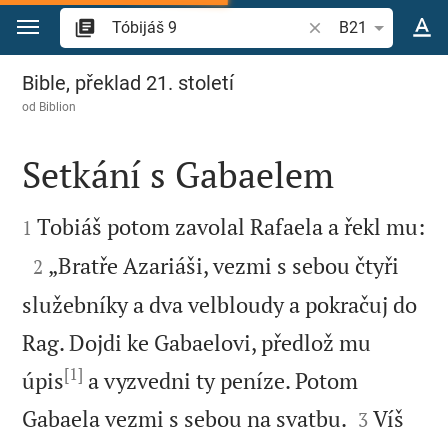
Přejít na obsah
Vyhledat biblický ve
B21
Tóbijáš 9
Bible, překlad 21. století
od
Biblion
Setkání s Gabaelem



Tobiáš potom zavolal Rafaela a řekl mu:
1

„Bratře Azariáši, vezmi s sebou čtyři
2
služebníky a dva velbloudy a pokračuj do
Rag. Dojdi ke Gabaelovi, předlož mu
[1]
úpis
a vyzvedni ty peníze. Potom


Gabaela vezmi s sebou na svatbu.
Víš
3