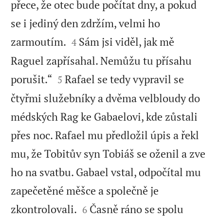
přece, že otec bude počítat dny, a pokud
se i jediný den zdržím, velmi ho


zarmoutím.
Sám jsi viděl, jak mě
4
Raguel zapřísahal. Nemůžu tu přísahu


porušit.“
Rafael se tedy vypravil se
5
čtyřmi služebníky a dvěma velbloudy do
médských Rag ke Gabaelovi, kde zůstali
přes noc. Rafael mu předložil úpis a řekl
mu, že Tobitův syn Tobiáš se oženil a zve
ho na svatbu. Gabael vstal, odpočítal mu
zapečetěné měšce a společně je


zkontrolovali.
Časně ráno se spolu
6