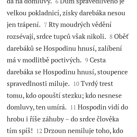


dá na domluvy.
Dům spravedlivého je
6
velkou pokladnicí, zisky darebáka nesou


jen trápení.
Rty moudrých vědění
7


rozsévají, srdce tupců však nikoli.
Oběť
8
darebáků se Hospodinu hnusí, zalíbení


má v modlitbě poctivých.
Cesta
9
darebáka se Hospodinu hnusí, stoupence


spravedlnosti miluje.
Tvrdý trest
10
tomu, kdo opouští stezku; kdo nesnese


domluvy, ten umírá.
Hospodin vidí do
11
hrobu i říše záhuby – do srdce člověka


tím spíš!
Drzoun nemiluje toho, kdo
12