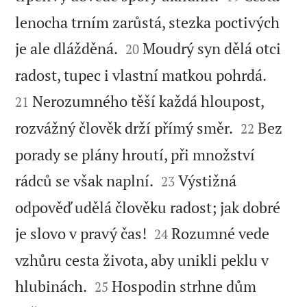
lenocha trním zarůstá, stezka poctivých


je ale dlážděná.
Moudrý syn dělá otci
20


radost, tupec i vlastní matkou pohrdá.
Nerozumného těší každá hloupost,
21


rozvážný člověk drží přímý směr.
Bez
22
porady se plány hroutí, při množství


rádců se však naplní.
Výstižná
23
odpověď udělá člověku radost; jak dobré


je slovo v pravý čas!
Rozumné vede
24
vzhůru cesta života, aby unikli peklu v


hlubinách.
Hospodin strhne dům
25