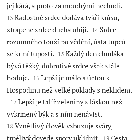


jej kárá, a proto za moudrými nechodí.
Radostné srdce dodává tváři krásu,
13


ztrápené srdce ducha ubíjí.
Srdce
14
rozumného touží po vědění, ústa tupců


se krmí tupostí.
Každý den chudáka
15
bývá těžký, dobrotivé srdce však stále


hoduje.
Lepší je málo s úctou k
16

Hospodinu než velké poklady s neklidem.

Lepší je talíř zeleniny s láskou než
17


vykrmený býk a s ním nenávist.
Vznětlivý člověk vzbuzuje sváry,
18


trpělivý dovede spory uklidnit.
Cesta
19