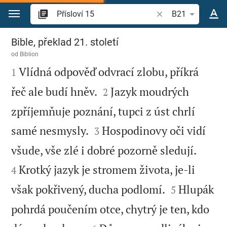
Přejít na obsah
Vyhledat biblický ve
B21
Přísloví 15
Bible, překlad 21. století
od
Biblion

Vlídná odpověď odvrací zlobu, příkrá
1


řeč ale budí hněv.
Jazyk moudrých
2
zpříjemňuje poznání, tupci z úst chrlí


samé nesmysly.
Hospodinovy oči vidí
3


všude, vše zlé i dobré pozorně sledují.
Krotký jazyk je stromem života, je-li
4


však pokřivený, ducha podlomí.
Hlupák
5
pohrdá poučením otce, chytrý je ten, kdo