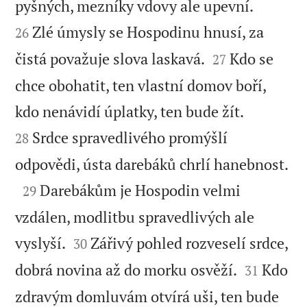


pyšných, mezníky vdovy ale upevní.
Zlé úmysly se Hospodinu hnusí, za
26


čistá považuje slova laskavá.
Kdo se
27
chce obohatit, ten vlastní domov boří,


kdo nenávidí úplatky, ten bude žít.
Srdce spravedlivého promýšlí
28

odpovědi, ústa darebáků chrlí hanebnost.

Darebákům je Hospodin velmi
29
vzdálen, modlitbu spravedlivých ale


vyslyší.
Zářivý pohled rozveselí srdce,
30


dobrá novina až do morku osvěží.
Kdo
31
zdravým domluvám otvírá uši, ten bude