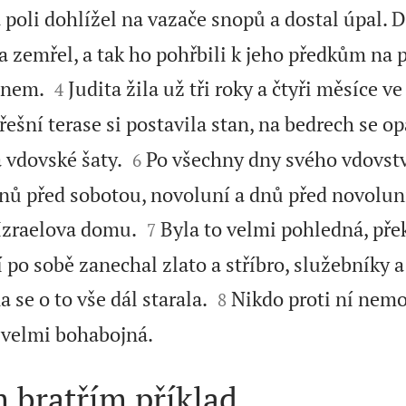
 poli dohlížel na vazače snopů a dostal úpal. 
a zemřel, a tak ho pohřbili k jeho předkům na 


onem.
Judita žila už tři roky a čtyři měsíce 
4
řešní terase si postavila stan, na bedrech se o


 vdovské šaty.
Po všechny dny svého vdovství
6
nů před sobotou, novoluní a dnů před novolun


 Izraelova domu.
Byla to velmi pohledná, pře
7
 po sobě zanechal zlato a stříbro, služebníky a


 se o to vše dál starala.
Nikdo proti ní nemo
8

a velmi bohabojná.
 bratřím příklad