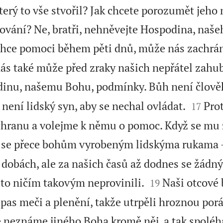
erý to vše stvořil? Jak chcete porozumět jeho
ování? Ne, bratři, nehněvejte Hospodina, naš
chce pomoci během pěti dnů, může nás zachráni
nás také může před zraky našich nepřátel zahub
inu, našemu Bohu, podmínky. Bůh není člověk


není lidský syn, aby se nechal ovládat.
Prot
17
hranu a volejme k němu o pomoc. Když se mu zl
se přece bohům vyrobeným lidskýma rukama –
h dobách, ale za našich časů až dodnes se žádn


sto ničím takovým neprovinili.
Naši otcové 
19
as meči a plenění, takže utrpěli hroznou por
 neznáme jiného Boha kromě něj, a tak spolé