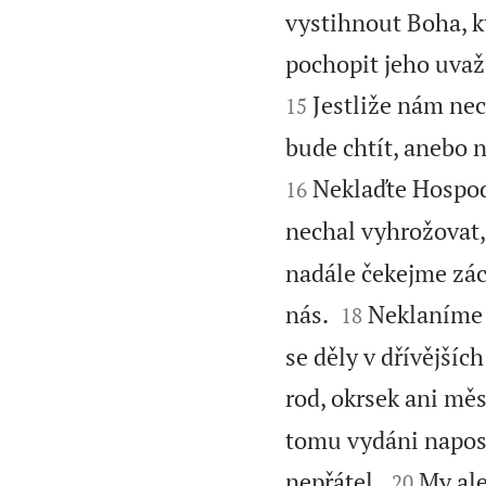
vystihnout Boha, kt
pochopit jeho uvaž
Jestliže nám ne
15
bude chtít, anebo 
Neklaďte Hospod
16
nechal vyhrožovat, 
nadále čekejme zác


nás.
Neklaníme 
18
se děly v dřívějšíc
rod, okrsek ani mě
tomu vydáni naposp


nepřátel.
My ale
20