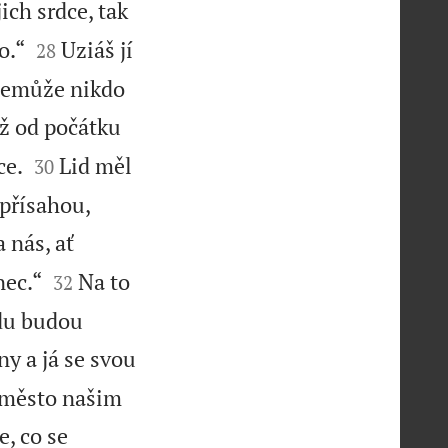
ich srdce, tak


o.“
Uziáš jí
28
 nemůže nikdo
Už od počátku


ce.
Lid měl
30
 přísahou,
 nás, ať


nec.“
Na to
32
odu budou
ny a já se svou
t město našim
e, co se