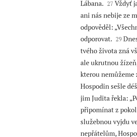


Lábana.
Vždyť j
27
ani nás nebije ze m
odpověděl: „Všechno


odporovat.
Dnes
29
tvého života zná v
ale ukrutnou žízeň,
kterou nemůžeme z
Hospodin sešle déšť
jim Judita řekla: 
připomínat z pokol
služebnou vyjdu ve
nepřátelům, Hospod