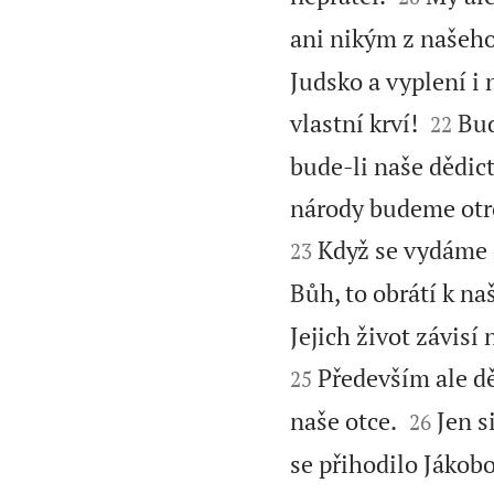
ani nikým z našeh
Judsko a vyplení i 


vlastní krví!
Bud
22
bude-li naše dědict
národy budeme otro
Když se vydáme 
23
Bůh, to obrátí k na
Jejich život závisí
Především ale d
25


naše otce.
Jen s
26
se přihodilo Jákob