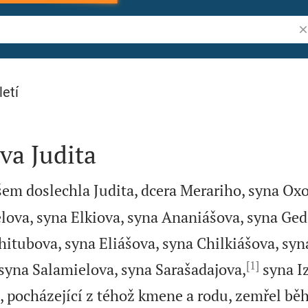
Vy
letí
va Judita
em doslechla Judita, dcera Merariho, syna Oxo
elova, syna Elkiova, syna Ananiášova, syna Ge
hitubova, syna Eliášova, syna Chilkiášova, syn
[1]
syna Salamielova, syna Sarašadajova,
syna Iz
, pocházející z téhož kmene a rodu, zemřel bě