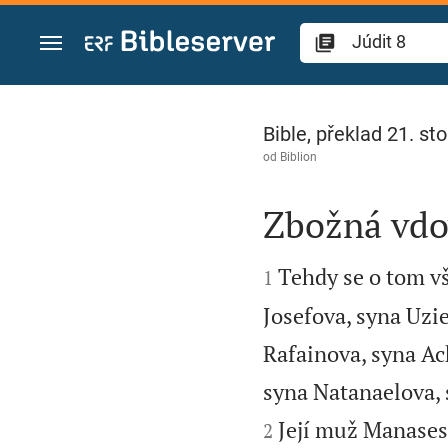
Přejít na obsah
Júdit 8
Bible, překlad 21. sto
od
Biblion
Zbožná vdo


Tehdy se o tom vš
1
Josefova, syna Uzi
Rafainova, syna Ac
syna Natanaelova, 
Její muž Manases
2