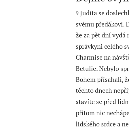


Judita se doslechl
9
svému předákovi. Do
že za pět dní vydá
správkyni celého s
Charmise na návšt
Betulie. Nebylo spr
Bohem přísahali, 
těchto dnech nepři
stavíte se před lid
přitom nic nechápe
lidského srdce a n