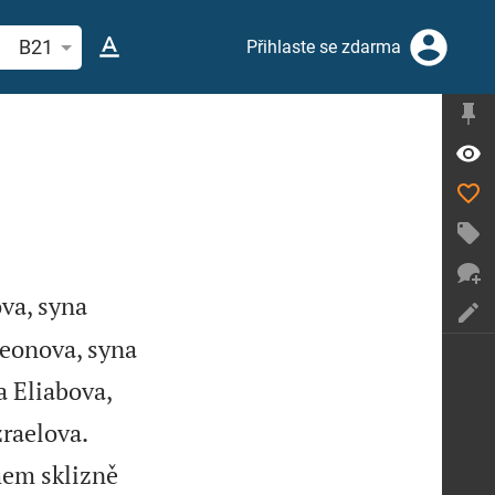
hledat biblický verš nebo slovo
B21
Přihlaste se zdarma
va, syna
deonova, syna
a Eliabova,


raelova.
hem sklizně