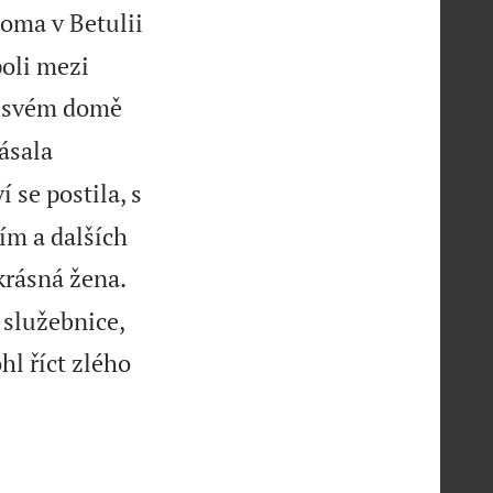
Doma v Betulii
poli mezi
ve svém domě
pásala
 se postila, s
ím a dalších
krásná žena.
 služebnice,
hl říct zlého