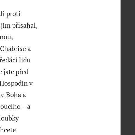
li proti
jim přísahal,
bnou,
Chabrise a
předáci lidu
 jste před
 Hospodin v
te Boha a
oucího – a
hloubky
chcete