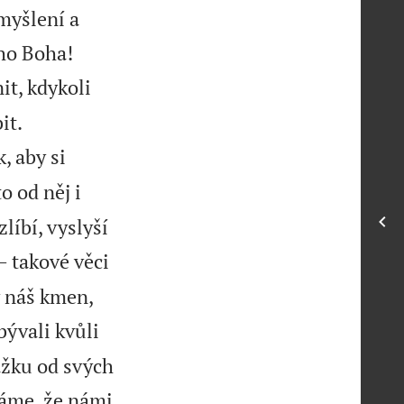
 myšlení a


eho Boha!
t, kdykoli


it.
, aby si
o od něj i
íbí, vyslyší
 takové věci
ý náš kmen,
bývali kvůli
ážku od svých
háme, že námi