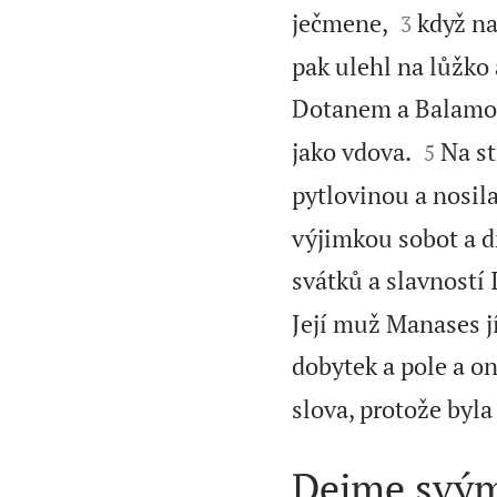


ječmene,
když na
3
pak ulehl na lůžko 
Dotanem a Balam


jako vdova.
Na st
5
pytlovinou a nosila
výjimkou sobot a d
svátků a slavností
Její muž Manases jí
dobytek a pole a ona
slova, protože byl
Dejme svým