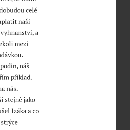
 dobudou celé
platit naší
 vyhnanství, a
dekoli mezi


adávkou.
podin, náš
řím příklad.


na nás.
 stejně jako
šel Izáka a co
 strýce