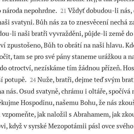


o národa nepohrdne.
Vždyť dobudou-li nás,
21
naši svatyni. Bůh nás za to znesvěcení nechá za
ou-li naši bratři vyvražděni, půjde-li země do
ví zpustošeno, Bůh to obrátí na naši hlavu. K
čit, tam se pro své pány staneme urážkou a n
do otroctví, nezískáme tím žádnou přízeň. Hos


ší potupě.
Nuže, bratři, dejme teď svým brat
24
 na nás. Osud svatyně, chrámu i oltáře, spočívá 
ěkujme Hospodinu, našemu Bohu, že nás zkouší
i vzpomeňte, jak naložil s Abrahamem, jak zkou
ovi, když v syrské Mezopotámii pásl ovce svého