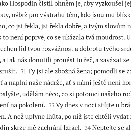
ako Hospodin čistil ohněm je, aby vyzkoušel jej
sty, nýbrž pro výstrahu těm, kdo jsou mu blízk
, co jsi řekla, jsi řekla dobře, a tvým slovům
 to není poprvé, co se ukázala tvá moudrost. 
šechen lid tvou rozvážnost a dobrotu tvého srd
 a tak nás donutili pronést tu řeč, a zavázat se


rušit.
Ty jsi ale zbožná žena; pomodli se za
31
 a naplní naše nádrže, ať s námi ještě není ko
„Poslyšte, udělám něco, co si potomci našeho r


ení na pokolení.
Vy dnes v noci stůjte u brá
33
n. A než uplyne lhůta, po níž jste chtěli vyda


in skrze mě zachrání Izrael.
Neptejte se al
34