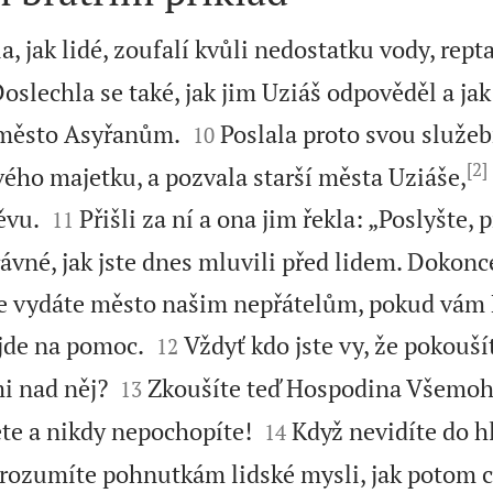
a, jak lidé, zoufalí kvůli nedostatku vody, repta
slechla se také, jak jim Uziáš odpověděl a jak 


 město Asyřanům.
Poslala proto svou služe
10
[2]
vého majetku, a pozvala starší města Uziáše,


ěvu.
Přišli za ní a ona jim řekla: „Poslyšte, 
11
ávné, jak jste dnes mluvili před lidem. Dokonce
že vydáte město našim nepřátelům, pokud vám


jde na pomoc.
Vždyť kdo jste vy, že pokouší
12


mi nad něj?
Zkoušíte teď Hospodina Všemoh
13


te a nikdy nepochopíte!
Když nevidíte do 
14
erozumíte pohnutkám lidské mysli, jak potom 