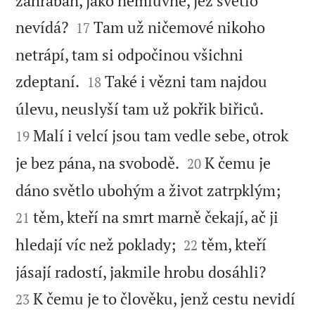
zahrabán, jako nemluvně, jež světlo


nevídá?
Tam už ničemové nikoho
17
netrápí, tam si odpočinou všichni


zdeptaní.
Také i vězni tam najdou
18


úlevu, neuslyší tam už pokřik biřiců.
Malí i velcí jsou tam vedle sebe, otrok
19


je bez pána, na svobodě.
K čemu je
20


dáno světlo ubohým a život zatrpklým;
těm, kteří na smrt marně čekají, ač ji
21


hledají víc než poklady;
těm, kteří
22


jásají radostí, jakmile hrobu dosáhli?
K čemu je to člověku, jenž cestu nevidí
23