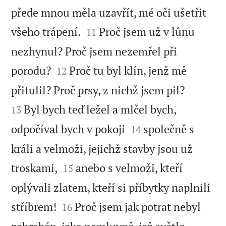
přede mnou měla uzavřít, mé oči ušetřit


všeho trápení.
Proč jsem už v lůnu
11
nezhynul? Proč jsem nezemřel při


porodu?
Proč tu byl klín, jenž mě
12


přitulil? Proč prsy, z nichž jsem pil?
Byl bych teď ležel a mlčel bych,
13


odpočíval bych v pokoji
společně s
14
králi a velmoži, jejichž stavby jsou už


troskami,
anebo s velmoži, kteří
15
oplývali zlatem, kteří si příbytky naplnili


stříbrem!
Proč jsem jak potrat nebyl
16