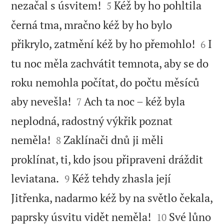


nezačal s úsvitem!
Kéž by ho pohltila
5
černá tma, mračno kéž by ho bylo


přikrylo, zatmění kéž by ho přemohlo!
I
6
tu noc měla zachvátit temnota, aby se do
roku nemohla počítat, do počtu měsíců


aby nevešla!
Ach ta noc – kéž byla
7
neplodná, radostný výkřik poznat


neměla!
Zaklínači dnů ji měli
8
proklínat, ti, kdo jsou připraveni dráždit


leviatana.
Kéž tehdy zhasla její
9
Jitřenka, nadarmo kéž by na světlo čekala,


paprsky úsvitu vidět neměla!
Své lůno
10