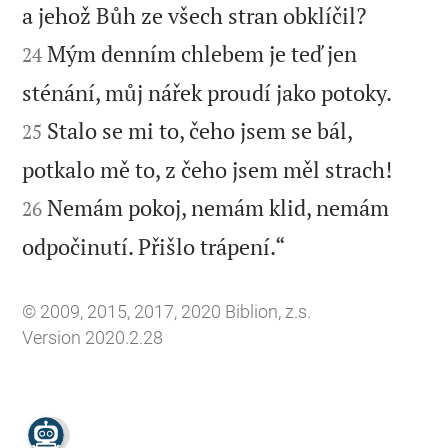


a jehož Bůh ze všech stran obklíčil?
Mým denním chlebem je teď jen
24


sténání, můj nářek proudí jako potoky.
Stalo se mi to, čeho jsem se bál,
25


potkalo mě to, z čeho jsem měl strach!
Nemám pokoj, nemám klid, nemám
26

odpočinutí. Přišlo trápení.“
© 2009, 2015, 2017, 2020 Biblion, z.s.
Version 2020.2.28