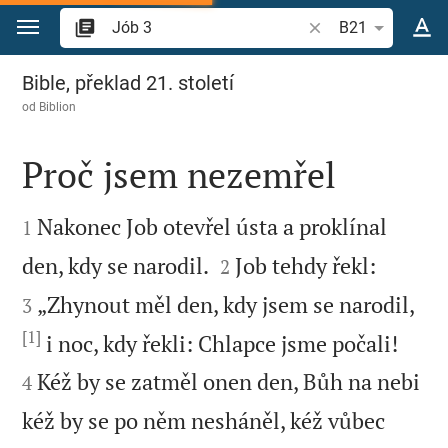
Přejít na obsah
Vyhledat biblický ve
B21
Jób 3
Bible, překlad 21. století
od
Biblion
Proč jsem nezemřel


Nakonec Job otevřel ústa a proklínal
1




den, kdy se narodil.
Job tehdy řekl:
2
„Zhynout měl den, kdy jsem se narodil,
3
[1]


i noc, kdy řekli: Chlapce jsme počali!
Kéž by se zatměl onen den, Bůh na nebi
4
kéž by se po něm nesháněl, kéž vůbec