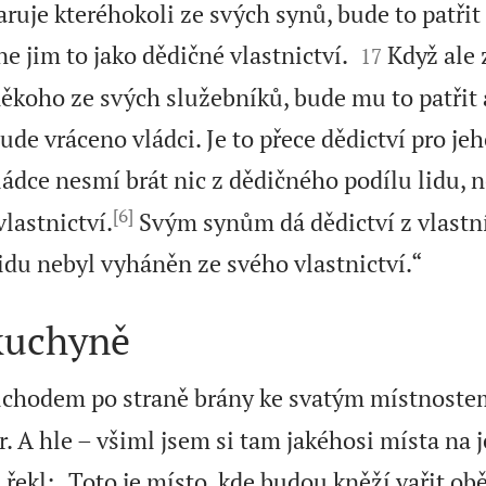
ruje kteréhokoli ze svých synů, bude to patřit 


 jim to jako dědičné vlastnictví.
Když ale 
17
někoho ze svých služebníků, bude mu to patřit 
ude vráceno vládci. Je to přece dědictví pro je
ádce nesmí brát nic z dědičného podílu lidu, n
[6]
vlastnictví.
Svým synům dá dědictví z vlastn

idu nebyl vyháněn ze svého vlastnictví.“
kuchyně
ůchodem po straně brány ke svatým místnostem
. A hle – všiml jsem si tam jakéhosi místa na
řekl: „Toto je místo, kde budou kněží vařit ob