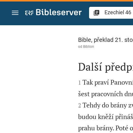
Přejít na obsah
Ezechiel 46
Bible, překlad 21. sto
od
Biblion
Další předpi


Tak praví Panovn
1
šest pracovních dnů
Tehdy do brány zve
2
budou kněží přináš
prahu brány. Poté o