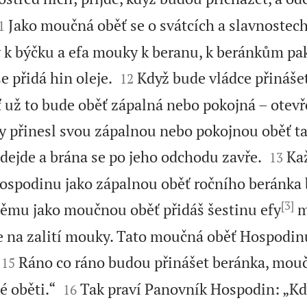

Jako moučná oběť se o svátcích a slavnostec
1
 k býčku a efa mouky k beranu, k beránkům pak


e přidá hin oleje.
Když bude vládce přináš
12
ť už to bude oběť zápalná nebo pokojná – otev
y přinesl svou zápalnou nebo pokojnou oběť ta


odejde a brána se po jeho odchodu zavře.
Ka
13
Hospodinu jako zápalnou oběť ročního beránka 
[3]
němu jako moučnou oběť přidáš šestinu efy
m
e na zalití mouky. Tato moučná oběť Hospodinu 


Ráno co ráno budou přinášet beránka, mou
15


é oběti.“
Tak praví Panovník Hospodin: „Kd
16