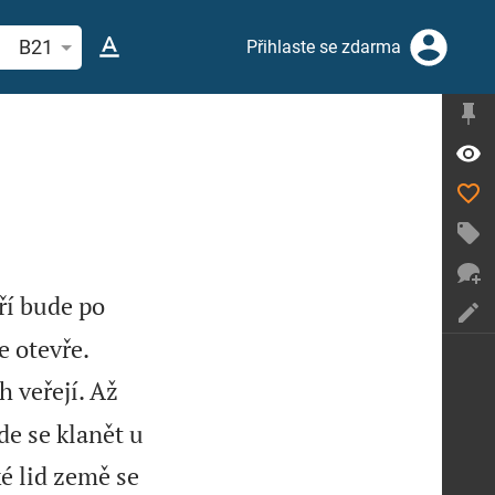
hledat biblický verš nebo slovo
B21
Přihlaste se zdarma
ří bude po


e otevře.
h veřejí. Až
de se klanět u
é lid země se