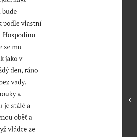
h bude
 podle vlastní
et Hospodinu
ře se mu
k jako v
ždý den, ráno


bez vady.
ouky a
je stálé a
čnou oběť a
yž vládce ze