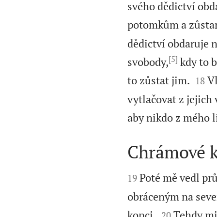
svého dědictví obda
potomkům a zůstane
dědictví obdaruje 
[5]
svobody,
kdy to b


to zůstat jim.
Vl
18
vytlačovat z jejich 
aby nikdo z mého l
Chrámové 


Poté mě vedl pr
19
obráceným na sever


konci.
Tehdy mi 
20