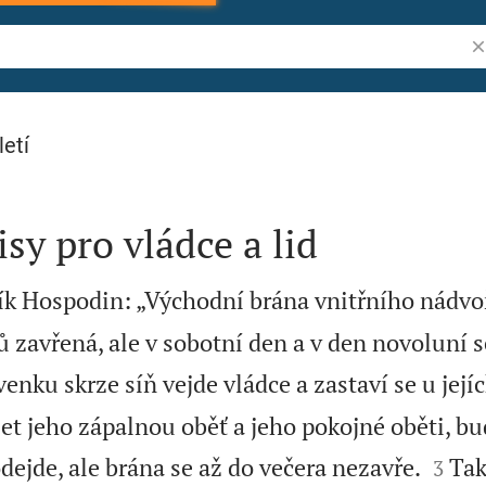
Vy
letí
sy pro vládce a lid
ík Hospodin: „Východní brána vnitřního nádvo
 zavřená, ale v sobotní den a v den novoluní s
nku skrze síň vejde vládce a zastaví se u jejíc
et jeho zápalnou oběť a jeho pokojné oběti, bu


dejde, ale brána se až do večera nezavře.
Tak
3