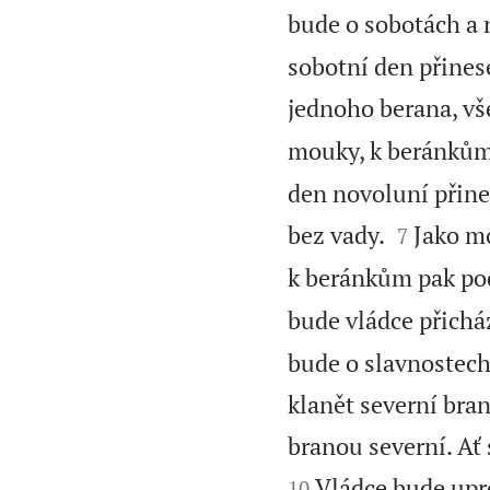
bude o sobotách a 
sobotní den přines
jednoho berana, vš
mouky, k beránkům 
den novoluní přine


bez vady.
Jako m
7
k beránkům pak podl
bude vládce přicház
bude o slavnostech 
klanět severní bran
branou severní. Ať 
Vládce bude upro
10