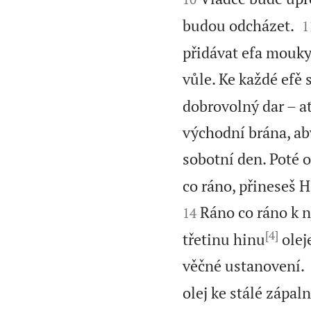

budou odcházet.
1
přidávat efa mouky
vůle. Ke každé efě s
dobrovolný dar – a
východní brána, ab
sobotní den. Poté 
co ráno, přineseš 
Ráno co ráno k 
14
[4]
třetinu hinu
olej
věčné ustanovení.
olej ke stálé zápaln