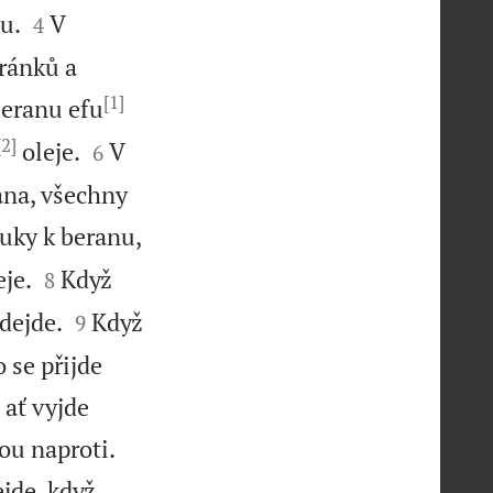


u.
V
4
ránků a
[1]
beranu efu
[2]


oleje.
V
6
ana, všechny
uky k beranu,


je.
Když
8


dejde.
Když
9
 se přijde
 ať vyjde


nou naproti.
jde, když