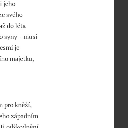
i jeho
ze svého
až do léta
ho syny – musí
esmí je
ího majetku,
 pro kněží,
 jeho západním
ěti odškodnění