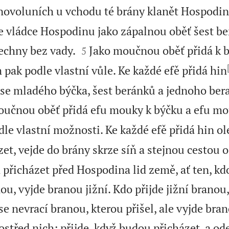
novoluních u vchodu té brány klanět Hospodin
e vládce Hospodinu jako zápalnou oběť šest be


echny bez vady.
Jako moučnou oběť přidá k 
5
pak podle vlastní vůle. Ke každé efě přidá hin
se mladého býčka, šest beránků a jednoho ber
oučnou oběť přidá efu mouky k býčku a efu mo
e vlastní možnosti. Ke každé efě přidá hin ole
et, vejde do brány skrze síň a stejnou cestou o
přicházet před Hospodina lid země, ať ten, kdo
ou, vyjde branou jižní. Kdo přijde jižní branou,
se nevrací branou, kterou přišel, ale vyjde bra
střed nich; přijde, když budou přicházet, a ode