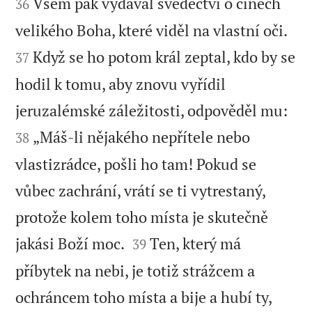
Všem pak vydával svědectví o činech
36


velikého Boha, které viděl na vlastní oči.
Když se ho potom král zeptal, kdo by se
37
hodil k tomu, aby znovu vyřídil


jeruzalémské záležitosti, odpověděl mu:
„Máš-li nějakého nepřítele nebo
38
vlastizrádce, pošli ho tam! Pokud se
vůbec zachrání, vrátí se ti vytrestaný,
protože kolem toho místa je skutečně


jakási Boží moc.
Ten, který má
39
příbytek na nebi, je totiž strážcem a
ochráncem toho místa a bije a hubí ty,