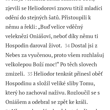
zjevili se Heliodorovi znovu titíž mladíci
odění do stejných šatů. Přistoupili k
němu a řekli: „Buď velice vděčný
veleknězi Oniášovi, neboť díky němu ti


Hospodin daroval život.
Dostal jsi z
34
Nebes za vyučenou, proto všem rozhlašuj
velkolepou Boží moc!“ Po těch slovech


zmizeli.
Heliodor tenkrát přinesl oběť
35
Hospodinu a složil veliké sliby Tomu,
který ho zachoval naživu. Rozloučil se s


Oniášem a odebral se zpět ke králi.