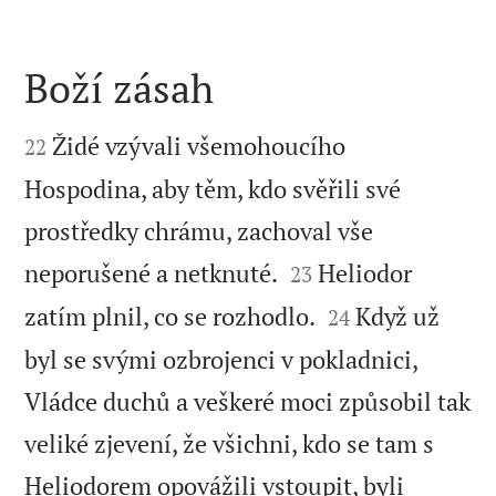
Boží zásah


Židé vzývali všemohoucího
22
Hospodina, aby těm, kdo svěřili své
prostředky chrámu, zachoval vše


neporušené a netknuté.
Heliodor
23


zatím plnil, co se rozhodlo.
Když už
24
byl se svými ozbrojenci v pokladnici,
Vládce duchů a veškeré moci způsobil tak
veliké zjevení, že všichni, kdo se tam s
Heliodorem opovážili vstoupit, byli