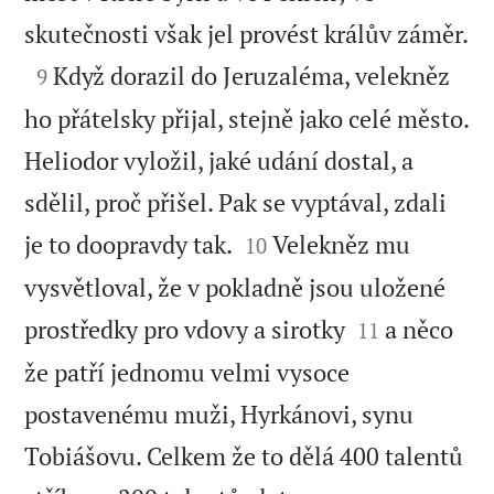

skutečnosti však jel provést králův záměr.

Když dorazil do Jeruzaléma, velekněz
9
ho přátelsky přijal, stejně jako celé město.
Heliodor vyložil, jaké udání dostal, a
sdělil, proč přišel. Pak se vyptával, zdali


je to doopravdy tak.
Velekněz mu
10
vysvětloval, že v pokladně jsou uložené


prostředky pro vdovy a sirotky
a něco
11
že patří jednomu velmi vysoce
postavenému muži, Hyrkánovi, synu
Tobiášovu. Celkem že to dělá 400 talentů