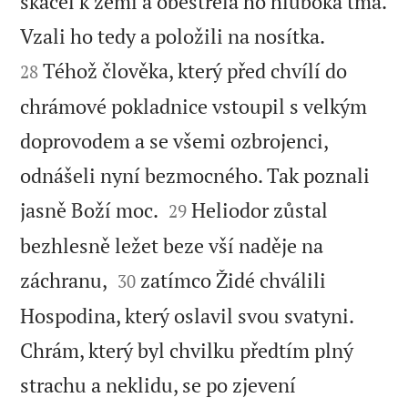
skácel k zemi a obestřela ho hluboká tma.


Vzali ho tedy a položili na nosítka.
Téhož člověka, který před chvílí do
28
chrámové pokladnice vstoupil s velkým
doprovodem a se všemi ozbrojenci,
odnášeli nyní bezmocného. Tak poznali


jasně Boží moc.
Heliodor zůstal
29
bezhlesně ležet beze vší naděje na


záchranu,
zatímco Židé chválili
30
Hospodina, který oslavil svou svatyni.
Chrám, který byl chvilku předtím plný
strachu a neklidu, se po zjevení