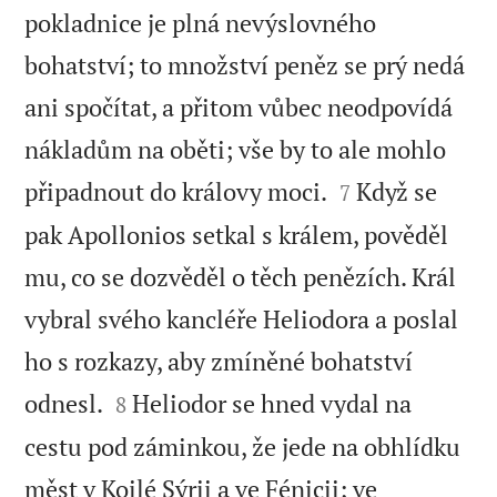
pokladnice je plná nevýslovného
bohatství; to množství peněz se prý nedá
ani spočítat, a přitom vůbec neodpovídá
nákladům na oběti; vše by to ale mohlo


připadnout do královy moci.
Když se
7
pak Apollonios setkal s králem, pověděl
mu, co se dozvěděl o těch penězích. Král
vybral svého kancléře Heliodora a poslal
ho s rozkazy, aby zmíněné bohatství


odnesl.
Heliodor se hned vydal na
8
cestu pod záminkou, že jede na obhlídku
měst v Koilé Sýrii a ve Fénicii; ve