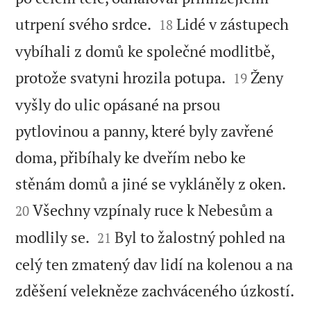


utrpení svého srdce.
Lidé v zástupech
18
vybíhali z domů ke společné modlitbě,


protože svatyni hrozila potupa.
Ženy
19
vyšly do ulic opásané na prsou
pytlovinou a panny, které byly zavřené
doma, přibíhaly ke dveřím nebo ke


stěnám domů a jiné se vykláněly z oken.
Všechny vzpínaly ruce k Nebesům a
20


modlily se.
Byl to žalostný pohled na
21
celý ten zmatený dav lidí na kolenou a na

zděšení velekněze zachváceného úzkostí.