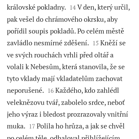


královské pokladny.
V den, který určil,
14
pak vešel do chrámového okrsku, aby
pořídil soupis pokladů. Po celém městě


zavládlo nesmírné zděšení.
Kněží se
15
ve svých rouchách vrhli před oltář a
volali k Nebesům, která stanovila, že se
tyto vklady mají vkladatelům zachovat


neporušené.
Každého, kdo zahlédl
16
veleknězovu tvář, zabolelo srdce, neboť
jeho výraz i bledost prozrazovaly vnitřní


muka.
Polila ho hrůza, a jak se chvěl
17
po celém těle, odhaloval přihlížejícím