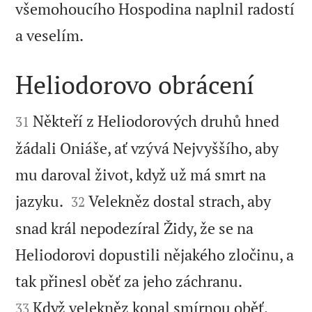
všemohoucího Hospodina naplnil radostí

a veselím.
Heliodorovo obrácení


Někteří z Heliodorových druhů hned
31
žádali Oniáše, ať vzývá Nejvyššího, aby
mu daroval život, když už má smrt na


jazyku.
Velekněz dostal strach, aby
32
snad král nepodezíral Židy, že se na
Heliodorovi dopustili nějakého zločinu, a


tak přinesl oběť za jeho záchranu.
Když velekněz konal smírnou oběť,
33