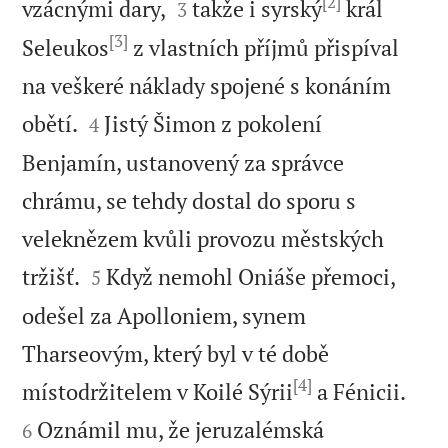
[2]


vzácnými dary,
takže i syrský
král
3
[3]
Seleukos
z vlastních příjmů přispíval
na veškeré náklady spojené s konáním


obětí.
Jistý Šimon z pokolení
4
Benjamín, ustanovený za správce
chrámu, se tehdy dostal do sporu s
veleknězem kvůli provozu městských


tržišť.
Když nemohl Oniáše přemoci,
5
odešel za Apolloniem, synem
Tharseovým, který byl v té době
[4]


místodržitelem v Koilé Sýrii
a Fénicii.
Oznámil mu, že jeruzalémská
6