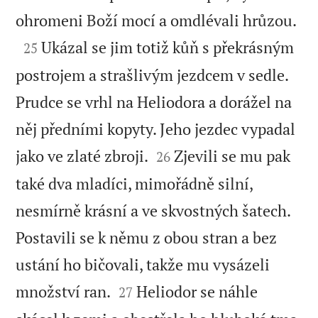

ohromeni Boží mocí a omdlévali hrůzou.

Ukázal se jim totiž kůň s překrásným
25
postrojem a strašlivým jezdcem v sedle.
Prudce se vrhl na Heliodora a dorážel na
něj předními kopyty. Jeho jezdec vypadal


jako ve zlaté zbroji.
Zjevili se mu pak
26
také dva mladíci, mimořádně silní,
nesmírně krásní a ve skvostných šatech.
Postavili se k němu z obou stran a bez
ustání ho bičovali, takže mu vysázeli


množství ran.
Heliodor se náhle
27