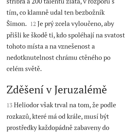
stříbra a 200 talentů zlata, v rozporu s
tím, co klamně udal ten bezbožník


Šimon.
Je prý zcela vyloučeno, aby
12
přišli ke škodě ti, kdo spoléhají na svatost
tohoto místa a na vznešenost a
nedotknutelnost chrámu ctěného po

celém světě.
Zděšení v Jeruzalémě


Heliodor však trval na tom, že podle
13
rozkazů, které má od krále, musí být
prostředky každopádně zabaveny do