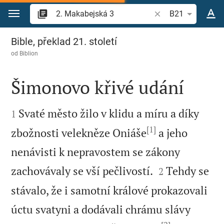
Přejít na obsah
Vyhledat biblický ve
B21
2. Makabejská 3
Bible, překlad 21. století
od
Biblion
Šimonovo křivé udání


Svaté město žilo v klidu a míru a díky
1
[1]
zbožnosti velekněze Oniáše
a jeho
nenávisti k nepravostem se zákony


zachovávaly se vší pečlivostí.
Tehdy se
2
stávalo, že i samotní králové prokazovali
úctu svatyni a dodávali chrámu slávy