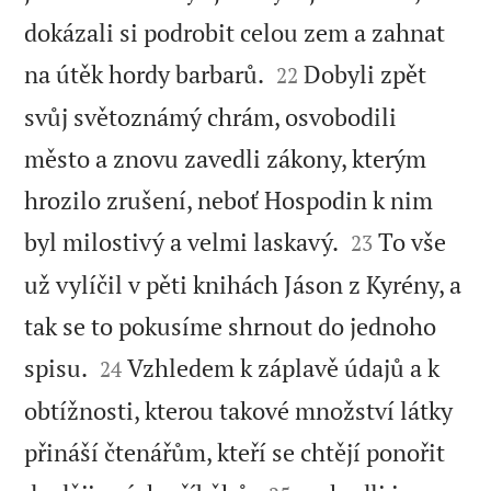
dokázali si podrobit celou zem a zahnat


na útěk hordy barbarů.
Dobyli zpět
22
svůj světoznámý chrám, osvobodili
město a znovu zavedli zákony, kterým
hrozilo zrušení, neboť Hospodin k nim


byl milostivý a velmi laskavý.
To vše
23
už vylíčil v pěti knihách Jáson z Kyrény, a
tak se to pokusíme shrnout do jednoho


spisu.
Vzhledem k záplavě údajů a k
24
obtížnosti, kterou takové množství látky
přináší čtenářům, kteří se chtějí ponořit