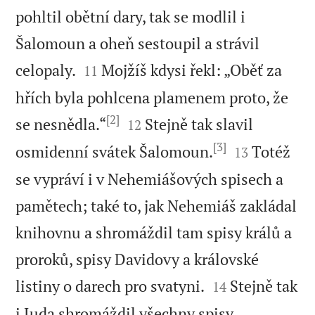
pohltil obětní dary, tak se modlil i
Šalomoun a oheň sestoupil a strávil


celopaly.
Mojžíš kdysi řekl: „Oběť za
11
hřích byla pohlcena plamenem proto, že
[2]


se nesnědla.“
Stejně tak slavil
12
[3]


osmidenní svátek Šalomoun.
Totéž
13
se vypráví i v Nehemiášových spisech a
pamětech; také to, jak Nehemiáš zakládal
knihovnu a shromáždil tam spisy králů a
proroků, spisy Davidovy a královské


listiny o darech pro svatyni.
Stejně tak
14
i Juda shromáždil všechny spisy