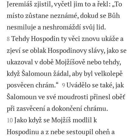
Jeremiáš zjistil, vyčetl jim to a řekl: „To
místo zůstane neznámé, dokud se Bůh


nesmiluje a neshromáždí svůj lid.
Tehdy Hospodin ty věci znovu ukáže a
8
zjeví se oblak Hospodinovy slávy, jako se
ukazoval v době Mojžíšově nebo tehdy,
když Šalomoun žádal, aby byl velkolepě


posvěcen chrám.“
Uvádělo se také, jak
9
Šalomoun ve své moudrosti přinesl oběť


při zasvěcení a dokončení chrámu.
Jako když se Mojžíš modlil k
10
Hospodinu a z nebe sestoupil oheň a