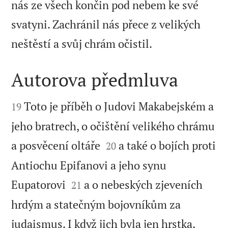
nás ze všech končin pod nebem ke své
svatyni. Zachránil nás přece z velikých

neštěstí a svůj chrám očistil.
Autorova předmluva


Toto je příběh o Judovi Makabejském a
19
jeho bratrech, o očištění velikého chrámu


a posvěcení oltáře
a také o bojích proti
20
Antiochu Epifanovi a jeho synu


Eupatorovi
a o nebeských zjeveních
21
hrdým a statečným bojovníkům za
judaismus. I když jich byla jen hrstka,