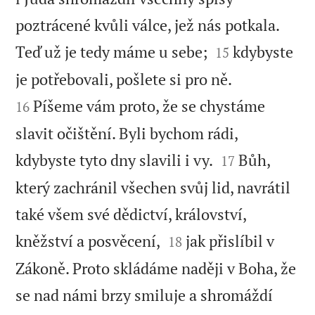
poztrácené kvůli válce, jež nás potkala.


Teď už je tedy máme u sebe;
kdybyste
15


je potřebovali, pošlete si pro ně.
Píšeme vám proto, že se chystáme
16
slavit očištění. Byli bychom rádi,


kdybyste tyto dny slavili i vy.
Bůh,
17
který zachránil všechen svůj lid, navrátil
také všem své dědictví, království,


kněžství a posvěcení,
jak přislíbil v
18
Zákoně. Proto skládáme naději v Boha, že
se nad námi brzy smiluje a shromáždí