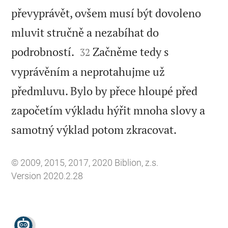
převyprávět, ovšem musí být dovoleno
mluvit stručně a nezabíhat do


podrobností.
Začněme tedy s
32
vyprávěním a neprotahujme už
předmluvu. Bylo by přece hloupé před
započetím výkladu hýřit mnoha slovy a

samotný výklad potom zkracovat.
© 2009, 2015, 2017, 2020 Biblion, z.s.
Version 2020.2.28