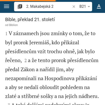
Přejít na obsah
Vyhledat biblický ve
B21
2. Makabejská 2
Bible, překlad 21. století
od
Biblion

V záznamech jsou zmínky o tom, že to
1
byl prorok Jeremiáš, kdo přikázal
přesídlencům vzít trochu ohně, jak bylo


řečeno,
a že tento prorok přesídlencům
2
předal Zákon a nařídil jim, aby
nezapomínali na Hospodinova přikázání
a aby se nedali obloudit pohledem na

zlaté a stříbrné sošky a na jejich nádheru.

A také dalšími podobnými slovy je