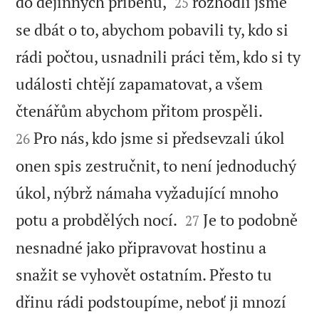


do dějinných příběhů,
rozhodli jsme
25
se dbát o to, abychom pobavili ty, kdo si
rádi počtou, usnadnili práci těm, kdo si ty
události chtějí zapamatovat, a všem


čtenářům abychom přitom prospěli.
Pro nás, kdo jsme si předsevzali úkol
26
onen spis zestručnit, to není jednoduchý
úkol, nýbrž námaha vyžadující mnoho


potu a probdělých nocí.
Je to podobně
27
nesnadné jako připravovat hostinu a
snažit se vyhovět ostatním. Přesto tu
dřinu rádi podstoupíme, neboť ji mnozí