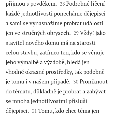


přijmou s povděkem.
Podrobné líčení
28
každé jednotlivosti ponecháme dějepisci
a sami se vynasnažíme probrat události


jen ve stručných obrysech.
Vždyť jako
29
stavitel nového domu má na starosti
celou stavbu, zatímco ten, kdo se věnuje
jeho výmalbě a výzdobě, hledá jen
vhodné okrasné prostředky, tak podobně


je tomu i v našem případě.
Proniknout
30
do tématu, důkladně je probrat a zabývat
se mnoha jednotlivostmi přísluší


dějepisci.
Tomu, kdo chce téma jen
31