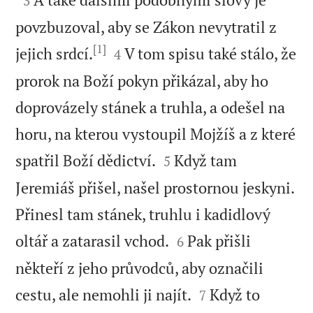
3
povzbuzoval, aby se Zákon nevytratil z
[1]


jejich srdcí.
V tom spisu také stálo, že
4
prorok na Boží pokyn přikázal, aby ho
doprovázely stánek a truhla, a odešel na
horu, na kterou vystoupil Mojžíš a z které


spatřil Boží dědictví.
Když tam
5
Jeremiáš přišel, našel prostornou jeskyni.
Přinesl tam stánek, truhlu i kadidlový


oltář a zatarasil vchod.
Pak přišli
6
někteří z jeho průvodců, aby označili


cestu, ale nemohli ji najít.
Když to
7