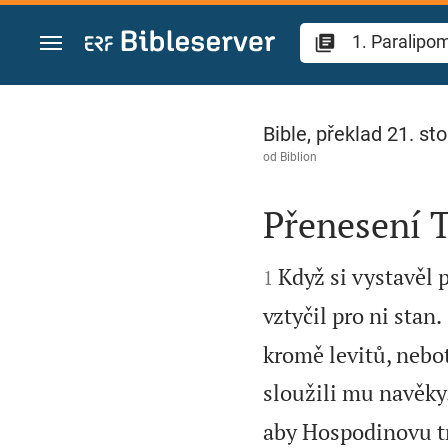
Přejít na obsah
1. Paralipomenon 
Bible, překlad 21. sto
od
Biblion
Přenesení 


Když si vystavěl 
1
vztyčil pro ni stan.
kromě levitů, nebo
sloužili mu navěky
aby Hospodinovu tru