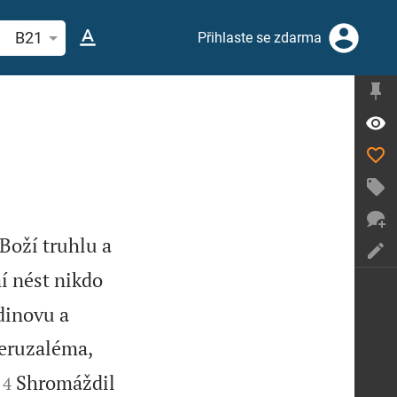
hledat biblický verš nebo slovo
B21
Přihlaste se zdarma
 Boží truhlu a
í nést nikdo
dinovu a
Jeruzaléma,


Shromáždil
4