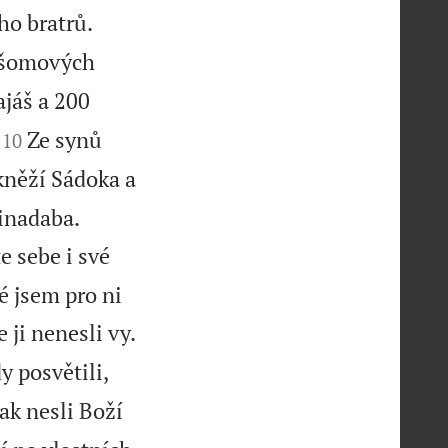


ho bratrů.
ršomových
jáš a 200


Ze synů
10
kněží Sádoka a


minadaba.
e sebe i své
é jsem pro ni
 ji nenesli vy.
y posvětili,
ak nesli Boží