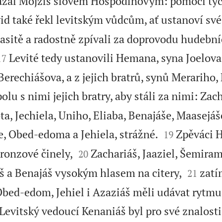
ikázal Mojžíš slovem Hospodinovým: pomocí tyč
id také řekl levitským vůdcům, ať ustanoví své
lasitě a radostně zpívali za doprovodu hudební


Levité tedy ustanovili Hemana, syna Joelova,
17
Berechiášova, a z jejich bratrů, synů Merariho,
polu s nimi jejich bratry, aby stáli za nimi: Zac
a, Jechiela, Uniho, Eliaba, Benajáše, Maasejáše


e, Obed-edoma a Jehiela, strážné.
Zpěváci 
19


bronzové činely,
Zachariáš, Jaaziel, Šemiramo
20


áš a Benajáš vysokým hlasem na citery,
zatí
21
 Obed-edom, Jehiel i Azaziáš měli udávat ryt
Levitský vedoucí Kenaniáš byl pro své znalosti