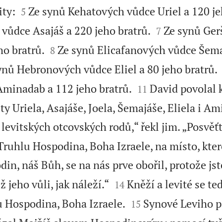


ity:
Ze synů Kehatových vůdce Uriel a 120 je
5


vůdce Asajáš a 220 jeho bratrů.
Ze synů Ge
7


ho bratrů.
Ze synů Elicafanových vůdce Šema
8
ynů Hebronových vůdce Eliel a 80 jeho bratrů.


minadab a 112 jeho bratrů.
David povolal 
11
ity Uriela, Asajáše, Joela, Šemajáše, Eliela i A
 levitských otcovských rodů,“ řekl jim. „Posvěťt
Truhlu Hospodina, Boha Izraele, na místo, kter
in, náš Bůh, se na nás prve obořil, protože jste


 jeho vůli, jak náleží.“
Kněží a levité se ted
14


u Hospodina, Boha Izraele.
Synové Leviho p
15