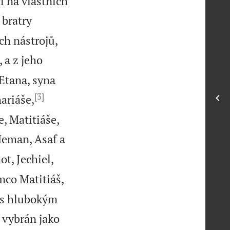
í na vlastních
 bratry
ch nástrojů,
 a z jeho
 Etana, syna
[3]
hariáše,
, Matitiáše,
Heman, Asaf a
t, Jechiel,
mco Matitiáš,
mus hlubokým
 vybrán jako