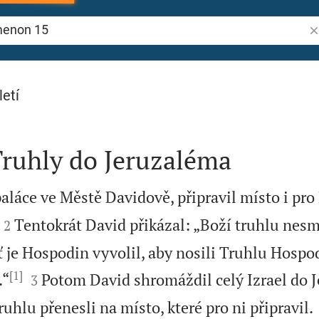
Vy
15
letí
Truhly do Jeruzaléma
paláce ve Městě Davidově, připravil místo i pro


Tentokrát David přikázal: „Boží truhlu nesm
2
ť je Hospodin vyvolil, aby nosili Truhlu Hospo
[1]


.“
Potom David shromáždil celý Izrael do 
3
hlu přenesli na místo, které pro ni připravil.