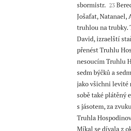


sbormistr.
Berec
23
Jošafat, Natanael, 
truhlou na trubky.
David, izraelští sta
přenést Truhlu H
nesoucím Truhlu H
sedm býčků a sedm
jako všichni levité
sobě také plátěný e
s jásotem, za zvuku
Truhla Hospodinov
Míkal se dívala z o