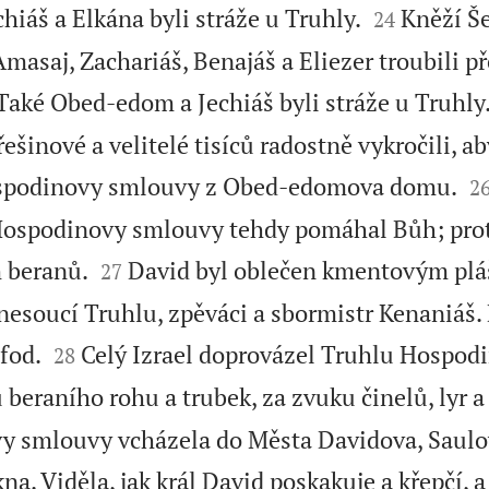


hiáš a Elkána byli stráže u Truhly.
Kněží Š
24
Amasaj, Zachariáš, Benajáš a Eliezer troubili p
 Také Obed-edom a Jechiáš byli stráže u Truhly
řešinové a velitelé tisíců radostně vykročili, a

ospodinovy smlouvy z Obed-edomova domu.
2
ospodinovy smlouvy tehdy pomáhal Bůh; prot


 beranů.
David byl oblečen kmentovým plá
27
 nesoucí Truhlu, zpěváci a sbormistr Kenaniáš.


fod.
Celý Izrael doprovázel Truhlu Hospo
28
 beraního rohu a trubek, za zvuku činelů, lyr a 
y smlouvy vcházela do Města Davidova, Saulo
kna. Viděla, jak král David poskakuje a křepčí, 